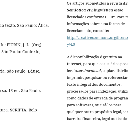
Os artigos submetidos a revista
Ac
Semiotica et Lingvistica
estão
licenciados conforme CC BY. Para 
informações sobre essa forma de
o texto. São Paulo: Ática,
licenciamento, consulte:
http://creativecommons.org/licens
y/4.0
n: FIORIN, J. L. (Org).
e. São Paulo: Contexto,
A disponibilização é gratuita na
Internet, para que os usuários po
ler, fazer
download
, copiar, distrib
ia. São Paulo: Edusc,
imprimir, pesquisar ou referenciar
texto integral dos documentos,
rso. 15 ed. São Paulo:
processá-los para indexação, utiliz
como dados de entrada de progra
para softwares, ou usá-los para
itura. SCRIPTA, Belo
qualquer outro propósito legal, s
barreira financeira, legal ou técnica