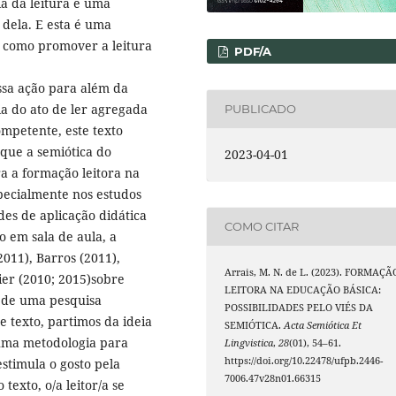
a da leitura é uma
 dela. E esta é uma
: como promover a leitura
PDF/A
ssa ação para além da
ia do ato de ler agregada
PUBLICADO
ompetente, este texto
que a semiótica do
2023-04-01
a a formação leitora na
pecialmente nos estudos
es de aplicação didática
COMO CITAR
o em sala de aula, a
2011), Barros (2011),
Arrais, M. N. de L. (2023). FORMAÇÃ
ier (2010; 2015)sobre
LEITORA NA EDUCAÇÃO BÁSICA:
, de uma pesquisa
POSSIBILIDADES PELO VIÉS DA
e texto, partimos da ideia
SEMIÓTICA.
Acta Semiótica Et
 uma metodologia para
Lingvistica
,
28
(01), 54–61.
https://doi.org/10.22478/ufpb.2446-
stimula o gosto pela
7006.47v28n01.66315
texto, o/a leitor/a se