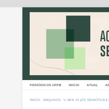
PERIÓDICOS UFPB
INICIO
ATUAL
A
INÍCIO
/
ARQUIVOS
/
V. 28 N. 01 (47): SEMIÓTICA