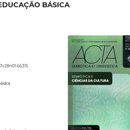
EDUCAÇÃO BÁSICA
47v28n01.66315
básica