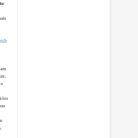
ta
mais
es/b
ssam
uir,
 o
á-los
mas
em
.