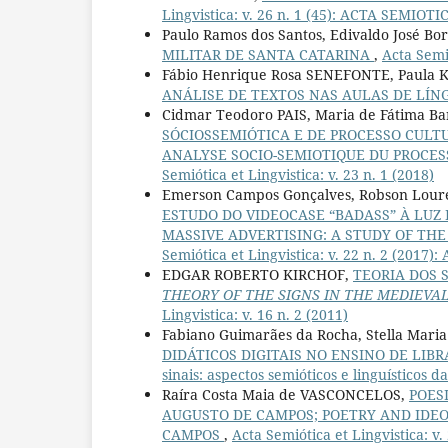
Lingvistica: v. 26 n. 1 (45): ACTA SEMIO
Paulo Ramos dos Santos, Edivaldo José Bor
MILITAR DE SANTA CATARINA
,
Acta Semió
Fábio Henrique Rosa SENEFONTE, Paula
ANÁLISE DE TEXTOS NAS AULAS DE LÍ
Cidmar Teodoro PAIS, Maria de Fátima B
SÓCIOSSEMIÓTICA E DE PROCESSO CULT
ANALYSE SOCIO-SEMIOTIQUE DU PROCES
Semiótica et Lingvistica: v. 23 n. 1 (2018)
Emerson Campos Gonçalves, Robson Lour
ESTUDO DO VIDEOCASE “BADASS” À LUZ 
MASSIVE ADVERTISING: A STUDY OF TH
Semiótica et Lingvistica: v. 22 n. 2 (201
EDGAR ROBERTO KIRCHOF,
TEORIA DOS 
THEORY OF THE SIGNS IN THE MEDIEVAL
Lingvistica: v. 16 n. 2 (2011)
Fabiano Guimarães da Rocha, Stella Mari
DIDÁTICOS DIGITAIS NO ENSINO DE LIB
sinais: aspectos semióticos e linguísticos 
Raíra Costa Maia de VASCONCELOS,
POES
AUGUSTO DE CAMPOS; POETRY AND IDEO
CAMPOS
,
Acta Semiótica et Lingvistica: v.