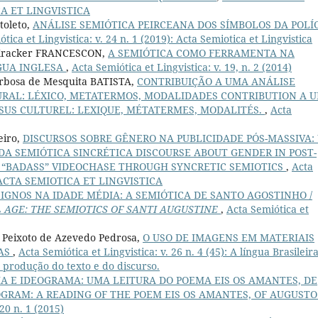
TICA ET LINGVISTICA
toleto,
ANÁLISE SEMIÓTICA PEIRCEANA DOS SÍMBOLOS DA POLÍ
tica et Lingvistica: v. 24 n. 1 (2019): Acta Semiotica et Lingvistica
 Kracker FRANCESCON,
A SEMIÓTICA COMO FERRAMENTA NA
NGUA INGLESA
,
Acta Semiótica et Lingvistica: v. 19, n. 2 (2014)
arbosa de Mesquita BATISTA,
CONTRIBUIÇÃO A UMA ANÁLISE
URAL: LÉXICO, METATERMOS, MODALIDADES CONTRIBUTION A 
SUS CULTUREL: LEXIQUE, MÉTATERMES, MODALITÉS.
,
Acta
eiro,
DISCURSOS SOBRE GÊNERO NA PUBLICIDADE PÓS-MASSIVA:
DA SEMIÓTICA SINCRÉTICA DISCOURSE ABOUT GENDER IN POST-
E “BADASS” VIDEOCHASE THROUGH SYNCRETIC SEMIOTICS
,
Acta
7): ACTA SEMIOTICA ET LINGVISTICA
SIGNOS NA IDADE MÉDIA: A SEMIÓTICA DE SANTO AGOSTINHO /
 AGE: THE SEMIOTICS OF SANTI AUGUSTINE
,
Acta Semiótica et
a Peixoto de Azevedo Pedrosa,
O USO DE IMAGENS EM MATERIAIS
RAS
,
Acta Semiótica et Lingvistica: v. 26 n. 4 (45): A língua Brasileir
da produção do texto e do discurso.
IA E IDEOGRAMA: UMA LEITURA DO POEMA EIS OS AMANTES, DE
GRAM: A READING OF THE POEM EIS OS AMANTES, OF AUGUSTO
 20 n. 1 (2015)