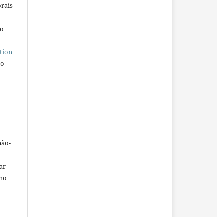
orais
ho
tion
do
não-
car
omo