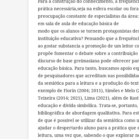
Para a construção do conhecimento, a frequênci
prática necessária,seja na esfera escolar ou fora
preocupação constante de especialistas da área
em sala de aula de educação básica de
modo que os alunos se tornem protagonistas de
instituição educativa? Pensando que a frequênc
ao gostar substancia a promoção de um leitor c
propõe fomentar o debate sobre a contribuição 
discurso de base greimasiana pode oferecer par
educação básica. Para tanto, buscamos apoio es
de pesquisadores que acreditam nas possibilidad
da semiótica para a leitura e a produção do text
exemplo de Fiorin (2004; 2011), Simões e Melo (
Teixeira (2014; 2021), Lima (2021), além de Rast
educação e dívida simbólica. Trata-se, portanto
bibliográfica de abordagem qualitativa. Para est
de que é possível se utilizar da semiótica como
ajudar o despertardo aluno para a prática que e
leitura, uma vez que, sabendo o que explorar no 