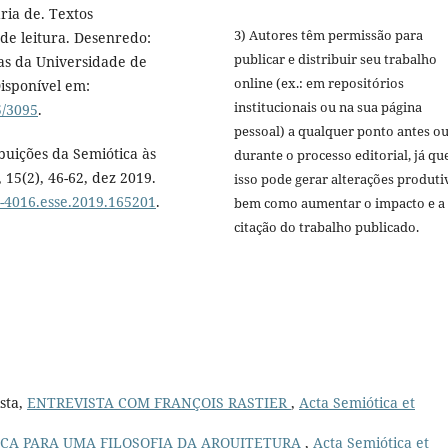
ria de. Textos
3) Autores têm permissão para
de leitura. Desenredo:
publicar e distribuir seu trabalho
as da Universidade de
online (ex.: em repositórios
Disponível em:
institucionais ou na sua página
5/3095
.
pessoal) a qualquer ponto antes o
buições da Semiótica às
durante o processo editorial, já qu
 15(2), 46-62, dez 2019.
isso pode gerar alterações produti
80-4016.esse.2019.165201
.
bem como aumentar o impacto e a
citação do trabalho publicado.
sta,
ENTREVISTA COM FRANÇOIS RASTIER
,
Acta Semiótica et
ICA PARA UMA FILOSOFIA DA ARQUITETURA
,
Acta Semiótica et