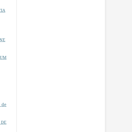
CIA
UNE
 UM
a de
 DE