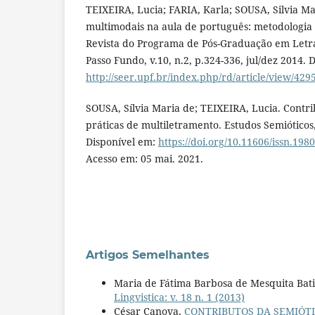
TEIXEIRA, Lucia; FARIA, Karla; SOUSA, Silvia Ma
multimodais na aula de português: metodologia 
Revista do Programa de Pós-Graduação em Letr
Passo Fundo, v.10, n.2, p.324-336, jul/dez 2014. 
http://seer.upf.br/index.php/rd/article/view/429
SOUSA, Sílvia Maria de; TEIXEIRA, Lucia. Contri
práticas de multiletramento. Estudos Semióticos,
Disponível em:
https://doi.org/10.11606/issn.19
Acesso em: 05 mai. 2021.
Artigos Semelhantes
Maria de Fátima Barbosa de Mesquita Bati
Lingvistica: v. 18 n. 1 (2013)
César Canova,
CONTRIBUTOS DA SEMIÓT