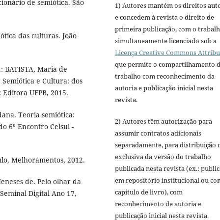
ionário de semiótica. São
1) Autores mantém os direitos aut
e concedem à revista o direito de
primeira publicação, com o trabal
tica das culturas. João
simultaneamente licenciado sob a
Licença Creative Commons Attribu
que permite o compartilhamento 
.: BATISTA, Maria de
trabalho com reconhecimento da
 Semiótica e Cultura: dos
autoria e publicação inicial nesta
: Editora UFPB, 2015.
revista.
ana. Teoria semiótica:
2) Autores têm autorização para
do 6º Encontro Celsul -
assumir contratos adicionais
separadamente, para distribuição 
exclusiva da versão do trabalho
lo, Melhoramentos, 2012.
publicada nesta revista (ex.: publi
em repositório institucional ou c
eneses de. Pelo olhar da
capítulo de livro), com
Seminal Digital Ano 17,
reconhecimento de autoria e
publicação inicial nesta revista.