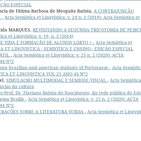
DIÇÃO ESPECIAL
ria de Fátima Barbosa de Mesquita Batista,
A CONTRAJUNÇÃO
E
,
Acta Semiótica et Lingvistica: v. 24 n. 1 (2019): Acta Semiotica et
recida MARQUES,
REVISITANDO A SEGUNDA TRICOTOMIA DE PEIRC
ca et Lingvistica: v. 19, n. 2 (2014)
DE VIDA E FORMAÇÃO DE ALUNOS LGBTQ +
,
Acta Semiótica et
OTICA ET LINGVISTICA - SEMIÓTICA E ENSINO - EDIÇÃO ESPECIAL
TÁTIL
,
Acta Semiótica et Lingvistica: v. 25 n. 2 (2020): ACTA
44 Nº2
mong brazilian and american studants of Portuguese
,
Acta Semiótic
MIOTICA ET LINGVISTICA VOL 25 ANO 44 Nº2
el,
SIMULACRO MULTIMODAL E SEMIOSE VISUAL
,
Acta Semiótica
ências da cultura
 o Prof. Dr. Flaviano Batista do Nascimento, da rede pública do Es
stema Braille
,
Acta Semiótica et Lingvistica: v. 25 n. 2 (2020): ACTA
44 Nº2
ERAÇÕES SOBRE A LITERATURA SURDA
,
Acta Semiótica et Lingvist