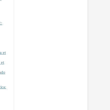
E:
a et
 et
tado
ica: