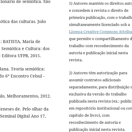
ionário de semiótica. São
1) Autores mantém os direitos aut
e concedem à revista o direito de
primeira publicação, com o trabal
tica das culturas. João
simultaneamente licenciado sob a
Licença Creative Commons Attribu
que permite o compartilhamento 
.: BATISTA, Maria de
trabalho com reconhecimento da
 Semiótica e Cultura: dos
autoria e publicação inicial nesta
: Editora UFPB, 2015.
revista.
ana. Teoria semiótica:
2) Autores têm autorização para
do 6º Encontro Celsul -
assumir contratos adicionais
separadamente, para distribuição 
exclusiva da versão do trabalho
lo, Melhoramentos, 2012.
publicada nesta revista (ex.: publi
em repositório institucional ou c
eneses de. Pelo olhar da
capítulo de livro), com
Seminal Digital Ano 17,
reconhecimento de autoria e
publicação inicial nesta revista.