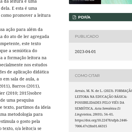
a da leitura é uma
 dela. E esta é uma
: como promover a leitura
PDF/A
ssa ação para além da
ia do ato de ler agregada
PUBLICADO
ompetente, este texto
que a semiótica do
2023-04-01
a a formação leitora na
pecialmente nos estudos
es de aplicação didática
COMO CITAR
o em sala de aula, a
2011), Barros (2011),
Arrais, M. N. de L. (2023). FORMAÇÃ
ier (2010; 2015)sobre
LEITORA NA EDUCAÇÃO BÁSICA:
, de uma pesquisa
POSSIBILIDADES PELO VIÉS DA
e texto, partimos da ideia
SEMIÓTICA.
Acta Semiótica Et
 uma metodologia para
Lingvistica
,
28
(01), 54–61.
https://doi.org/10.22478/ufpb.2446-
stimula o gosto pela
7006.47v28n01.66315
texto, o/a leitor/a se