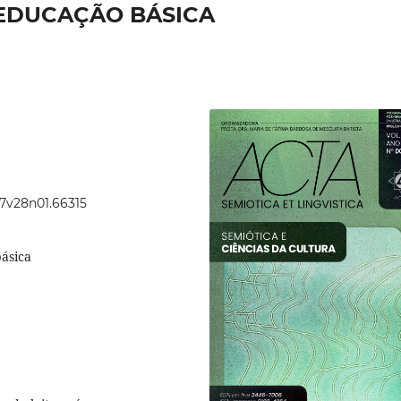
EDUCAÇÃO BÁSICA
47v28n01.66315
básica