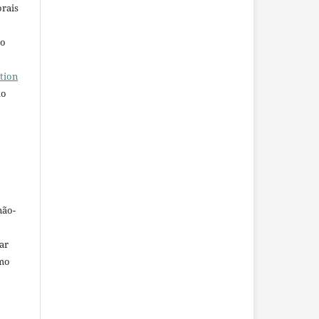
orais
ho
tion
do
não-
car
omo