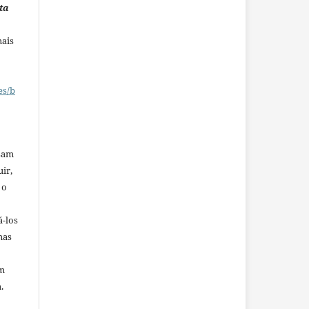
ta
mais
es/b
ssam
uir,
 o
á-los
mas
em
.