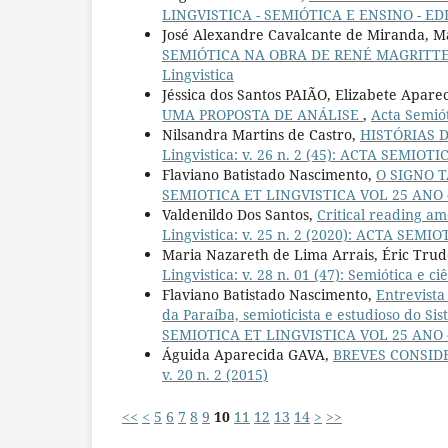
LINGVISTICA - SEMIÓTICA E ENSINO - E
José Alexandre Cavalcante de Miranda, Ma
SEMIÓTICA NA OBRA DE RENÉ MAGRITT
Lingvistica
Jéssica dos Santos PAIÃO, Elizabete Apa
UMA PROPOSTA DE ANÁLISE
,
Acta Semióti
Nilsandra Martins de Castro,
HISTÓRIAS 
Lingvistica: v. 26 n. 2 (45): ACTA SEMI
Flaviano Batistado Nascimento,
O SIGNO 
SEMIOTICA ET LINGVISTICA VOL 25 ANO 
Valdenildo Dos Santos,
Critical reading a
Lingvistica: v. 25 n. 2 (2020): ACTA SE
Maria Nazareth de Lima Arrais, Éric Trud
Lingvistica: v. 28 n. 01 (47): Semiótica e ci
Flaviano Batistado Nascimento,
Entrevista
da Paraíba, semioticista e estudioso do Si
SEMIOTICA ET LINGVISTICA VOL 25 ANO 
Águida Aparecida GAVA,
BREVES CONSID
v. 20 n. 2 (2015)
<<
<
5
6
7
8
9
10
11
12
13
14
>
>>