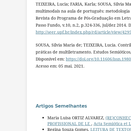
TEIXEIRA, Lucia; FARIA, Karla; SOUSA, Silvia Ma
multimodais na aula de português: metodologia 
Revista do Programa de Pós-Graduação em Letr
Passo Fundo, v.10, n.2, p.324-336, jul/dez 2014. 
http://seer.upf.br/index.php/rd/article/view/429
SOUSA, Sílvia Maria de; TEIXEIRA, Lucia. Contri
práticas de multiletramento. Estudos Semióticos,
Disponível em:
https://doi.org/10.11606/issn.19
Acesso em: 05 mai. 2021.
Artigos Semelhantes
Maria Luisa ORTIZ ALVAREZ,
(RE)CONHEC
PROFISSIONAL DE LE
,
Acta Semiótica et Li
Regina Souza Gomes,
LEITURA DE TEXTO