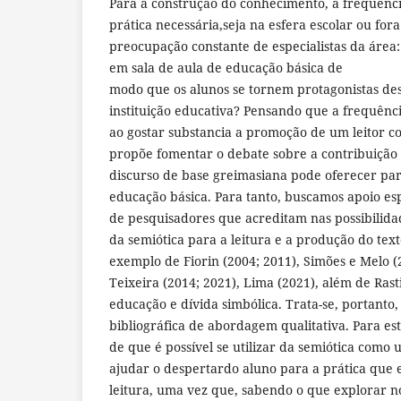
Para a construção do conhecimento, a frequênci
prática necessária,seja na esfera escolar ou fora
preocupação constante de especialistas da área
em sala de aula de educação básica de
modo que os alunos se tornem protagonistas de
instituição educativa? Pensando que a frequênc
ao gostar substancia a promoção de um leitor c
propõe fomentar o debate sobre a contribuição 
discurso de base greimasiana pode oferecer par
educação básica. Para tanto, buscamos apoio es
de pesquisadores que acreditam nas possibilidad
da semiótica para a leitura e a produção do text
exemplo de Fiorin (2004; 2011), Simões e Melo (
Teixeira (2014; 2021), Lima (2021), além de Rast
educação e dívida simbólica. Trata-se, portanto
bibliográfica de abordagem qualitativa. Para est
de que é possível se utilizar da semiótica como
ajudar o despertardo aluno para a prática que e
leitura, uma vez que, sabendo o que explorar no 