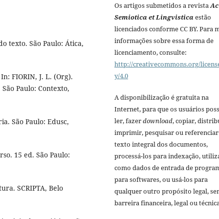
Os artigos submetidos a revista
Ac
Semiotica et Lingvistica
estão
licenciados conforme CC BY. Para 
informações sobre essa forma de
o texto. São Paulo: Ática,
licenciamento, consulte:
http://creativecommons.org/licens
y/4.0
n: FIORIN, J. L. (Org).
e. São Paulo: Contexto,
A disponibilização é gratuita na
Internet, para que os usuários po
ler, fazer
download
, copiar, distrib
ia. São Paulo: Edusc,
imprimir, pesquisar ou referenciar
texto integral dos documentos,
rso. 15 ed. São Paulo:
processá-los para indexação, utiliz
como dados de entrada de progra
para softwares, ou usá-los para
itura. SCRIPTA, Belo
qualquer outro propósito legal, s
barreira financeira, legal ou técnica