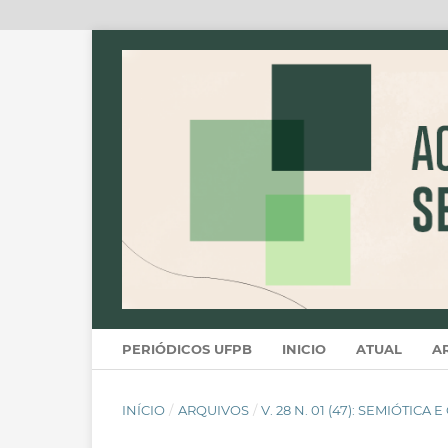
PERIÓDICOS UFPB
INICIO
ATUAL
A
INÍCIO
/
ARQUIVOS
/
V. 28 N. 01 (47): SEMIÓTICA