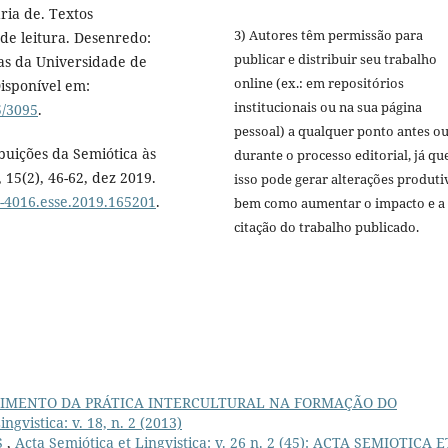
ria de. Textos
3) Autores têm permissão para
de leitura. Desenredo:
publicar e distribuir seu trabalho
as da Universidade de
online (ex.: em repositórios
Disponível em:
institucionais ou na sua página
5/3095
.
pessoal) a qualquer ponto antes o
buições da Semiótica às
durante o processo editorial, já qu
 15(2), 46-62, dez 2019.
isso pode gerar alterações produti
80-4016.esse.2019.165201
.
bem como aumentar o impacto e a
citação do trabalho publicado.
IMENTO DA PRÁTICA INTERCULTURAL NA FORMAÇÃO DO
ngvistica: v. 18, n. 2 (2013)
S
,
Acta Semiótica et Lingvistica: v. 26 n. 2 (45): ACTA SEMIOTICA E