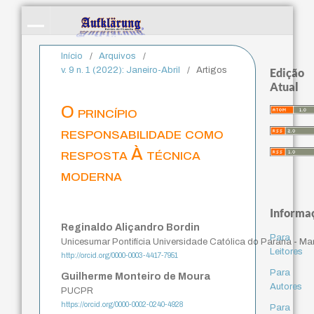
Início
/
Arquivos
/
v. 9 n. 1 (2022): Janeiro-Abril
/
Artigos
Edição
Atual
O princípio
responsabilidade como
resposta À técnica
moderna
Informa
Reginaldo Aliçandro Bordin
Para
Unicesumar Pontifícia Universidade Católica do Parana - Ma
Leitores
http://orcid.org/0000-0003-4417-7951
Para
Guilherme Monteiro de Moura
Autores
PUCPR
https://orcid.org/0000-0002-0240-4928
Para