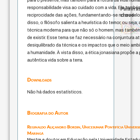
para o presente, mas também para a futura da vida huma
responsabilidade visa ao cuidado com a vida. Ela també
Palavras
chave
reciprocidade das ações, fundamentando-se no modelo p
disso, o filósofo salienta a heurística do temor, ou seja,
leyes
acquaintance
identidade nacional
therapy
filosofia brasileira
metafísica do tem
experiência temporal
intolerância
realidad
homem-medida
lei
bataille
fundamentalismo
jacobi
j.c.m. neto
history of philosophy
perdón
técnica moderna para que não só o homem, mas também 
logos
palavra
idade
género
animais
protágoras
violencia
pedagogia
mind
desejo
papel da lei
de existir. Esse tema se faz necessário na conjuntura a
desiquilibrado da técnica e os impactos que o meio am
a humanidade. À vista disso, a ética jonasiana propõe 
autêntica vida sobre a terra.
Downloads
Não há dados estatísticos.
Biografia do Autor
Reginaldo Aliçandro Bordin,
Unicesumar Pontifícia Univers
Maringá
Mestre e doutor em Educação pela Universidade Estadu