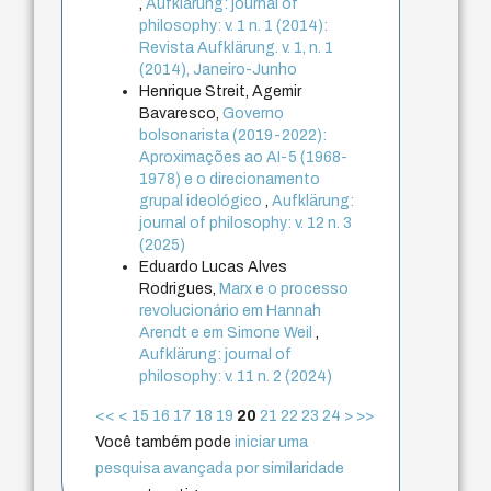
,
Aufklärung: journal of
philosophy: v. 1 n. 1 (2014):
Revista Aufklärung. v. 1, n. 1
(2014), Janeiro-Junho
Henrique Streit, Agemir
Bavaresco,
Governo
bolsonarista (2019-2022):
Aproximações ao AI-5 (1968-
1978) e o direcionamento
grupal ideológico
,
Aufklärung:
journal of philosophy: v. 12 n. 3
(2025)
Eduardo Lucas Alves
Rodrigues,
Marx e o processo
revolucionário em Hannah
Arendt e em Simone Weil
,
Aufklärung: journal of
philosophy: v. 11 n. 2 (2024)
<<
<
15
16
17
18
19
20
21
22
23
24
>
>>
Você também pode
iniciar uma
pesquisa avançada por similaridade