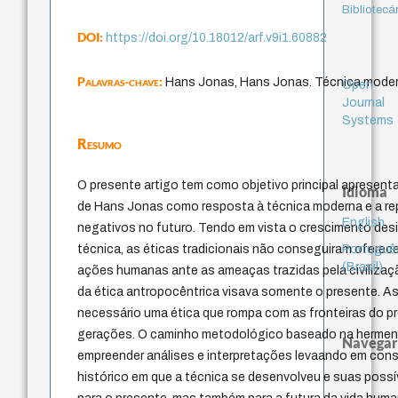
Bibliotecá
DOI:
https://doi.org/10.18012/arf.v9i1.60882
Palavras-chave:
Hans Jonas, Hans Jonas. Técnica modern
Open
Journal
Systems
Resumo
O presente artigo tem como objetivo principal apresenta
Idioma
de Hans Jonas como resposta à técnica moderna e a re
English
negativos no futuro. Tendo em vista o crescimento desi
Portuguê
técnica, as éticas tradicionais não conseguiram ofere
(Brasil)
ações humanas ante as ameaças trazidas pela civilizaç
da ética antropocêntrica visava somente o presente. A
necessário uma ética que rompa com as fronteiras do p
gerações. O caminho metodológico baseado na hermen
Navegar
empreender análises e interpretações levaando em con
histórico em que a técnica se desenvolveu e suas poss