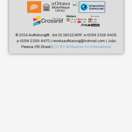
© 2014 Aufklärung
®
, doi:10.18012/ARF, e-ISSN 2318-9428,
p-ISSN 2358-8470 | revistaaufklarung@hotmail.com | João
Pessoa-PB-Brasil |
CC BY Attribution 4.0 International