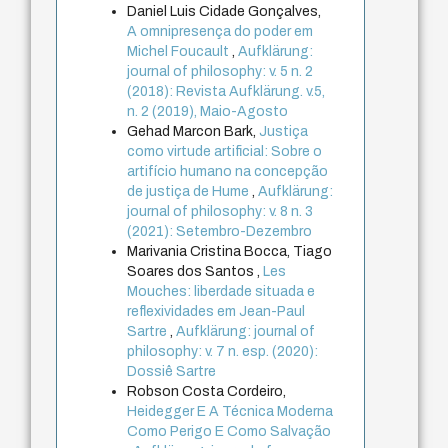
Daniel Luis Cidade Gonçalves,
A omnipresença do poder em
Michel Foucault
,
Aufklärung:
journal of philosophy: v. 5 n. 2
(2018): Revista Aufklärung. v.5,
n. 2 (2019), Maio-Agosto
Gehad Marcon Bark,
Justiça
como virtude artificial: Sobre o
artifício humano na concepção
de justiça de Hume
,
Aufklärung:
journal of philosophy: v. 8 n. 3
(2021): Setembro-Dezembro
Marivania Cristina Bocca, Tiago
Soares dos Santos ,
Les
Mouches: liberdade situada e
reflexividades em Jean-Paul
Sartre
,
Aufklärung: journal of
philosophy: v. 7 n. esp. (2020):
Dossiê Sartre
Robson Costa Cordeiro,
Heidegger E A Técnica Moderna
Como Perigo E Como Salvação