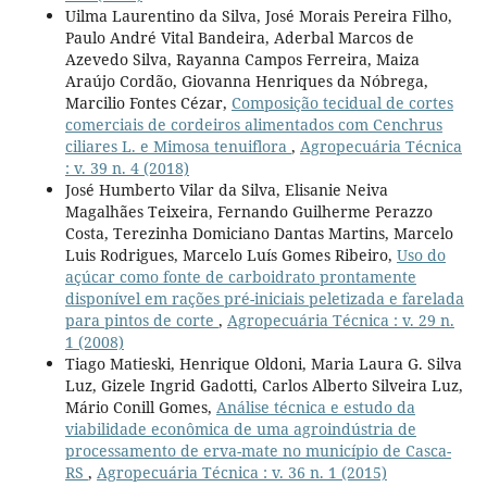
Uilma Laurentino da Silva, José Morais Pereira Filho,
Paulo André Vital Bandeira, Aderbal Marcos de
Azevedo Silva, Rayanna Campos Ferreira, Maiza
Araújo Cordão, Giovanna Henriques da Nóbrega,
Marcilio Fontes Cézar,
Composição tecidual de cortes
comerciais de cordeiros alimentados com Cenchrus
ciliares L. e Mimosa tenuiflora
,
Agropecuária Técnica
: v. 39 n. 4 (2018)
José Humberto Vilar da Silva, Elisanie Neiva
Magalhães Teixeira, Fernando Guilherme Perazzo
Costa, Terezinha Domiciano Dantas Martins, Marcelo
Luis Rodrigues, Marcelo Luís Gomes Ribeiro,
Uso do
açúcar como fonte de carboidrato prontamente
disponível em rações pré-iniciais peletizada e farelada
para pintos de corte
,
Agropecuária Técnica : v. 29 n.
1 (2008)
Tiago Matieski, Henrique Oldoni, Maria Laura G. Silva
Luz, Gizele Ingrid Gadotti, Carlos Alberto Silveira Luz,
Mário Conill Gomes,
Análise técnica e estudo da
viabilidade econômica de uma agroindústria de
processamento de erva-mate no município de Casca-
RS
,
Agropecuária Técnica : v. 36 n. 1 (2015)