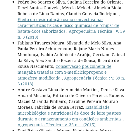
Pedro Ivo Soares e Silva, Suelma Ferreira do Oriente,
Deyzi Santos Gouveia, Mércia Melo de Almeida Mota,
Rebeca de Lima Dantas, Claudia Gouveia Rodrigues,
Efeito da desidratação osmo-convectiva nas
características físicas e físico-químicas de “chips” de
batata-doce saborizados
,
Agropecuária Técnica : v. 39
n. 3 (2018)
Fabiano Tavares Moura, Silvanda de Melo Silva, Ana
Paula Pereira Schunemann, Rejane Maria Nunes
Mendonça, Ivaldo Antônio de Araújo, Gerciane Cabral
da Silva, Alex Sandro Bezerra de Sousa, Ricardo de
Sousa Nascimento,
Conservação pós-colheita de
mangaba tratadas com 1-metilciclopropeno e
atmosfera modificada
,
Agropecuária Técnica : v. 39 n.
3 (2018)
André Gustavo Lima de Almeida Martins, Denise Silva
Amaral Miranda, Fabiana de Oliveira Pereira, Rubens
Maciel Miranda Pinheiro, Caroline Pereira Mourão
Moraes, Fabrízia de Sousa Ferraz,
Estabilidade
microbiológica e nutricional de doce de leite pastoso
durante o armazenamento em condições ambientais
,
Agropecuária Técnica : v. 36 n. 1 (2015)
Davi Paiva Oliveira, Manoel Valnir júnior, Marco