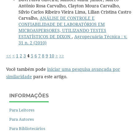
Antônio Rosa Carvalho, Clayton Moura Carvalho,
Sílvio Carlos Ribeiro Vieira Lima, Lilian Cristina Castro
Carvalho,
ANÁLISE DE CONTROLE E
CONFIABILIDADE DE LABORATÓRIOS EM
MICROASPERSORES, UTILIZANDO TESTES
ESTATÍSTICOS DE DIXON
,
Agropecuária Técnica : v.
31 n. 2 (2010)
<<
<
1
2
3
4
5
6
7
8
9
10
>
>>
Você também pode
iniciar uma pesquisa avançada por
similaridade
para este artigo.
INFORMAÇÕES
Para Leitores
Para Autores
Para Bibliotecários