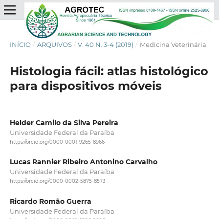
INÍCIO
/
ARQUIVOS
/
V. 40 N. 3-4 (2019)
/
Medicina Veterinária
Histologia fácil: atlas histológico
para dispositivos móveis
Helder Camilo da Silva Pereira
Universidade Federal da Paraíba
https://orcid.org/0000-0001-9265-8966
Lucas Rannier Ribeiro Antonino Carvalho
Universidade Federal da Paraíba
https://orcid.org/0000-0002-5875-8573
Ricardo Romão Guerra
Universidade Federal da Paraíba