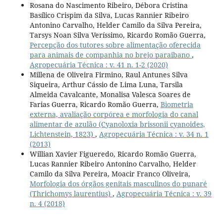
Rosana do Nascimento Ribeiro, Débora Cristina
Basílico Crispim da Silva, Lucas Rannier Ribeiro
Antonino Carvalho, Helder Camilo da Silva Pereira,
Tarsys Noan Silva Veríssimo, Ricardo Romão Guerra,
Percepção dos tutores sobre alimentação oferecida
para animais de companhia no brejo paraibano
,
Agropecuária Técnica : v. 41 n. 1-2 (2020)
Millena de Oliveira Firmino, Raul Antunes Silva
Siqueira, Arthur Cássio de Lima Luna, Tarsila
Almeida Cavalcante, Monalisa Valesca Soares de
Farias Guerra, Ricardo Romão Guerra,
Biometria
externa, avaliação corpórea e morfologia do canal
alimentar de azulão (Cyanoloxia brissonii cyanoides,
Lichtenstein, 1823)
,
Agropecuária Técnica : v. 34 n. 1
(2013)
Willian Xavier Figueredo, Ricardo Romão Guerra,
Lucas Rannier Ribeiro Antonino Carvalho, Helder
Camilo da Silva Pereira, Moacir Franco Oliveira,
Morfologia dos órgãos genitais masculinos do punaré
(Thrichomys laurentius)
,
Agropecuária Técnica : v. 39
n. 4 (2018)