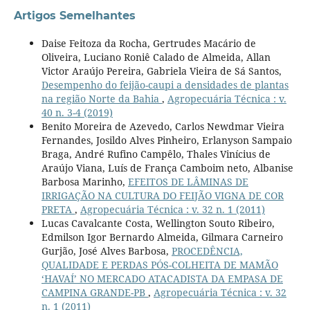
Artigos Semelhantes
Daise Feitoza da Rocha, Gertrudes Macário de
Oliveira, Luciano Roniê Calado de Almeida, Allan
Victor Araújo Pereira, Gabriela Vieira de Sá Santos,
Desempenho do feijão-caupi a densidades de plantas
na região Norte da Bahia
,
Agropecuária Técnica : v.
40 n. 3-4 (2019)
Benito Moreira de Azevedo, Carlos Newdmar Vieira
Fernandes, Josildo Alves Pinheiro, Erlanyson Sampaio
Braga, André Rufino Campêlo, Thales Vinícius de
Araújo Viana, Luís de França Camboim neto, Albanise
Barbosa Marinho,
EFEITOS DE LÂMINAS DE
IRRIGAÇÃO NA CULTURA DO FEIJÃO VIGNA DE COR
PRETA
,
Agropecuária Técnica : v. 32 n. 1 (2011)
Lucas Cavalcante Costa, Wellington Souto Ribeiro,
Edmilson Igor Bernardo Almeida, Gilmara Carneiro
Gurjão, José Alves Barbosa,
PROCEDÊNCIA,
QUALIDADE E PERDAS PÓS-COLHEITA DE MAMÃO
‘HAVAÍ’ NO MERCADO ATACADISTA DA EMPASA DE
CAMPINA GRANDE-PB
,
Agropecuária Técnica : v. 32
n. 1 (2011)