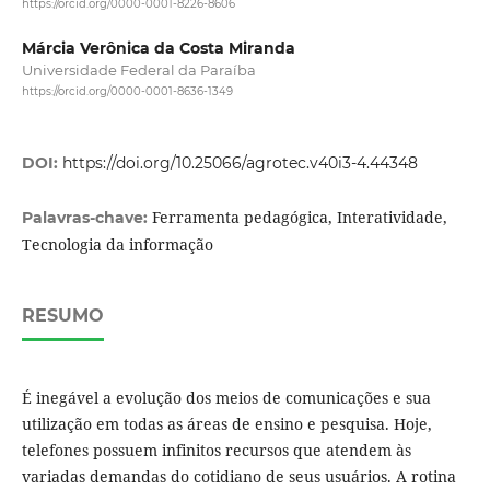
https://orcid.org/0000-0001-8226-8606
Márcia Verônica da Costa Miranda
Universidade Federal da Paraíba
https://orcid.org/0000-0001-8636-1349
DOI:
https://doi.org/10.25066/agrotec.v40i3-4.44348
Ferramenta pedagógica, Interatividade,
Palavras-chave:
Tecnologia da informação
RESUMO
É inegável a evolução dos meios de comunicações e sua
utilização em todas as áreas de ensino e pesquisa. Hoje,
telefones possuem infinitos recursos que atendem às
variadas demandas do cotidiano de seus usuários. A rotina