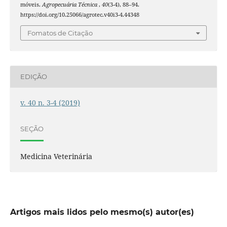
móveis.
Agropecuária Técnica
,
40
(3-4), 88–94.
https://doi.org/10.25066/agrotec.v40i3-4.44348
Fomatos de Citação
EDIÇÃO
v. 40 n. 3-4 (2019)
SEÇÃO
Medicina Veterinária
Artigos mais lidos pelo mesmo(s) autor(es)