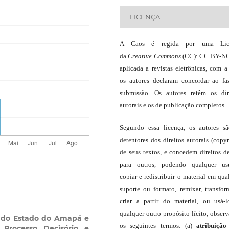
LICENÇA
A Caos é regida por uma Lic
da
Creative Commons
(CC): CC BY-NC
aplicada a revistas eletrônicas, com a
os autores declaram concordar ao fa
submissão. Os autores retêm os dir
autorais e os de publicação completos.
Segundo essa licença, os autores s
detentores dos direitos autorais (copyr
de seus textos, e concedem direitos d
para outros, podendo qualquer us
copiar e redistribuir o material em qua
suporte ou formato, remixar, transfor
criar a partir do material, ou usá-
qualquer outro propósito lícito, obser
a do Estado do Amapá e
os seguintes termos: (a)
atribuição
: Processo Decisório e