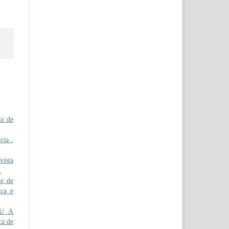
ca de
ncia
,
ista
1
e de
ica e
U A
ca de