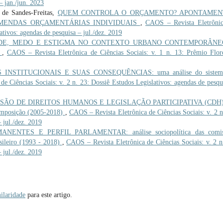
– jan./jun. 2023
 de Sandes-Freitas,
QUEM CONTROLA O ORÇAMENTO? APONTAMEN
EMENDAS ORÇAMENTÁRIAS INDIVIDUAIS
,
CAOS – Revista Eletrônic
ativos: agendas de pesquisa – jul./dez. 2019
ADE, MEDO E ESTIGMA NO CONTEXTO URBANO CONTEMPORÂNEO
B
,
CAOS – Revista Eletrônica de Ciências Sociais: v. 1 n. 13: Prêmio Flor
INSTITUCIONAIS E SUAS CONSEQUÊNCIAS: uma análise do sistem
e Ciências Sociais: v. 2 n. 23: Dossiê Estudos Legislativos: agendas de pesqu
SÃO DE DIREITOS HUMANOS E LEGISLAÇÃO PARTICIPATIVA (CDH
mposição (2005-2018)
,
CAOS – Revista Eletrônica de Ciências Sociais: v. 2 n
 jul./dez. 2019
ENTES E PERFIL PARLAMENTAR: análise sociopolítica das comis
asileiro (1993 - 2018)
,
CAOS – Revista Eletrônica de Ciências Sociais: v. 2 n
 jul./dez. 2019
ilaridade
para este artigo.