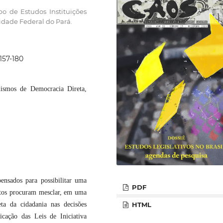
o de Estudos Instituições
sidade Federal do Pará.
157-180
nismos de Democracia Direta,
sados para possibilitar uma
PDF
ntos procuram mesclar, em uma
eta da cidadania nas decisões
HTML
icação das Leis de Iniciativa