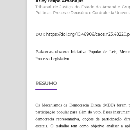
Arley Felipe Amanajás
Tribunal de Justiça do Estado do Amapá e Grup
Políticas: Processo Decisório e Controle da Univer
DOI:
https://doi.org/10.46906/caos.n23.48220.p
Palavras-chave:
Iniciativa Popular de Leis, Meca
Processo Legislativo.
RESUMO
Os Mecanismos de Democracia Direta (MDD) foram pen
participação popular para além do voto. Esses instrume
democracia representativa, opções de participação dir
estatais. O trabalho tem como objetivo analisar a apl