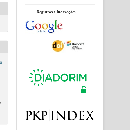
Registros e Indexações
s
 –
S
: