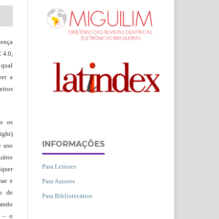
ença
 4.0,
 qual
zer a
eitos
ão os
ight)
INFORMAÇÕES
e uso
uário
Para Leitores
lquer
mar e
Para Autores
lo de
Para Bibliotecários
vando
– o