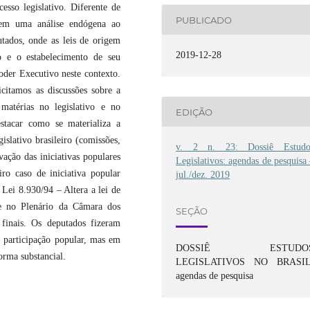
esso legislativo. Diferente de
PUBLICADO
r em uma análise endógena ao
tados, onde as leis de origem
2019-12-28
o e o estabelecimento de seu
oder Executivo neste contexto.
icitamos as discussões sobre a
matérias no legislativo e no
EDIÇÃO
stacar como se materializa a
gislativo brasileiro (comissões,
v. 2 n. 23: Dossiê Estudo
vação das iniciativas populares
Legislativos: agendas de pesquisa
ro caso de iniciativa popular
jul./dez. 2019
 Lei 8.930/94 – Altera a lei de
 e no Plenário da Câmara dos
SEÇÃO
finais. Os deputados fizeram
a participação popular, mas em
DOSSIÊ ESTUDO
orma substancial.
LEGISLATIVOS NO BRASIL
agendas de pesquisa