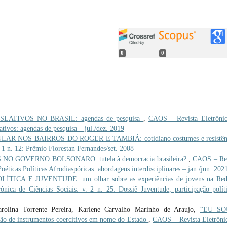
0
0
LATIVOS NO BRASIL: agendas de pesquisa
,
CAOS – Revista Eletrôni
ativos: agendas de pesquisa – jul./dez. 2019
R NOS BAIRROS DO ROGER E TAMBIÁ: cotidiano costumes e resistê
 1 n. 12: Prêmio Florestan Fernandes/set. 2008
NO GOVERNO BOLSONARO: tutela à democracia brasileira?
,
CAOS – Rev
Poéticas Políticas Afrodiaspóricas: abordagens interdisciplinares – jan./jun. 202
TICA E JUVENTUDE: um olhar sobre as experiências de jovens na Red
nica de Ciências Sociais: v. 2 n. 25: Dossiê Juventude, participação polít
rolina Torrente Pereira, Karlene Carvalho Marinho de Araujo,
“EU SO
o de instrumentos coercitivos em nome do Estado
,
CAOS – Revista Eletrôni