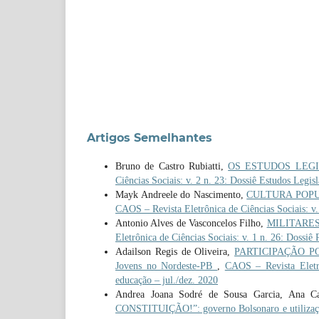
Artigos Semelhantes
Bruno de Castro Rubiatti,
OS ESTUDOS LEGIS
Ciências Sociais: v. 2 n. 23: Dossiê Estudos Legisl
Mayk Andreele do Nascimento,
CULTURA POPULA
CAOS – Revista Eletrônica de Ciências Sociais: v.
Antonio Alves de Vasconcelos Filho,
MILITARES 
Eletrônica de Ciências Sociais: v. 1 n. 26: Dossiê 
Adailson Regis de Oliveira,
PARTICIPAÇÃO POLÍ
Jovens no Nordeste-PB
,
CAOS – Revista Eletrô
educação – jul./dez. 2020
Andrea Joana Sodré de Sousa Garcia, Ana Ca
CONSTITUIÇÃO!”: governo Bolsonaro e utilizaçã