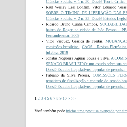
Ciências Sociais: v. 1 n. 30: Dossiê Teoria Crítica 
Raul Wesley Leal Bonfim, Vítor Eduardo Veras
SOBRE O TIMING DE LIBERAÇÃO DAS 
Ciências Sociais: v. 2 n. 23: Dossiê Estudos Legisl
Ricardo Bruno Cunha Campos,
SOCIABILID
bairro do Roger na cidade de João Pessoa - P
Fernandes/mar. 2009
Vitor Vasquez, Géssica de Freitas,
MUDANÇAS 
comissões brasileiro
,
CAOS – Revista Eletrônica d
jul./dez. 2019
Jonatas Nogueira Aguiar Souza e Silva,
A COMIS
SENADO BRASILEIRO: um estudo sobre sua co
Dossiê Estudos Legislativos: agendas de pesquisa –
Fabiano da Silva Pereira,
COMISSÕES PERMAN
temáticas de fiscalização e controle do senado br
Dossiê Estudos Legislativos: agendas de pesquisa –
1
2
3
4
5
6
7
8
9
10
>
>>
Você também pode
iniciar uma pesquisa avançada por sim