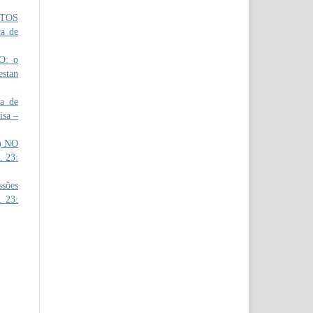
TOS
a de
: o
estan
a de
isa –
) NO
. 23:
sões
. 23: