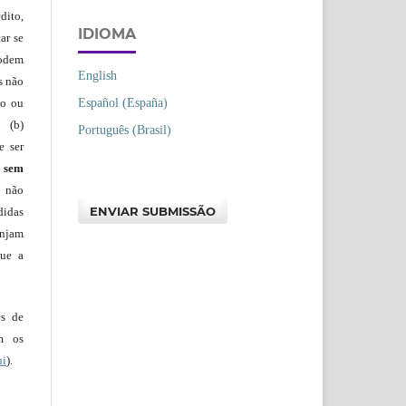
dito,
IDIOMA
ar se
podem
English
s não
Español (España)
io ou
 (b)
Português (Brasil)
e ser
)
sem
s não
ENVIAR SUBMISSÃO
didas
injam
que a
es de
em os
ui
).