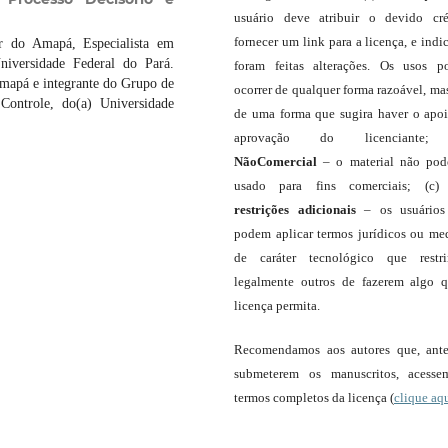
usuário deve atribuir o devido cré
fornecer um link para a licença, e indic
r do Amapá, Especialista em
niversidade Federal do Pará.
foram feitas alterações. Os usos 
Amapá e integrante do Grupo de
ocorrer de qualquer forma razoável, ma
 Controle, do(a) Universidade
de uma forma que sugira haver o apo
aprovação do licenciante;
NãoComercial
– o material não pod
usado para fins comerciais; (c
restrições adicionais
– os usuário
podem aplicar termos jurídicos ou me
de caráter tecnológico que restr
legalmente outros de fazerem algo 
licença permita.
Recomendamos aos autores que, ant
submeterem os manuscritos, acess
termos completos da licença (
clique aq