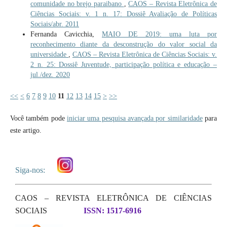
comunidade no brejo paraibano
,
CAOS – Revista Eletrônica de
Ciências Sociais: v. 1 n. 17: Dossiê Avaliação de Políticas
Sociais/abr. 2011
Fernanda Cavicchia,
MAIO DE 2019: uma luta por
reconhecimento diante da desconstrução do valor social da
universidade
,
CAOS – Revista Eletrônica de Ciências Sociais: v.
2 n. 25: Dossiê Juventude, participação política e educação –
jul./dez. 2020
<<
<
6
7
8
9
10
11
12
13
14
15
>
>>
Você também pode
iniciar uma pesquisa avançada por similaridade
para
este artigo.
Siga-nos:
CAOS – REVISTA ELETRÔNICA DE CIÊNCIAS
SOCIAIS
ISSN: 1517-6916