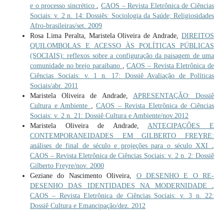
e o processo sincrético
,
CAOS – Revista Eletrônica de Ciências
Sociais: v. 2 n. 14: Dossiês: Sociologia da Saúde; Religiosidades
Afro-brasileiras/set. 2009
Rosa Lima Peralta, Maristela Oliveira de Andrade,
DIREITOS
QUILOMBOLAS E ACESSO ÀS POLÍTICAS PÚBLICAS
(SOCIAIS): reflexos sobre a configuração da paisagem de uma
comunidade no brejo paraibano
,
CAOS – Revista Eletrônica de
Ciências Sociais: v. 1 n. 17: Dossiê Avaliação de Políticas
Sociais/abr. 2011
Maristela Oliveira de Andrade,
APRESENTAÇÃO: Dossiê
Cultura e Ambiente
,
CAOS – Revista Eletrônica de Ciências
Sociais: v. 2 n. 21: Dossiê Cultura e Ambiente/nov.2012
Maristela Oliveira de Andrade,
ANTECIPAÇÕES E
CONTEMPORANEIDADES EM GILBERTO FREYRE:
análises de final de século e projeções para o século XXI
,
CAOS – Revista Eletrônica de Ciências Sociais: v. 2 n. 2: Dossiê
Gilberto Freyre/nov. 2000
Geziane do Nascimento Oliveira,
O DESENHO E O RE-
DESENHO DAS IDENTIDADES NA MODERNIDADE
,
CAOS – Revista Eletrônica de Ciências Sociais: v. 3 n. 22:
Dossiê Cultura e Emancipação/dez. 2012