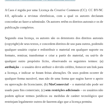
A Caos é regida por uma Licença da
Creative Commons
(CC): CC BY-NC
4.0, aplicada a revistas eletrônicas, com a qual os autores declaram
concordar ao fazer a submissão. Os autores retêm os direitos autorais e os de
publicação completos.
Segundo essa licença, os autores são os detentores dos direitos autorais
(copyright) de seus textos, e concedem direitos de uso para outros, podendo
qualquer usuário copiar e redistribuir o material em qualquer suporte ou
formato, remixar, transformar e criar a partir do material, ou usá-lo de
qualquer outro propósito lícito, observando os seguintes termos: (a)
atribuição
– o usuário deve atribuir o devido crédito, fornecer um link para
a licença, e indicar se foram feitas alterações. Os usos podem ocorrer de
qualquer forma razoável, mas não de uma forma que sugira haver o apoio
ou aprovação do licenciante; (b)
NãoComercial
– o material não pode ser
usado para fins comerciais; (c)
sem restrições adicionais
– os usuários não
podem aplicar termos jurídicos ou medidas de caráter tecnológico que
restrinjam legalmente outros de fazerem algo que a licença permita.