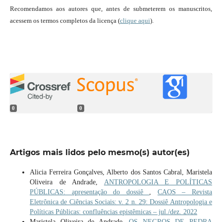
Recomendamos aos autores que, antes de submeterem os manuscritos,
acessem os termos completos da licença (
clique aqui
).
0
0
Artigos mais lidos pelo mesmo(s) autor(es)
Alicia Ferreira Gonçalves, Alberto dos Santos Cabral, Maristela
Oliveira de Andrade,
ANTROPOLOGIA E POLÍTICAS
PÚBLICAS: apresentação do dossiê
,
CAOS – Revista
Eletrônica de Ciências Sociais: v. 2 n. 29: Dossiê Antropologia e
Políticas Públicas: confluências epistêmicas – jul./dez. 2022
Maristela Oliveira de Andrade,
OS NEGROS DE PEDRA