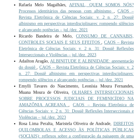
Rafaela Melo Magalhães,
AFINAL, QUEM SOMOS NÓS?
Processos identitários das pessoas com albinismo
,
CAOS –
Revista Eletrônica de Ciências Sociais: v. 2 n. 27: Dossiê
albinismo em perspectivas interdisciplinares: rompendo silêncios
e alcançando potências – jul./dez. 2021
Ricardo Bandeira de Melo,
CONSUMO DE CANNABIS,
CONTROLES SOCIAIS E SEUS EFEITOS
,
CAOS – Revista
Eletrônica de Ciências Sociais: v. 2 n. 31: Dossiê Reflexões
Interseccionais e Violências – jul./dez. 2023
Adailton Aragão,
ALBINITUDE E ALBINIDADE: apresentação
do dossiê
,
CAOS – Revista Eletrônica de Ciências Sociais: v. 2
n. 27: Dossiê albinismo em perspectivas interdisciplinares:
rompendo silêncios e alcançando potências – jul./dez. 2021
Emylli Tavares do Nascimento, Leonísia Moura Fernandes,
Muana Moura de Oliveira,
OLHARES INTERSECCIONAIS
SOBRE PROCESSOS JUDICIAIS DE FEMINICÍDIO NA
AMAZÔNIA ACREANA
,
CAOS – Revista Eletrônica de
Ciências Sociais: v. 2 n. 31: Dossiê Reflexões Interseccionais e
Violências – jul./dez. 2023
Rosa Lima Peralta, Maristela Oliveira de Andrade,
DIREITOS
QUILOMBOLAS E ACESSO ÀS POLÍTICAS PÚBLICAS
(SOCIAIS): reflexos sobre a configuração da paisagem de uma