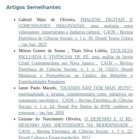
Artigos Semelhantes
Gabriel Maia de Oliveira,
IMAGENS DIGITAIS E
COMUNIDADES IMAGINADAS: uma analogia entre
videogames, imperialismo e indústria cultural
,
CAOS – Revista
Eletrônica de Ciências Sociais: v. 1 n. 30: Dossiê Teoria Crítica
– jan./jun. 2023
Milena Gomes de Senna , Thaís Silva Lisbôa,
TEOLOGIA
INCLUSIVA E VIVÊNCIAS DE FÉ: uma análise da Igreja
Cristã Contemporânea em Nova Iguaçu
,
CAOS – Revista
Eletrônica de Ciências Sociais: v. 1 n. 34 (2025): Dossiê
Mudanças e Permanências no Cenário das Religiões e
Espiritualidades Populares
Ianne Paulo Macedo,
“QUANDO NÃO TEM MAIS JEITO”:
espiritualidade e terapias complementares como paliativos no
tratamento oncológico
,
CAOS – Revista Eletrônica de Ciências
Sociais: v. 1 n. 24: Dossiê Por Dentro do IFPB: conhecer e
expressar – jan./jun. 2020
Geziane do Nascimento Oliveira,
O DESENHO E O RE-
DESENHO DAS IDENTIDADES NA MODERNIDADE
,
CAOS – Revista Eletrônica de Ciências Sociais: v. 3 n. 22:
Dossiê Cultura e Emancipação/dez. 2012