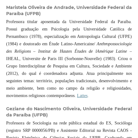
Maristela Oliveira de Andrade,
Universidade Federal da
Paraíba (UFPB)
Professora titular aposentada da Universidade Federal da Paraíba.
Possui graduação em Psicologia pela Universidade Católica de
Pernambuco (1978), especialização em Antropologia Cultural (UFPE)
(1984) e doutorado em Étude Latino-Americaine/
Anthropossociologie
des Religions – Institut de Hautes Études de lAmérique Latine
–
IHEAL, Universite de Paris III (Sorbonne-Nouvelle) (1983). Criou o
Grupo Interdisciplinar de Pesquisa em Cultura, Sociedade e Ambiente
(2012), do qual é coordenadora adjunta. Atua principalmente nos
seguintes temas: território, populações tradicionais, desenvolvimento e
meio ambiente, bem como no campo da religião e religiosidades,
movimentos religiosos contemporâneos.
Lattes
.
Geziane do Nascimento Oliveira,
Universidade Federal
da Paraíba (UFPB)
Professora de Sociologia na rede pública estadual do ES, Socióloga
(registro SRP 0000056/PB) e Assistente Editorial na Revista CAOS -
Revista Eletrônica de Ciências Sociais da UFPB. Graduanda em