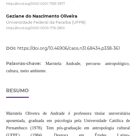
https://orcid.org/0000-0001-7393-3977
Geziane do Nascimento Oliveira
Universidade Federal da Paraíba (UFPB)
https://orcid.org/0000-0003-1716-280X
DOI:
https://doi.org/10.46906/caos.n31.68434.p338-361
Palavras-chave:
Maristela Andrade, percurso antropológico,
cultura, meio ambiente.
RESUMO
Maristela Oliveira de Andrade é professora titular universitária
aposentada, graduada em psicologia pela Universidade Católica de
Pernambuco (1978). Tem pós-graduação em antropologia cultural
(UFPE) (1984). Doutora em Études Latino-