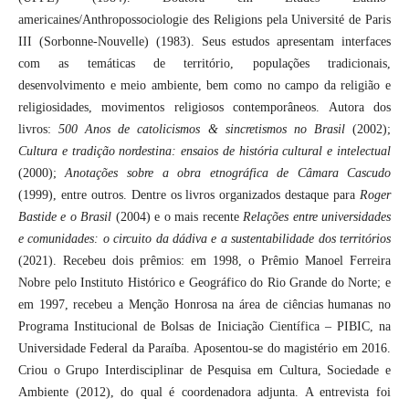
americaines/Anthropossociologie des Religions pela Université de Paris
III (Sorbonne-Nouvelle) (1983). Seus estudos apresentam interfaces
com as temáticas de território, populações tradicionais,
desenvolvimento e meio ambiente, bem como no campo da religião e
religiosidades, movimentos religiosos contemporâneos. Autora dos
livros:
500 Anos de catolicismos & sincretismos no Brasil
(2002);
Cultura e tradição nordestina: ensaios de história cultural e intelectual
(2000);
Anotações sobre a obra etnográfica de Câmara Cascudo
(1999), entre outros. Dentre os livros organizados destaque para
Roger
Bastide e o Brasil
(2004) e o mais recente
Relações entre universidades
e comunidades: o circuito da dádiva e a sustentabilidade dos territórios
(2021). Recebeu dois prêmios: em 1998, o Prêmio Manoel Ferreira
Nobre pelo Instituto Histórico e Geográfico do Rio Grande do Norte; e
em 1997, recebeu a Menção Honrosa na área de ciências humanas no
Programa Institucional de Bolsas de Iniciação Científica – PIBIC, na
Universidade Federal da Paraíba. Aposentou-se do magistério em 2016.
Criou o Grupo Interdisciplinar de Pesquisa em Cultura, Sociedade e
Ambiente (2012), do qual é coordenadora adjunta. A entrevista foi