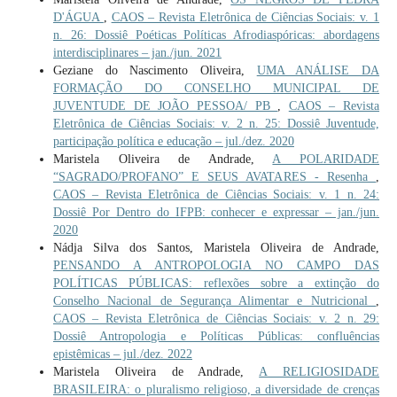
D'ÁGUA
,
CAOS – Revista Eletrônica de Ciências Sociais: v. 1
n. 26: Dossiê Poéticas Políticas Afrodiaspóricas: abordagens
interdisciplinares – jan./jun. 2021
Geziane do Nascimento Oliveira,
UMA ANÁLISE DA
FORMAÇÃO DO CONSELHO MUNICIPAL DE
JUVENTUDE DE JOÃO PESSOA/ PB
,
CAOS – Revista
Eletrônica de Ciências Sociais: v. 2 n. 25: Dossiê Juventude,
participação política e educação – jul./dez. 2020
Maristela Oliveira de Andrade,
A POLARIDADE
“SAGRADO/PROFANO” E SEUS AVATARES - Resenha
,
CAOS – Revista Eletrônica de Ciências Sociais: v. 1 n. 24:
Dossiê Por Dentro do IFPB: conhecer e expressar – jan./jun.
2020
Nádja Silva dos Santos, Maristela Oliveira de Andrade,
PENSANDO A ANTROPOLOGIA NO CAMPO DAS
POLÍTICAS PÚBLICAS: reflexões sobre a extinção do
Conselho Nacional de Segurança Alimentar e Nutricional
,
CAOS – Revista Eletrônica de Ciências Sociais: v. 2 n. 29:
Dossiê Antropologia e Políticas Públicas: confluências
epistêmicas – jul./dez. 2022
Maristela Oliveira de Andrade,
A RELIGIOSIDADE
BRASILEIRA: o pluralismo religioso, a diversidade de crenças