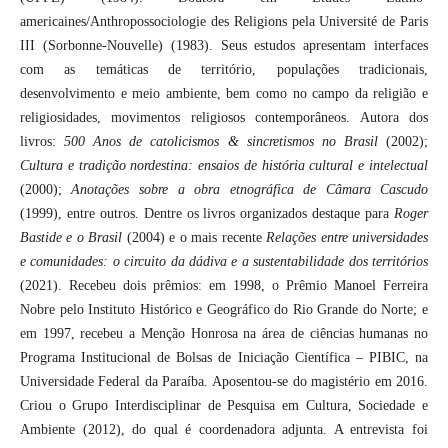
americaines/Anthropossociologie des Religions pela Université de Paris
III (Sorbonne-Nouvelle) (1983). Seus estudos apresentam interfaces
com as temáticas de território, populações tradicionais,
desenvolvimento e meio ambiente, bem como no campo da religião e
religiosidades, movimentos religiosos contemporâneos. Autora dos
livros:
500 Anos de catolicismos & sincretismos no Brasil
(2002);
Cultura e tradição nordestina: ensaios de história cultural e intelectual
(2000);
Anotações sobre a obra etnográfica de Câmara Cascudo
(1999), entre outros. Dentre os livros organizados destaque para
Roger
Bastide e o Brasil
(2004) e o mais recente
Relações entre universidades
e comunidades: o circuito da dádiva e a sustentabilidade dos territórios
(2021). Recebeu dois prêmios: em 1998, o Prêmio Manoel Ferreira
Nobre pelo Instituto Histórico e Geográfico do Rio Grande do Norte; e
em 1997, recebeu a Menção Honrosa na área de ciências humanas no
Programa Institucional de Bolsas de Iniciação Científica – PIBIC, na
Universidade Federal da Paraíba. Aposentou-se do magistério em 2016.
Criou o Grupo Interdisciplinar de Pesquisa em Cultura, Sociedade e
Ambiente (2012), do qual é coordenadora adjunta. A entrevista foi