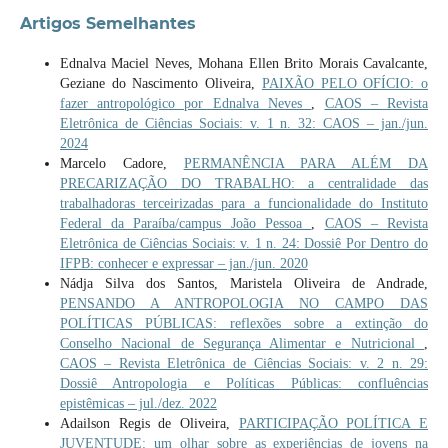
Artigos Semelhantes
Ednalva Maciel Neves, Mohana Ellen Brito Morais Cavalcante,
Geziane do Nascimento Oliveira,
PAIXÃO PELO OFÍCIO: o
fazer antropológico por Ednalva Neves
,
CAOS – Revista
Eletrônica de Ciências Sociais: v. 1 n. 32: CAOS – jan./jun.
2024
Marcelo Cadore,
PERMANÊNCIA PARA ALÉM DA
PRECARIZAÇÃO DO TRABALHO: a centralidade das
trabalhadoras terceirizadas para a funcionalidade do Instituto
Federal da Paraíba/campus João Pessoa
,
CAOS – Revista
Eletrônica de Ciências Sociais: v. 1 n. 24: Dossiê Por Dentro do
IFPB: conhecer e expressar – jan./jun. 2020
Nádja Silva dos Santos, Maristela Oliveira de Andrade,
PENSANDO A ANTROPOLOGIA NO CAMPO DAS
POLÍTICAS PÚBLICAS: reflexões sobre a extinção do
Conselho Nacional de Segurança Alimentar e Nutricional
,
CAOS – Revista Eletrônica de Ciências Sociais: v. 2 n. 29:
Dossiê Antropologia e Políticas Públicas: confluências
epistêmicas – jul./dez. 2022
Adailson Regis de Oliveira,
PARTICIPAÇÃO POLÍTICA E
JUVENTUDE: um olhar sobre as experiências de jovens na