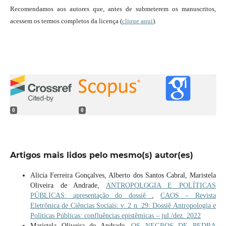
Recomendamos aos autores que, antes de submeterem os manuscritos,
acessem os termos completos da licença (
clique aqui
).
0
0
Artigos mais lidos pelo mesmo(s) autor(es)
Alicia Ferreira Gonçalves, Alberto dos Santos Cabral, Maristela
Oliveira de Andrade,
ANTROPOLOGIA E POLÍTICAS
PÚBLICAS: apresentação do dossiê
,
CAOS – Revista
Eletrônica de Ciências Sociais: v. 2 n. 29: Dossiê Antropologia e
Políticas Públicas: confluências epistêmicas – jul./dez. 2022
Maristela Oliveira de Andrade,
OS NEGROS DE PEDRA