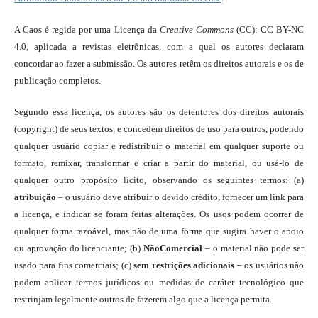
A Caos é regida por uma Licença da
Creative Commons
(CC): CC BY-NC
4.0, aplicada a revistas eletrônicas, com a qual os autores declaram
concordar ao fazer a submissão. Os autores retêm os direitos autorais e os de
publicação completos.
Segundo essa licença, os autores são os detentores dos direitos autorais
(copyright) de seus textos, e concedem direitos de uso para outros, podendo
qualquer usuário copiar e redistribuir o material em qualquer suporte ou
formato, remixar, transformar e criar a partir do material, ou usá-lo de
qualquer outro propósito lícito, observando os seguintes termos: (a)
atribuição
– o usuário deve atribuir o devido crédito, fornecer um link para
a licença, e indicar se foram feitas alterações. Os usos podem ocorrer de
qualquer forma razoável, mas não de uma forma que sugira haver o apoio
ou aprovação do licenciante; (b)
NãoComercial
– o material não pode ser
usado para fins comerciais; (c)
sem restrições adicionais
– os usuários não
podem aplicar termos jurídicos ou medidas de caráter tecnológico que
restrinjam legalmente outros de fazerem algo que a licença permita.