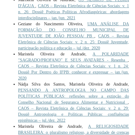
D'ÁGUA
,
CAOS – Revista Eletrônica de Ciências Sociais: v. 1
n. 26: Dossiê Poéticas Políticas Afrodiaspóricas: abordagens
interdisciplinares – jan./jun. 2021
Geziane do Nascimento Oliveira,
UMA ANÁLISE DA
FORMAÇÃO DO CONSELHO MUNICIPAL DE
JUVENTUDE DE JOÃO PESSOA/ PB
,
CAOS – Revista
Eletrônica de Ciências Sociais: v. 2 n. 25: Dossiê Juventude,
participação política e educação – jul./dez. 2020
Maristela Oliveira de Andrade,
A POLARIDADE
“SAGRADO/PROFANO” E SEUS AVATARES - Resenha
,
CAOS – Revista Eletrônica de Ciências Sociais: v. 1 n. 24:
Dossiê Por Dentro do IFPB: conhecer e expressar – jan./jun.
2020
Nádja Silva dos Santos, Maristela Oliveira de Andrade,
PENSANDO A ANTROPOLOGIA NO CAMPO DAS
POLÍTICAS PÚBLICAS: reflexões sobre a extinção do
Conselho Nacional de Segurança Alimentar e Nutricional
,
CAOS – Revista Eletrônica de Ciências Sociais: v. 2 n. 29:
Dossiê Antropologia e Políticas Públicas: confluências
epistêmicas – jul./dez. 2022
Maristela Oliveira de Andrade,
A RELIGIOSIDADE
BRASILEIRA: o pluralismo religioso, a diversidade de crenças