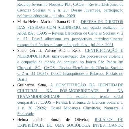
Rede de Jovens no Nordeste-PB
,
CAOS – Revista Eletrônica de
Ciências Sociais: v. 2 n. 25: Dossiê Juventude, participação
política e educação – jul./dez. 2020
Maria Helena Machado Santa Cecília,
DEFESA DE DIREITOS
DAS PESSOAS COM ALBINISMO: um estudo realizado na
APALBA
,
CAOS – Revista Eletrônica de Ciências Sociais: v. 2
n. 27: Dossiê albinismo em perspectivas interdisciplinares:
rompendo silêncios e alcançando potências – jul./dez. 2021
Saulo Cerutti, Arlene Anélia Renk,
GENTRIFICAÇÃO E
NECROPOLÍTICA: uma observação dos processos de violência
e ocupação da cidade do contexto no bairro São Pedro em
Chapecó - SC
,
CAOS – Revista Eletrônica de Ciências Sociais:
v. 2 n. 33 (2024): Dossiê Branquitudes e Relações Raciais no
Brasil
Guilherme Sena,
A CONSTITUIÇÃO DA IDENTIDADE
CULTURAL NA PÓS-MODERNIDADE E NA
TRANSMODERNIDADE: um estudo de teoria social
comparativa
,
CAOS – Revista Eletrônica de Ciências Sociais: v.
1 n. 36 (2026): Dossiê Mudanças Climáticas, Natureza e
Sociedade
Helma Janielle Souza de Oliveira,
RELATOS DE
EXPERIÊNCIA DE UMA SOCIÓLOGA INVESTIGANDO