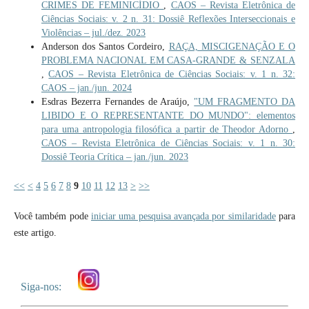
CRIMES DE FEMINICÍDIO
,
CAOS – Revista Eletrônica de
Ciências Sociais: v. 2 n. 31: Dossiê Reflexões Interseccionais e
Violências – jul./dez. 2023
Anderson dos Santos Cordeiro,
RAÇA, MISCIGENAÇÃO E O
PROBLEMA NACIONAL EM CASA-GRANDE & SENZALA
,
CAOS – Revista Eletrônica de Ciências Sociais: v. 1 n. 32:
CAOS – jan./jun. 2024
Esdras Bezerra Fernandes de Araújo,
"UM FRAGMENTO DA
LIBIDO E O REPRESENTANTE DO MUNDO": elementos
para uma antropologia filosófica a partir de Theodor Adorno
,
CAOS – Revista Eletrônica de Ciências Sociais: v. 1 n. 30:
Dossiê Teoria Crítica – jan./jun. 2023
<<
<
4
5
6
7
8
9
10
11
12
13
>
>>
Você também pode
iniciar uma pesquisa avançada por similaridade
para
este artigo.
Siga-nos: