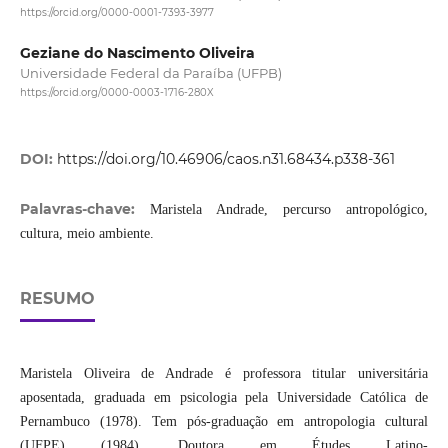
https://orcid.org/0000-0001-7393-3977
Geziane do Nascimento Oliveira
Universidade Federal da Paraíba (UFPB)
https://orcid.org/0000-0003-1716-280X
DOI:
https://doi.org/10.46906/caos.n31.68434.p338-361
Palavras-chave:
Maristela Andrade, percurso antropológico,
cultura, meio ambiente.
RESUMO
Maristela Oliveira de Andrade é professora titular universitária
aposentada, graduada em psicologia pela Universidade Católica de
Pernambuco (1978). Tem pós-graduação em antropologia cultural
(UFPE) (1984). Doutora em Études Latino-