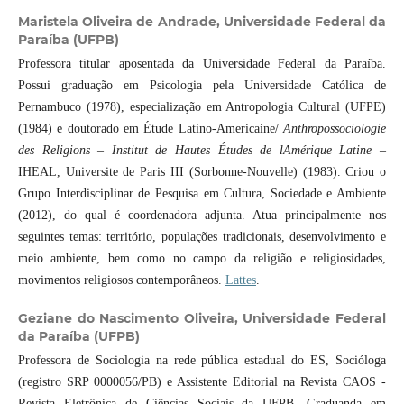
Maristela Oliveira de Andrade,
Universidade Federal da
Paraíba (UFPB)
Professora titular aposentada da Universidade Federal da Paraíba.
Possui graduação em Psicologia pela Universidade Católica de
Pernambuco (1978), especialização em Antropologia Cultural (UFPE)
(1984) e doutorado em Étude Latino-Americaine/
Anthropossociologie
des Religions – Institut de Hautes Études de lAmérique Latine
–
IHEAL, Universite de Paris III (Sorbonne-Nouvelle) (1983). Criou o
Grupo Interdisciplinar de Pesquisa em Cultura, Sociedade e Ambiente
(2012), do qual é coordenadora adjunta. Atua principalmente nos
seguintes temas: território, populações tradicionais, desenvolvimento e
meio ambiente, bem como no campo da religião e religiosidades,
movimentos religiosos contemporâneos.
Lattes
.
Geziane do Nascimento Oliveira,
Universidade Federal
da Paraíba (UFPB)
Professora de Sociologia na rede pública estadual do ES, Socióloga
(registro SRP 0000056/PB) e Assistente Editorial na Revista CAOS -
Revista Eletrônica de Ciências Sociais da UFPB. Graduanda em