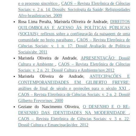
e o processo sincrético
,
CAOS – Revista Eletrônica de Ciências
Sociais: v. 2 n. 14: Dossiês: Sociologia da Saúde; Religiosidades
Afro-brasileiras/set. 2009
Rosa Lima Peralta, Maristela Oliveira de Andrade,
DIREITOS
QUILOMBOLAS E ACESSO ÀS POLÍTICAS PÚBLICAS
(SOCIAIS): reflexos sobre a configuração da paisagem de uma
comunidade no brejo paraibano
,
CAOS – Revista Eletrônica de
Ciências Sociais: v. 1 n. 17: Dossiê Avaliação de Políticas
Sociais/abr. 2011
Maristela Oliveira de Andrade,
APRESENTAÇÃO: Dossiê
Cultura e Ambiente
,
CAOS – Revista Eletrônica de Ciências
Sociais: v. 2 n. 21: Dossiê Cultura e Ambiente/nov.2012
Maristela Oliveira de Andrade,
ANTECIPAÇÕES E
CONTEMPORANEIDADES EM GILBERTO FREYRE:
análises de final de século e projeções para o século XXI
,
CAOS – Revista Eletrônica de Ciências Sociais: v. 2 n. 2: Dossiê
Gilberto Freyre/nov. 2000
Geziane do Nascimento Oliveira,
O DESENHO E O RE-
DESENHO DAS IDENTIDADES NA MODERNIDADE
,
CAOS – Revista Eletrônica de Ciências Sociais: v. 3 n. 22:
Dossiê Cultura e Emancipação/dez. 2012