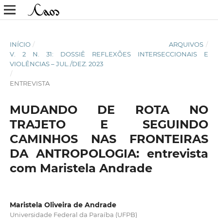
INÍCIO
/
ARQUIVOS
/
V. 2 N. 31: DOSSIÊ REFLEXÕES INTERSECCIONAIS E
VIOLÊNCIAS – JUL./DEZ. 2023
/
ENTREVISTA
MUDANDO DE ROTA NO
TRAJETO E SEGUINDO
CAMINHOS NAS FRONTEIRAS
DA ANTROPOLOGIA: entrevista
com Maristela Andrade
Maristela Oliveira de Andrade
Universidade Federal da Paraíba (UFPB)