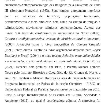
americaines/Anthropossociologie des Religions pela Université de Paris
III (Sorbonne-Nouvelle) (1983). Seus estudos apresentam interfaces
com as temáticas de território, populações tradicionais,
desenvolvimento e meio ambiente, bem como no campo da religião e
religiosidades, movimentos religiosos contemporâneos. Autora dos
livros:
500 Anos de catolicismos & sincretismos no Brasil
(2002);
Cultura e tradição nordestina: ensaios de história cultural e intelectual
(2000);
Anotações sobre a obra etnográfica de Câmara Cascudo
(1999), entre outros. Dentre os livros organizados destaque para
Roger
Bastide e o Brasil
(2004) e o mais recente
Relações entre universidades
e comunidades: o circuito da dádiva e a sustentabilidade dos territórios
(2021). Recebeu dois prêmios: em 1998, o Prêmio Manoel Ferreira
Nobre pelo Instituto Histórico e Geográfico do Rio Grande do Norte; e
em 1997, recebeu a Menção Honrosa na área de ciências humanas no
Programa Institucional de Bolsas de Iniciação Científica – PIBIC, na
Universidade Federal da Paraíba. Aposentou-se do magistério em 2016.
Criou o Grupo Interdisciplinar de Pesquisa em Cultura, Sociedade e
Ambiente (2012), do qual é coordenadora adjunta. A entrevista foi