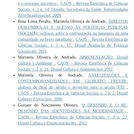
e o processo sincrético
,
CAOS – Revista Eletrônica de Ciências
Sociais: v. 2 n. 14: Dossiês: Sociologia da Saúde; Religiosidades
Afro-brasileiras/set. 2009
Rosa Lima Peralta, Maristela Oliveira de Andrade,
DIREITOS
QUILOMBOLAS E ACESSO ÀS POLÍTICAS PÚBLICAS
(SOCIAIS): reflexos sobre a configuração da paisagem de uma
comunidade no brejo paraibano
,
CAOS – Revista Eletrônica de
Ciências Sociais: v. 1 n. 17: Dossiê Avaliação de Políticas
Sociais/abr. 2011
Maristela Oliveira de Andrade,
APRESENTAÇÃO: Dossiê
Cultura e Ambiente
,
CAOS – Revista Eletrônica de Ciências
Sociais: v. 2 n. 21: Dossiê Cultura e Ambiente/nov.2012
Maristela Oliveira de Andrade,
ANTECIPAÇÕES E
CONTEMPORANEIDADES EM GILBERTO FREYRE:
análises de final de século e projeções para o século XXI
,
CAOS – Revista Eletrônica de Ciências Sociais: v. 2 n. 2: Dossiê
Gilberto Freyre/nov. 2000
Geziane do Nascimento Oliveira,
O DESENHO E O RE-
DESENHO DAS IDENTIDADES NA MODERNIDADE
,
CAOS – Revista Eletrônica de Ciências Sociais: v. 3 n. 22:
Dossiê Cultura e Emancipação/dez. 2012