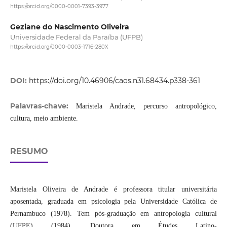
https://orcid.org/0000-0001-7393-3977
Geziane do Nascimento Oliveira
Universidade Federal da Paraíba (UFPB)
https://orcid.org/0000-0003-1716-280X
DOI:
https://doi.org/10.46906/caos.n31.68434.p338-361
Palavras-chave:
Maristela Andrade, percurso antropológico,
cultura, meio ambiente.
RESUMO
Maristela Oliveira de Andrade é professora titular universitária
aposentada, graduada em psicologia pela Universidade Católica de
Pernambuco (1978). Tem pós-graduação em antropologia cultural
(UFPE) (1984). Doutora em Études Latino-