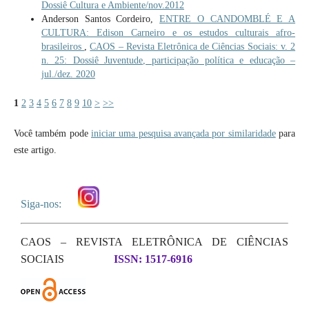
Dossiê Cultura e Ambiente/nov.2012
Anderson Santos Cordeiro,
ENTRE O CANDOMBLÉ E A
CULTURA: Edison Carneiro e os estudos culturais afro-
brasileiros
,
CAOS – Revista Eletrônica de Ciências Sociais: v. 2
n. 25: Dossiê Juventude, participação política e educação –
jul./dez. 2020
1
2
3
4
5
6
7
8
9
10
>
>>
Você também pode
iniciar uma pesquisa avançada por similaridade
para
este artigo.
Siga-nos:
CAOS – REVISTA ELETRÔNICA DE CIÊNCIAS
SOCIAIS
ISSN: 1517-6916