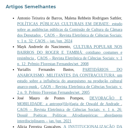
Artigos Semelhantes
Antonio Teixeira de Barros, Malena Rehbein Rodrigues Sathler,
POLÍTICAS PÚBLICAS CULTURAIS EM DEBATE: estudo
sobre as audiências públicas da Comissão de Cultura da Câmara
dos Deputados
,
CAOS – Revista Eletrônica de Ciências Sociais:
v. 1 n. 32: CAOS – jan./jun. 2024
Mayk Andreele do Nascimento,
CULTURA POPULAR NOS
BAIRROS DO ROGER E TAMBIÁ: cotidiano costumes e
resistência
,
CAOS – Revista Eletrônica de Ciências Sociais: v. 1
n. 12: Prêmio Florestan Fernandes/set. 2008
Yuriallis Fernandes Bastos,
PARTIDÁRIOS DO
ANARQUISMO, MILITANTES DA CONTRACULTURA: um
estudo sobre a influência do anarquismo na produção cultural
anarco-punk
,
CAOS – Revista Eletrônica de Ciências Sociais: v.
2 n. 9: Prêmio Florestan Fernandes/set. 2005
José Mauro de Pontes Pompeu,
DEVORAÇÃO E
MOBILIDADE: a antropo(filo)fagia de Oswald de Andrade
,
CAOS – Revista Eletrônica de Ciências Sociais: v. 1 n. 26:
Dossiê Poéticas Políticas Afrodiaspóricas: abordagens
interdisciplinares – jan./jun. 2021
Alícia Ferreira Gonçalves,
A INSTITUCIONALIZAÇÃO DA