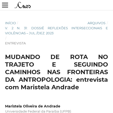
INÍCIO
/
ARQUIVOS
/
V. 2 N. 31: DOSSIÊ REFLEXÕES INTERSECCIONAIS E
VIOLÊNCIAS – JUL./DEZ. 2023
/
ENTREVISTA
MUDANDO DE ROTA NO
TRAJETO E SEGUINDO
CAMINHOS NAS FRONTEIRAS
DA ANTROPOLOGIA: entrevista
com Maristela Andrade
Maristela Oliveira de Andrade
Universidade Federal da Paraíba (UFPB)