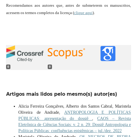
Recomendamos aos autores que, antes de submeterem os manuscritos,
acessem os termos completos da licença (
clique aqui
).
0
0
Artigos mais lidos pelo mesmo(s) autor(es)
Alicia Ferreira Gonçalves, Alberto dos Santos Cabral, Maristela
Oliveira de Andrade,
ANTROPOLOGIA E POLÍTICAS
PÚBLICAS: apresentação do dossiê
,
CAOS – Revista
Eletrônica de Ciências Sociais: v. 2 n. 29: Dossiê Antropologia e
Políticas Públicas: confluências epistêmicas – jul./dez. 2022
Maristela Oliveira de Andrade,
OS NEGROS DE PEDRA