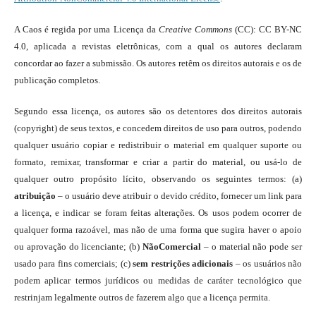
A Caos é regida por uma Licença da
Creative Commons
(CC): CC BY-NC
4.0, aplicada a revistas eletrônicas, com a qual os autores declaram
concordar ao fazer a submissão. Os autores retêm os direitos autorais e os de
publicação completos.
Segundo essa licença, os autores são os detentores dos direitos autorais
(copyright) de seus textos, e concedem direitos de uso para outros, podendo
qualquer usuário copiar e redistribuir o material em qualquer suporte ou
formato, remixar, transformar e criar a partir do material, ou usá-lo de
qualquer outro propósito lícito, observando os seguintes termos: (a)
atribuição
– o usuário deve atribuir o devido crédito, fornecer um link para
a licença, e indicar se foram feitas alterações. Os usos podem ocorrer de
qualquer forma razoável, mas não de uma forma que sugira haver o apoio
ou aprovação do licenciante; (b)
NãoComercial
– o material não pode ser
usado para fins comerciais; (c)
sem restrições adicionais
– os usuários não
podem aplicar termos jurídicos ou medidas de caráter tecnológico que
restrinjam legalmente outros de fazerem algo que a licença permita.