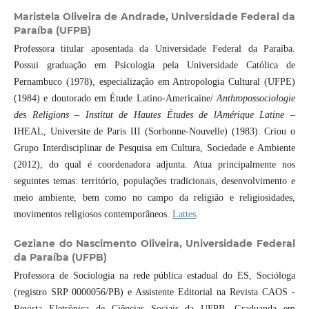
Maristela Oliveira de Andrade,
Universidade Federal da
Paraíba (UFPB)
Professora titular aposentada da Universidade Federal da Paraíba.
Possui graduação em Psicologia pela Universidade Católica de
Pernambuco (1978), especialização em Antropologia Cultural (UFPE)
(1984) e doutorado em Étude Latino-Americaine/
Anthropossociologie
des Religions – Institut de Hautes Études de lAmérique Latine
–
IHEAL, Universite de Paris III (Sorbonne-Nouvelle) (1983). Criou o
Grupo Interdisciplinar de Pesquisa em Cultura, Sociedade e Ambiente
(2012), do qual é coordenadora adjunta. Atua principalmente nos
seguintes temas: território, populações tradicionais, desenvolvimento e
meio ambiente, bem como no campo da religião e religiosidades,
movimentos religiosos contemporâneos.
Lattes
.
Geziane do Nascimento Oliveira,
Universidade Federal
da Paraíba (UFPB)
Professora de Sociologia na rede pública estadual do ES, Socióloga
(registro SRP 0000056/PB) e Assistente Editorial na Revista CAOS -
Revista Eletrônica de Ciências Sociais da UFPB. Graduanda em