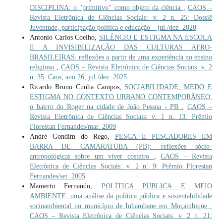
DISCIPLINA: o "primitivo" como objeto da ciência
,
CAOS –
Revista Eletrônica de Ciências Sociais: v. 2 n. 25: Dossiê
Juventude, participação política e educação – jul./dez. 2020
Antonio Carlos Coelho,
SILÊNCIO E ESTIGMA NA ESCOLA
E A INVISIBILIZAÇÃO DAS CULTURAS AFRO-
BRASILEIRAS: reflexões a partir de uma experiência no ensino
religioso
,
CAOS – Revista Eletrônica de Ciências Sociais: v. 2
n. 35: Caos, ano 26, jul./dez. 2025
Ricardo Bruno Cunha Campos,
SOCIABILIDADE, MEDO E
ESTIGMA NO CONTEXTO URBANO CONTEMPORÂNEO:
o bairro do Roger na cidade de João Pessoa - PB
,
CAOS –
Revista Eletrônica de Ciências Sociais: v. 1 n. 13: Prêmio
Florestan Fernandes/mar. 2009
André Gondim do Rego,
PESCA E PESCADORES EM
BARRA DE CAMARATUBA (PB): reflexões sócio-
antropológicas sobre um viver costeiro
,
CAOS – Revista
Eletrônica de Ciências Sociais: v. 2 n. 9: Prêmio Florestan
Fernandes/set. 2005
Mamerto Fernando,
POLÍTICA PÚBLICA E MEIO
AMBIENTE: uma análise da política pública e sustentabilidade
socioambiental no município de Inhambane em Moçambique
,
CAOS – Revista Eletrônica de Ciências Sociais: v. 2 n. 21: