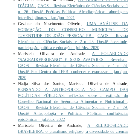
D'ÁGUA
,
CAOS – Revista Eletrônica de Ciências Sociais: v. 1
n. 26: Dossiê Poéticas Políticas Afrodiaspóricas: abordagens
interdisciplinares – jan./jun. 2021
Geziane do Nascimento Oliveira,
UMA ANÁLISE DA
FORMAÇÃO DO CONSELHO MUNICIPAL DE
JUVENTUDE DE JOÃO PESSOA/ PB
,
CAOS – Revista
Eletrônica de Ciências Sociais: v. 2 n. 25: Dossiê Juventude,
participação política e educação – jul./dez. 2020
Maristela Oliveira de Andrade,
A POLARIDADE
“SAGRADO/PROFANO” E SEUS AVATARES - Resenha
,
CAOS – Revista Eletrônica de Ciências Sociais: v. 1 n. 24:
Dossiê Por Dentro do IFPB: conhecer e expressar – jan./jun.
2020
Nádja Silva dos Santos, Maristela Oliveira de Andrade,
PENSANDO A ANTROPOLOGIA NO CAMPO DAS
POLÍTICAS PÚBLICAS: reflexões sobre a extinção do
Conselho Nacional de Segurança Alimentar e Nutricional
,
CAOS – Revista Eletrônica de Ciências Sociais: v. 2 n. 29:
Dossiê Antropologia e Políticas Públicas: confluências
epistêmicas – jul./dez. 2022
Maristela Oliveira de Andrade,
A RELIGIOSIDADE
BRASILEIRA: o pluralismo religioso, a diversidade de crenças