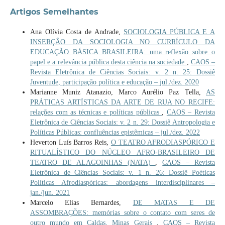
Artigos Semelhantes
Ana Olívia Costa de Andrade,
SOCIOLOGIA PÚBLICA E A
INSERÇÃO DA SOCIOLOGIA NO CURRÍCULO DA
EDUCAÇÃO BÁSICA BRASILEIRA: uma reflexão sobre o
papel e a relevância pública desta ciência na sociedade
,
CAOS –
Revista Eletrônica de Ciências Sociais: v. 2 n. 25: Dossiê
Juventude, participação política e educação – jul./dez. 2020
Marianne Muniz Atanazio, Marco Aurélio Paz Tella,
AS
PRÁTICAS ARTÍSTICAS DA ARTE DE RUA NO RECIFE:
relações com as técnicas e políticas públicas
,
CAOS – Revista
Eletrônica de Ciências Sociais: v. 2 n. 29: Dossiê Antropologia e
Políticas Públicas: confluências epistêmicas – jul./dez. 2022
Heverton Luís Barros Reis,
O TEATRO AFRODIASPÓRICO E
RITUALÍSTICO DO NÚCLEO AFRO-BRASILEIRO DE
TEATRO DE ALAGOINHAS (NATA)
,
CAOS – Revista
Eletrônica de Ciências Sociais: v. 1 n. 26: Dossiê Poéticas
Políticas Afrodiaspóricas: abordagens interdisciplinares –
jan./jun. 2021
Marcelo Elias Bernardes,
DE MATAS E DE
ASSOMBRAÇÕES: memórias sobre o contato com seres de
outro mundo em Caldas, Minas Gerais
,
CAOS – Revista