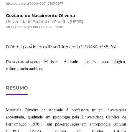
https://orcid.org/0000-0001-7393-3977
Geziane do Nascimento Oliveira
Universidade Federal da Paraíba (UFPB)
https://orcid.org/0000-0003-1716-280X
DOI:
https://doi.org/10.46906/caos.n31.68434.p338-361
Palavras-chave:
Maristela Andrade, percurso antropológico,
cultura, meio ambiente.
RESUMO
Maristela Oliveira de Andrade é professora titular universitária
aposentada, graduada em psicologia pela Universidade Católica de
Pernambuco (1978). Tem pós-graduação em antropologia cultural
(UFPE) (1984). Doutora em Études Latino-