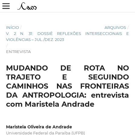
INÍCIO
/
ARQUIVOS
/
V. 2 N. 31: DOSSIÊ REFLEXÕES INTERSECCIONAIS E
VIOLÊNCIAS – JUL./DEZ. 2023
/
ENTREVISTA
MUDANDO DE ROTA NO
TRAJETO E SEGUINDO
CAMINHOS NAS FRONTEIRAS
DA ANTROPOLOGIA: entrevista
com Maristela Andrade
Maristela Oliveira de Andrade
Universidade Federal da Paraíba (UFPB)