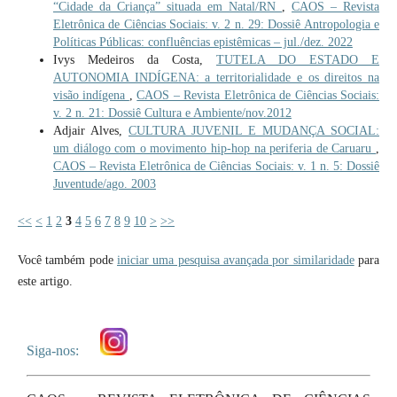
“Cidade da Criança” situada em Natal/RN
,
CAOS – Revista
Eletrônica de Ciências Sociais: v. 2 n. 29: Dossiê Antropologia e
Políticas Públicas: confluências epistêmicas – jul./dez. 2022
Ivys Medeiros da Costa,
TUTELA DO ESTADO E
AUTONOMIA INDÍGENA: a territorialidade e os direitos na
visão indígena
,
CAOS – Revista Eletrônica de Ciências Sociais:
v. 2 n. 21: Dossiê Cultura e Ambiente/nov.2012
Adjair Alves,
CULTURA JUVENIL E MUDANÇA SOCIAL:
um diálogo com o movimento hip-hop na periferia de Caruaru
,
CAOS – Revista Eletrônica de Ciências Sociais: v. 1 n. 5: Dossiê
Juventude/ago. 2003
<<
<
1
2
3
4
5
6
7
8
9
10
>
>>
Você também pode
iniciar uma pesquisa avançada por similaridade
para
este artigo.
Siga-nos: