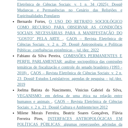
Eletrônica de Ciências Sociais: v. 1 n. 34 (2025): Dossiê
Mudanças e Permanências no Cenário das Religiões e
Espiritualidades Populares
Bernardo Fortes,
O USO DO RETRATO SOCIOLÓGICO
COMO RECURSO PARA OBSERVAR AS CONDIÇÕES
SOCIAIS NECESSÁRIAS PARA A MANIFESTAÇÃO DO
“GOSTO” PELA ARTE
,
CAOS – Revista Eletrônica de
Ciências Sociais: v. 2 n. 29: Dossiê Antropologia e Políticas
Públicas: confluências epistêmicas – jul./dez. 2022
Fabiano da Silva Pereira,
COMISSÕES PERMANENTES E
PERFIL PARLAMENTAR: análise sociopolítica das comissões
temáticas de fiscalização e controle do senado brasileiro (1993 -
2018)
,
CAOS – Revista Eletrônica de Ciências Sociais: v. 2 n.
23: Dossiê Estudos Legislativos: agendas de pesquisa – jul./dez.
2019
Joelma Batista do Nascimento, Vinicius Gabriel da Silva,
VEGANISMO: em defesa de uma ética na relação entre
humanos e animais
,
CAOS – Revista Eletrônica de Ciências
Sociais: v. 2 n. 21: Dossiê Cultura e Ambiente/nov.2012
Milene Morais Ferreira, Beatriz Soares Gonçalves, Flávia
Ferreira Pires,
INTERFACES ANTROPOLÓGICAS EM
POLÍTICAS PÚBLICAS: algumas repercussões advindas da