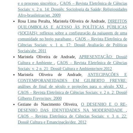
e o processo sincrético
,
CAOS – Revista Eletrônica de Ciências
Sociais: v. 2 n. 14: Dossiês: Sociologia da Saúde; Religiosidades
Afro-brasileiras/set. 2009
Rosa Lima Peralta, Maristela Oliveira de Andrade,
DIREITOS
QUILOMBOLAS E ACESSO ÀS POLÍTICAS PÚBLICAS
(SOCIAIS): reflexos sobre a configuração da paisagem de uma
comunidade no brejo paraibano
,
CAOS – Revista Eletrônica de
Ciências Sociais: v. 1 n. 17: Dossiê Avaliação de Políticas
Sociais/abr. 2011
Maristela Oliveira de Andrade,
APRESENTAÇÃO: Dossiê
Cultura e Ambiente
,
CAOS – Revista Eletrônica de Ciências
Sociais: v. 2 n. 21: Dossiê Cultura e Ambiente/nov.2012
Maristela Oliveira de Andrade,
ANTECIPAÇÕES E
CONTEMPORANEIDADES EM GILBERTO FREYRE:
análises de final de século e projeções para o século XXI
,
CAOS – Revista Eletrônica de Ciências Sociais: v. 2 n. 2: Dossiê
Gilberto Freyre/nov. 2000
Geziane do Nascimento Oliveira,
O DESENHO E O RE-
DESENHO DAS IDENTIDADES NA MODERNIDADE
,
CAOS – Revista Eletrônica de Ciências Sociais: v. 3 n. 22:
Dossiê Cultura e Emancipação/dez. 2012