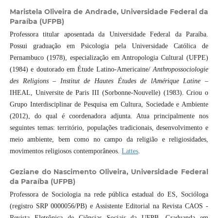
Maristela Oliveira de Andrade,
Universidade Federal da
Paraíba (UFPB)
Professora titular aposentada da Universidade Federal da Paraíba.
Possui graduação em Psicologia pela Universidade Católica de
Pernambuco (1978), especialização em Antropologia Cultural (UFPE)
(1984) e doutorado em Étude Latino-Americaine/
Anthropossociologie
des Religions – Institut de Hautes Études de lAmérique Latine
–
IHEAL, Universite de Paris III (Sorbonne-Nouvelle) (1983). Criou o
Grupo Interdisciplinar de Pesquisa em Cultura, Sociedade e Ambiente
(2012), do qual é coordenadora adjunta. Atua principalmente nos
seguintes temas: território, populações tradicionais, desenvolvimento e
meio ambiente, bem como no campo da religião e religiosidades,
movimentos religiosos contemporâneos.
Lattes
.
Geziane do Nascimento Oliveira,
Universidade Federal
da Paraíba (UFPB)
Professora de Sociologia na rede pública estadual do ES, Socióloga
(registro SRP 0000056/PB) e Assistente Editorial na Revista CAOS -
Revista Eletrônica de Ciências Sociais da UFPB. Graduanda em