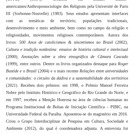
americaines/Anthropossociologie des Religions pela Université de Paris
III (Sorbonne-Nouvelle) (1983). Seus estudos apresentam interfaces
com as temáticas de território, populações tradicionais,
desenvolvimento e meio ambiente, bem como no campo da religião e
religiosidades, movimentos religiosos contemporâneos. Autora dos
livros:
500 Anos de catolicismos & sincretismos no Brasil
(2002);
Cultura e tradição nordestina: ensaios de história cultural e intelectual
(2000);
Anotações sobre a obra etnográfica de Câmara Cascudo
(1999), entre outros. Dentre os livros organizados destaque para
Roger
Bastide e o Brasil
(2004) e o mais recente
Relações entre universidades
e comunidades: o circuito da dádiva e a sustentabilidade dos territórios
(2021). Recebeu dois prêmios: em 1998, o Prêmio Manoel Ferreira
Nobre pelo Instituto Histórico e Geográfico do Rio Grande do Norte; e
em 1997, recebeu a Menção Honrosa na área de ciências humanas no
Programa Institucional de Bolsas de Iniciação Científica – PIBIC, na
Universidade Federal da Paraíba. Aposentou-se do magistério em 2016.
Criou o Grupo Interdisciplinar de Pesquisa em Cultura, Sociedade e
Ambiente (2012), do qual é coordenadora adjunta. A entrevista foi