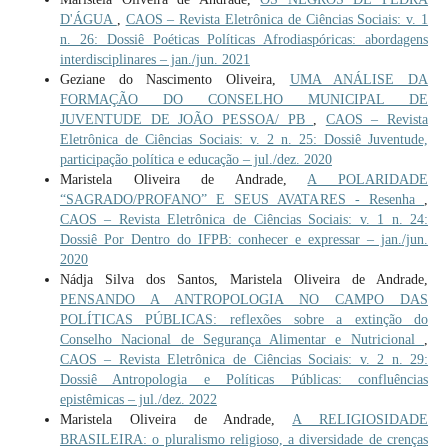
D'ÁGUA
,
CAOS – Revista Eletrônica de Ciências Sociais: v. 1
n. 26: Dossiê Poéticas Políticas Afrodiaspóricas: abordagens
interdisciplinares – jan./jun. 2021
Geziane do Nascimento Oliveira,
UMA ANÁLISE DA
FORMAÇÃO DO CONSELHO MUNICIPAL DE
JUVENTUDE DE JOÃO PESSOA/ PB
,
CAOS – Revista
Eletrônica de Ciências Sociais: v. 2 n. 25: Dossiê Juventude,
participação política e educação – jul./dez. 2020
Maristela Oliveira de Andrade,
A POLARIDADE
“SAGRADO/PROFANO” E SEUS AVATARES - Resenha
,
CAOS – Revista Eletrônica de Ciências Sociais: v. 1 n. 24:
Dossiê Por Dentro do IFPB: conhecer e expressar – jan./jun.
2020
Nádja Silva dos Santos, Maristela Oliveira de Andrade,
PENSANDO A ANTROPOLOGIA NO CAMPO DAS
POLÍTICAS PÚBLICAS: reflexões sobre a extinção do
Conselho Nacional de Segurança Alimentar e Nutricional
,
CAOS – Revista Eletrônica de Ciências Sociais: v. 2 n. 29:
Dossiê Antropologia e Políticas Públicas: confluências
epistêmicas – jul./dez. 2022
Maristela Oliveira de Andrade,
A RELIGIOSIDADE
BRASILEIRA: o pluralismo religioso, a diversidade de crenças