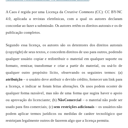
A Caos é regida por uma Licença da
Creative Commons
(CC): CC BY-NC
4.0, aplicada a revistas eletrônicas, com a qual os autores declaram
concordar ao fazer a submissão. Os autores retêm os direitos autorais e os de
publicação completos.
Segundo essa licença, os autores são os detentores dos direitos autorais
(copyright) de seus textos, e concedem direitos de uso para outros, podendo
qualquer usuário copiar e redistribuir o material em qualquer suporte ou
formato, remixar, transformar e criar a partir do material, ou usá-lo de
qualquer outro propósito lícito, observando os seguintes termos: (a)
atribuição
– o usuário deve atribuir o devido crédito, fornecer um link para
a licença, e indicar se foram feitas alterações. Os usos podem ocorrer de
qualquer forma razoável, mas não de uma forma que sugira haver o apoio
ou aprovação do licenciante; (b)
NãoComercial
– o material não pode ser
usado para fins comerciais; (c)
sem restrições adicionais
– os usuários não
podem aplicar termos jurídicos ou medidas de caráter tecnológico que
restrinjam legalmente outros de fazerem algo que a licença permita.