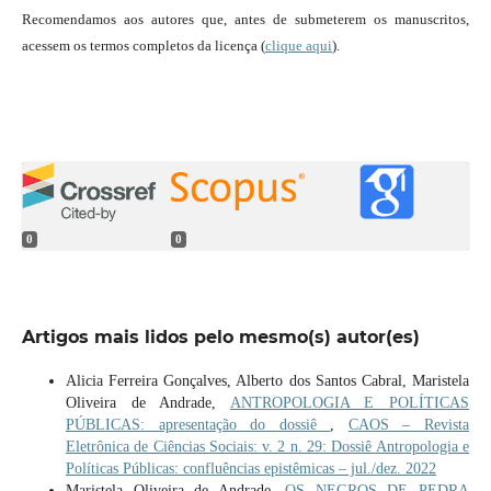
Recomendamos aos autores que, antes de submeterem os manuscritos,
acessem os termos completos da licença (
clique aqui
).
0
0
Artigos mais lidos pelo mesmo(s) autor(es)
Alicia Ferreira Gonçalves, Alberto dos Santos Cabral, Maristela
Oliveira de Andrade,
ANTROPOLOGIA E POLÍTICAS
PÚBLICAS: apresentação do dossiê
,
CAOS – Revista
Eletrônica de Ciências Sociais: v. 2 n. 29: Dossiê Antropologia e
Políticas Públicas: confluências epistêmicas – jul./dez. 2022
Maristela Oliveira de Andrade,
OS NEGROS DE PEDRA