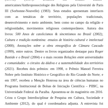
americaines/Anthropossociologie des Religions pela Université de Paris
III (Sorbonne-Nouvelle) (1983). Seus estudos apresentam interfaces
com as temáticas de território, populações tradicionais,
desenvolvimento e meio ambiente, bem como no campo da religião e
religiosidades, movimentos religiosos contemporâneos. Autora dos
livros:
500 Anos de catolicismos & sincretismos no Brasil
(2002);
Cultura e tradição nordestina: ensaios de história cultural e intelectual
(2000);
Anotações sobre a obra etnográfica de Câmara Cascudo
(1999), entre outros. Dentre os livros organizados destaque para
Roger
Bastide e o Brasil
(2004) e o mais recente
Relações entre universidades
e comunidades: o circuito da dádiva e a sustentabilidade dos territórios
(2021). Recebeu dois prêmios: em 1998, o Prêmio Manoel Ferreira
Nobre pelo Instituto Histórico e Geográfico do Rio Grande do Norte; e
em 1997, recebeu a Menção Honrosa na área de ciências humanas no
Programa Institucional de Bolsas de Iniciação Científica – PIBIC, na
Universidade Federal da Paraíba. Aposentou-se do magistério em 2016.
Criou o Grupo Interdisciplinar de Pesquisa em Cultura, Sociedade e
Ambiente (2012), do qual é coordenadora adjunta. A entrevista foi