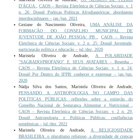
D'ÁGUA
,
CAOS – Revista Eletrônica de Ciências Sociais: v. 1
n. 26: Dossiê Poéticas Políticas Afrodiaspóricas: abordagens
interdisciplinares – jan./jun. 2021
Geziane do Nascimento Oliveira,
UMA ANÁLISE DA
FORMAÇÃO DO CONSELHO MUNICIPAL DE
JUVENTUDE DE JOÃO PESSOA/ PB
,
CAOS – Revista
Eletrônica de Ciências Sociais: v. 2 n. 25: Dossiê Juventude,
participação política e educação – jul./dez. 2020
Maristela Oliveira de Andrade,
A POLARIDADE
“SAGRADO/PROFANO” E SEUS AVATARES - Resenha
,
CAOS – Revista Eletrônica de Ciências Sociais: v. 1 n. 24:
Dossiê Por Dentro do IFPB: conhecer e expressar – jan./jun.
2020
Nádja Silva dos Santos, Maristela Oliveira de Andrade,
PENSANDO A ANTROPOLOGIA NO CAMPO DAS
POLÍTICAS PÚBLICAS: reflexões sobre a extinção do
Conselho Nacional de Segurança Alimentar e Nutricional
,
CAOS – Revista Eletrônica de Ciências Sociais: v. 2 n. 29:
Dossiê Antropologia e Políticas Públicas: confluências
epistêmicas – jul./dez. 2022
Maristela Oliveira de Andrade,
A RELIGIOSIDADE
BRASILEIRA: o pluralismo religioso, a diversidade de crenças