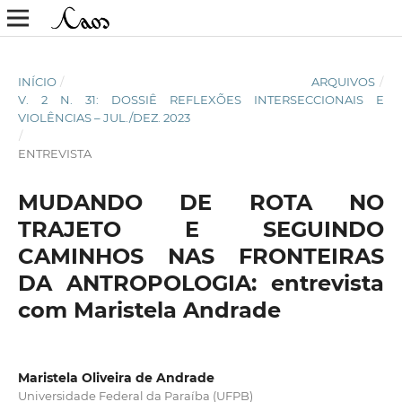
INÍCIO
/
ARQUIVOS
/
V. 2 N. 31: DOSSIÊ REFLEXÕES INTERSECCIONAIS E
VIOLÊNCIAS – JUL./DEZ. 2023
/
ENTREVISTA
MUDANDO DE ROTA NO
TRAJETO E SEGUINDO
CAMINHOS NAS FRONTEIRAS
DA ANTROPOLOGIA: entrevista
com Maristela Andrade
Maristela Oliveira de Andrade
Universidade Federal da Paraíba (UFPB)