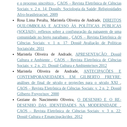
e o processo sincrético
,
CAOS – Revista Eletrônica de Ciências
Sociais: v. 2 n. 14: Dossiês: Sociologia da Saúde; Religiosidades
Afro-brasileiras/set. 2009
Rosa Lima Peralta, Maristela Oliveira de Andrade,
DIREITOS
QUILOMBOLAS E ACESSO ÀS POLÍTICAS PÚBLICAS
(SOCIAIS): reflexos sobre a configuração da paisagem de uma
comunidade no brejo paraibano
,
CAOS – Revista Eletrônica de
Ciências Sociais: v. 1 n. 17: Dossiê Avaliação de Políticas
Sociais/abr. 2011
Maristela Oliveira de Andrade,
APRESENTAÇÃO: Dossiê
Cultura e Ambiente
,
CAOS – Revista Eletrônica de Ciências
Sociais: v. 2 n. 21: Dossiê Cultura e Ambiente/nov.2012
Maristela Oliveira de Andrade,
ANTECIPAÇÕES E
CONTEMPORANEIDADES EM GILBERTO FREYRE:
análises de final de século e projeções para o século XXI
,
CAOS – Revista Eletrônica de Ciências Sociais: v. 2 n. 2: Dossiê
Gilberto Freyre/nov. 2000
Geziane do Nascimento Oliveira,
O DESENHO E O RE-
DESENHO DAS IDENTIDADES NA MODERNIDADE
,
CAOS – Revista Eletrônica de Ciências Sociais: v. 3 n. 22:
Dossiê Cultura e Emancipação/dez. 2012