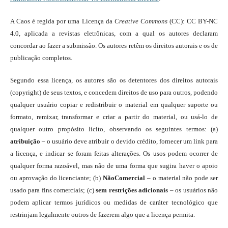
A Caos é regida por uma Licença da
Creative Commons
(CC): CC BY-NC
4.0, aplicada a revistas eletrônicas, com a qual os autores declaram
concordar ao fazer a submissão. Os autores retêm os direitos autorais e os de
publicação completos.
Segundo essa licença, os autores são os detentores dos direitos autorais
(copyright) de seus textos, e concedem direitos de uso para outros, podendo
qualquer usuário copiar e redistribuir o material em qualquer suporte ou
formato, remixar, transformar e criar a partir do material, ou usá-lo de
qualquer outro propósito lícito, observando os seguintes termos: (a)
atribuição
– o usuário deve atribuir o devido crédito, fornecer um link para
a licença, e indicar se foram feitas alterações. Os usos podem ocorrer de
qualquer forma razoável, mas não de uma forma que sugira haver o apoio
ou aprovação do licenciante; (b)
NãoComercial
– o material não pode ser
usado para fins comerciais; (c)
sem restrições adicionais
– os usuários não
podem aplicar termos jurídicos ou medidas de caráter tecnológico que
restrinjam legalmente outros de fazerem algo que a licença permita.