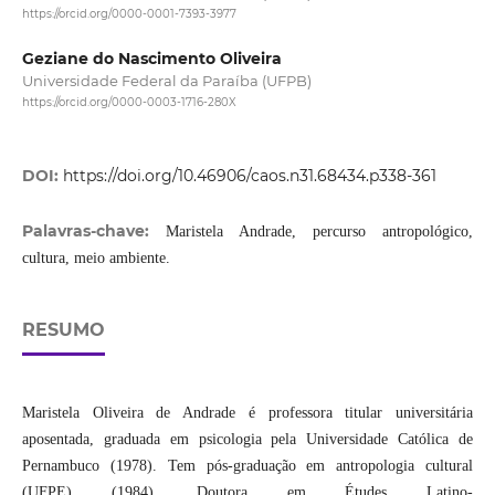
https://orcid.org/0000-0001-7393-3977
Geziane do Nascimento Oliveira
Universidade Federal da Paraíba (UFPB)
https://orcid.org/0000-0003-1716-280X
DOI:
https://doi.org/10.46906/caos.n31.68434.p338-361
Palavras-chave:
Maristela Andrade, percurso antropológico,
cultura, meio ambiente.
RESUMO
Maristela Oliveira de Andrade é professora titular universitária
aposentada, graduada em psicologia pela Universidade Católica de
Pernambuco (1978). Tem pós-graduação em antropologia cultural
(UFPE) (1984). Doutora em Études Latino-