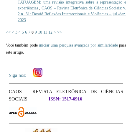
TATUAGEM: uma revisão integrativa sobre a representação e
experiências
,
CAOS – Revista Eletrônica de Ciências Sociais: v.
2 n. 31: Dossiê Reflexões Interseccionais e Violências – jul./dez.
2023
<<
<
3
4
5
6
7
8
9
10
11
12
>
>>
Você também pode
iniciar uma pesquisa avançada por similaridade
para
este artigo.
Siga-nos:
CAOS – REVISTA ELETRÔNICA DE CIÊNCIAS
SOCIAIS
ISSN: 1517-6916