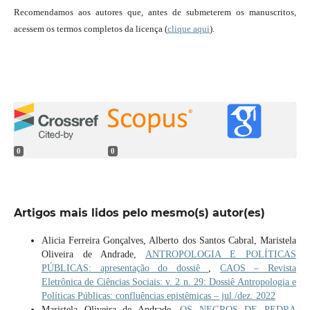
Recomendamos aos autores que, antes de submeterem os manuscritos,
acessem os termos completos da licença (
clique aqui
).
0
0
Artigos mais lidos pelo mesmo(s) autor(es)
Alicia Ferreira Gonçalves, Alberto dos Santos Cabral, Maristela
Oliveira de Andrade,
ANTROPOLOGIA E POLÍTICAS
PÚBLICAS: apresentação do dossiê
,
CAOS – Revista
Eletrônica de Ciências Sociais: v. 2 n. 29: Dossiê Antropologia e
Políticas Públicas: confluências epistêmicas – jul./dez. 2022
Maristela Oliveira de Andrade,
OS NEGROS DE PEDRA