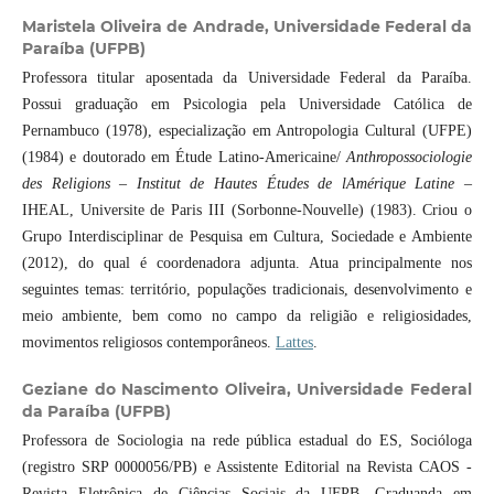
Maristela Oliveira de Andrade,
Universidade Federal da
Paraíba (UFPB)
Professora titular aposentada da Universidade Federal da Paraíba.
Possui graduação em Psicologia pela Universidade Católica de
Pernambuco (1978), especialização em Antropologia Cultural (UFPE)
(1984) e doutorado em Étude Latino-Americaine/
Anthropossociologie
des Religions – Institut de Hautes Études de lAmérique Latine
–
IHEAL, Universite de Paris III (Sorbonne-Nouvelle) (1983). Criou o
Grupo Interdisciplinar de Pesquisa em Cultura, Sociedade e Ambiente
(2012), do qual é coordenadora adjunta. Atua principalmente nos
seguintes temas: território, populações tradicionais, desenvolvimento e
meio ambiente, bem como no campo da religião e religiosidades,
movimentos religiosos contemporâneos.
Lattes
.
Geziane do Nascimento Oliveira,
Universidade Federal
da Paraíba (UFPB)
Professora de Sociologia na rede pública estadual do ES, Socióloga
(registro SRP 0000056/PB) e Assistente Editorial na Revista CAOS -
Revista Eletrônica de Ciências Sociais da UFPB. Graduanda em