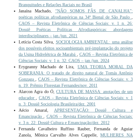
Branquitudes e Relações Raciais no Brasil
Janaína Machado,
“NÃO SOMOS FÃS DE CANALHA”:
poéticas políticas afrodiaspóricas na 34ª Bienal de São Paulo
,
CAOS – Revista Eletrônica de Ciências Sociais: v. 1 n. 26:
Dossiê Poéticas Políticas Afrodiaspóricas: abordagens
interdisciplinares – jan./jun. 2021
Letícia Costa Silva,
SOCIOLOGIA AMBIENTAL: uma análise
dos possíveis efeitos socioambientais pré-implantação do projeto
da Usina Hidrelétrica de Marabá
,
CAOS – Revista Eletrônica de
Ciências Sociais: v. 1 n. 32: CAOS – jan./jun. 2024
Erygeanny Machado de Lira,
UMA TEORIA MORAL DA
SOBERANIA: O tratado de direito natural de Tomás Antônio
Gonzaga
,
CAOS – Revista Eletrônica de Ciências Sociais: v. 3
n. 19: Prêmio Florestan Fernandes/nov. 2011
Alarcon Agra do Ó,
CULTURA DE MASSA: anotações de um
educador
,
CAOS – Revista Eletrônica de Ciências Sociais: v. 1
n. 3: Dossiê Sociologia Brasileira/dez. 2001
Aécio Amaral,
APRESENTAÇÃO: Dossiê Cultura e
Emancipação
,
CAOS – Revista Eletrônica de Ciências Sociais:
v. 3 n. 22: Dossiê Cultura e Emancipação/dez. 2012
Fernanda Cavalheiro Ruffino Rauber, Fernanda de Aguiar
Zanola, Mônica Carvalho Alves Cappelle,
MULHERES NA