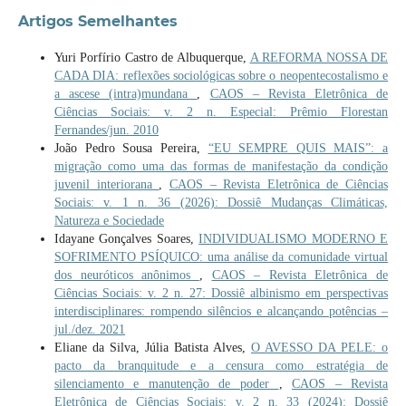
Artigos Semelhantes
Yuri Porfírio Castro de Albuquerque,
A REFORMA NOSSA DE
CADA DIA: reflexões sociológicas sobre o neopentecostalismo e
a ascese (intra)mundana
,
CAOS – Revista Eletrônica de
Ciências Sociais: v. 2 n. Especial: Prêmio Florestan
Fernandes/jun. 2010
João Pedro Sousa Pereira,
“EU SEMPRE QUIS MAIS”: a
migração como uma das formas de manifestação da condição
juvenil interiorana
,
CAOS – Revista Eletrônica de Ciências
Sociais: v. 1 n. 36 (2026): Dossiê Mudanças Climáticas,
Natureza e Sociedade
Idayane Gonçalves Soares,
INDIVIDUALISMO MODERNO E
SOFRIMENTO PSÍQUICO: uma análise da comunidade virtual
dos neuróticos anônimos
,
CAOS – Revista Eletrônica de
Ciências Sociais: v. 2 n. 27: Dossiê albinismo em perspectivas
interdisciplinares: rompendo silêncios e alcançando potências –
jul./dez. 2021
Eliane da Silva, Júlia Batista Alves,
O AVESSO DA PELE: o
pacto da branquitude e a censura como estratégia de
silenciamento e manutenção de poder
,
CAOS – Revista
Eletrônica de Ciências Sociais: v. 2 n. 33 (2024): Dossiê