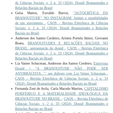
de Ciências Sociais: v. 2 n. 33 (2024): Dossiê Branquitudes e
Relações Raciais no Brasil
Geísa Mattos, Euvaldo Barros,
“AUTOCRÍTICA DA
BRANQUITUDE” NO INSTAGRAM: limites e possibilidades
de um movimento
,
CAOS – Revista Eletrônica de Ciências
Sociais: v. 2 n. 33 (2024): Dossiê Branquitudes e Relações
Raciais no Brasil
Anderson dos Santos Cordeiro, Aristeu Portela Júnior, Giovanni
Boaes,
BRANQUITUDES E RELAÇÕES RACIAIS NO
BRASIL: apresentação do dossiê
,
CAOS – Revista Eletrônica
de Ciências Sociais: v. 2 n. 33 (2024): Dossiê Branquitudes e
Relações Raciais no Brasil
Lia Vainer Schucman, Anderson dos Santos Cordeiro,
Entrevista
Dossiê | “A BRANQUITUDE NÃO PODE SER
ANTIRRACISTA...”: um diálogo com Lia Vainer Schucman
,
CAOS – Revista Eletrônica de Ciências Sociais: v. 2 n. 33
(2024): Dossiê Branquitudes e Relações Raciais no Brasil
Fernanda Zeni de Avila, Carla Macedo Martins,
CAPITALISMO
PERIFÉRICO E A MATERIALIDADE IDEOLÓGICA DA
BRANQUITUDE NO BRASIL
,
CAOS – Revista Eletrônica de
Ciências Sociais: v. 2 n. 33 (2024): Dossiê Branquitudes e
Relações Raciais no Brasil