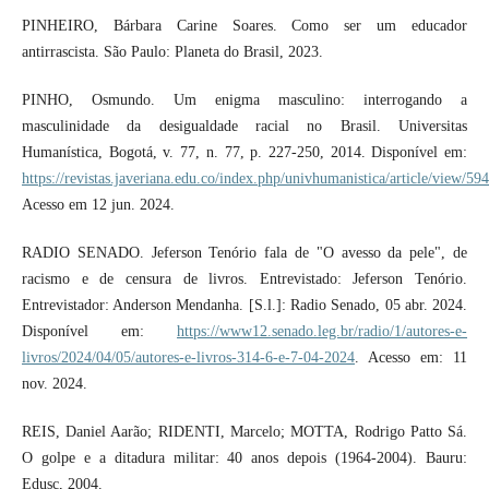
PINHEIRO, Bárbara Carine Soares. Como ser um educador
antirrascista. São Paulo: Planeta do Brasil, 2023.
PINHO, Osmundo. Um enigma masculino: interrogando a
masculinidade da desigualdade racial no Brasil. Universitas
Humanística, Bogotá, v. 77, n. 77, p. 227-250, 2014. Disponível em:
https://revistas.javeriana.edu.co/index.php/univhumanistica/article/view/59
Acesso em 12 jun. 2024.
RADIO SENADO. Jeferson Tenório fala de "O avesso da pele", de
racismo e de censura de livros. Entrevistado: Jeferson Tenório.
Entrevistador: Anderson Mendanha. [S.l.]: Radio Senado, 05 abr. 2024.
Disponível em:
https://www12.senado.leg.br/radio/1/autores-e-
livros/2024/04/05/autores-e-livros-314-6-e-7-04-2024
. Acesso em: 11
nov. 2024.
REIS, Daniel Aarão; RIDENTI, Marcelo; MOTTA, Rodrigo Patto Sá.
O golpe e a ditadura militar: 40 anos depois (1964-2004). Bauru:
Edusc, 2004.