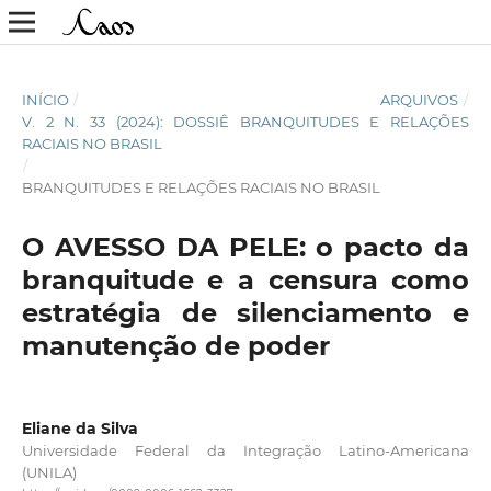
INÍCIO
/
ARQUIVOS
/
V. 2 N. 33 (2024): DOSSIÊ BRANQUITUDES E RELAÇÕES
RACIAIS NO BRASIL
/
BRANQUITUDES E RELAÇÕES RACIAIS NO BRASIL
O AVESSO DA PELE: o pacto da
branquitude e a censura como
estratégia de silenciamento e
manutenção de poder
Eliane da Silva
Universidade Federal da Integração Latino-Americana
(UNILA)