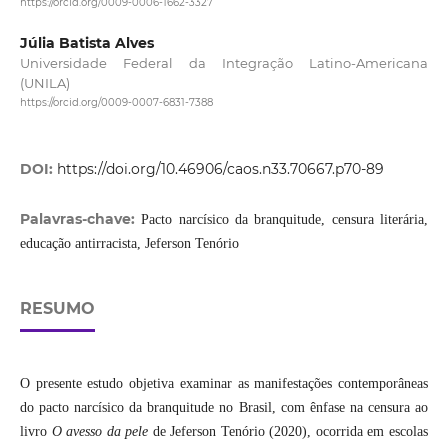
https://orcid.org/0009-0006-1662-3327
Júlia Batista Alves
Universidade Federal da Integração Latino-Americana
(UNILA)
https://orcid.org/0009-0007-6831-7388
DOI:
https://doi.org/10.46906/caos.n33.70667.p70-89
Palavras-chave:
Pacto narcísico da branquitude, censura literária,
educação antirracista, Jeferson Tenório
RESUMO
O presente estudo objetiva examinar as manifestações contemporâneas
do pacto narcísico da branquitude no Brasil, com ênfase na censura ao
livro
O avesso da pele
de Jeferson Tenório (2020), ocorrida em escolas