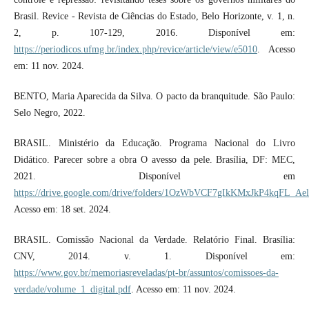
Brasil. Revice - Revista de Ciências do Estado, Belo Horizonte, v. 1, n.
2, p. 107-129, 2016. Disponível em:
https://periodicos.ufmg.br/index.php/revice/article/view/e5010
. Acesso
em: 11 nov. 2024.
BENTO, Maria Aparecida da Silva. O pacto da branquitude. São Paulo:
Selo Negro, 2022.
BRASIL. Ministério da Educação. Programa Nacional do Livro
Didático. Parecer sobre a obra O avesso da pele. Brasília, DF: MEC,
2021. Disponível em
https://drive.google.com/drive/folders/1OzWbVCF7gIkKMxJkP4kqFL_Ae
Acesso em: 18 set. 2024.
BRASIL. Comissão Nacional da Verdade. Relatório Final. Brasília:
CNV, 2014. v. 1. Disponível em:
https://www.gov.br/memoriasreveladas/pt-br/assuntos/comissoes-da-
verdade/volume_1_digital.pdf
. Acesso em: 11 nov. 2024.