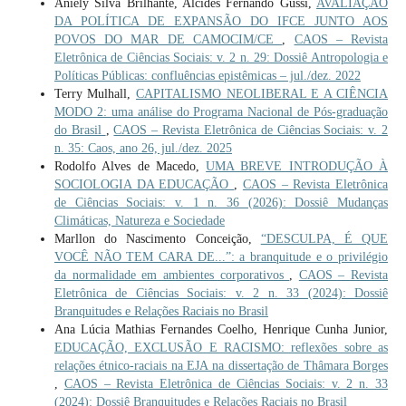
Aniely Silva Brilhante, Alcides Fernando Gussi,
AVALIAÇÃO
DA POLÍTICA DE EXPANSÃO DO IFCE JUNTO AOS
POVOS DO MAR DE CAMOCIM/CE
,
CAOS – Revista
Eletrônica de Ciências Sociais: v. 2 n. 29: Dossiê Antropologia e
Políticas Públicas: confluências epistêmicas – jul./dez. 2022
Terry Mulhall,
CAPITALISMO NEOLIBERAL E A CIÊNCIA
MODO 2: uma análise do Programa Nacional de Pós-graduação
do Brasil
,
CAOS – Revista Eletrônica de Ciências Sociais: v. 2
n. 35: Caos, ano 26, jul./dez. 2025
Rodolfo Alves de Macedo,
UMA BREVE INTRODUÇÃO À
SOCIOLOGIA DA EDUCAÇÃO
,
CAOS – Revista Eletrônica
de Ciências Sociais: v. 1 n. 36 (2026): Dossiê Mudanças
Climáticas, Natureza e Sociedade
Marllon do Nascimento Conceição,
“DESCULPA, É QUE
VOCÊ NÃO TEM CARA DE...”: a branquitude e o privilégio
da normalidade em ambientes corporativos
,
CAOS – Revista
Eletrônica de Ciências Sociais: v. 2 n. 33 (2024): Dossiê
Branquitudes e Relações Raciais no Brasil
Ana Lúcia Mathias Fernandes Coelho, Henrique Cunha Junior,
EDUCAÇÃO, EXCLUSÃO E RACISMO: reflexões sobre as
relações étnico-raciais na EJA na dissertação de Thâmara Borges
,
CAOS – Revista Eletrônica de Ciências Sociais: v. 2 n. 33
(2024): Dossiê Branquitudes e Relações Raciais no Brasil