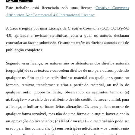
Este trabalho está licenciado sob uma licença
Creative Commons
Attribution-NonCommercial 4.0 International License
.
A Caos é regida por uma Licença da
Creative Commons
(CC): CC BY-NC
4.0, aplicada a revistas eletrônicas, com a qual os autores declaram
concordar ao fazer a submissão. Os autores retêm os direitos autorais e os de
publicação completos.
Segundo essa licença, os autores são os detentores dos direitos autorais
(copyright) de seus textos, e concedem direitos de uso para outros, podendo
qualquer usuário copiar e redistribuir o material em qualquer suporte ou
formato, remixar, transformar e criar a partir do material, ou usá-lo de
qualquer outro propósito lícito, observando os seguintes termos: (a)
atribuição
– o usuário deve atribuir o devido crédito, fornecer um link para
a licença, e indicar se foram feitas alterações. Os usos podem ocorrer de
qualquer forma razoável, mas não de uma forma que sugira haver o apoio
ou aprovação do licenciante; (b)
NãoComercial
– o material não pode ser
usado para fins comerciais; (c)
sem restrições adicionais
– os usuários não