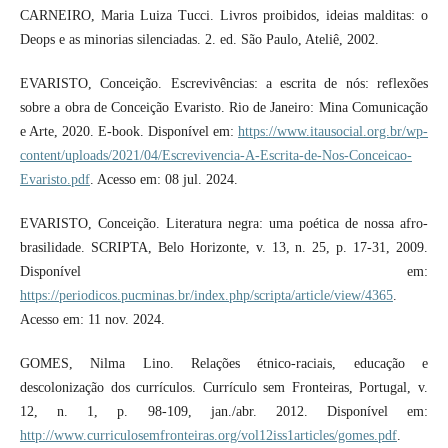
CARNEIRO, Maria Luiza Tucci. Livros proibidos, ideias malditas: o
Deops e as minorias silenciadas. 2. ed. São Paulo, Ateliê, 2002.
EVARISTO, Conceição. Escrevivências: a escrita de nós: reflexões
sobre a obra de Conceição Evaristo. Rio de Janeiro: Mina Comunicação
e Arte, 2020. E-book. Disponível em:
https://www.itausocial.org.br/wp-
content/uploads/2021/04/Escrevivencia-A-Escrita-de-Nos-Conceicao-
Evaristo.pdf
. Acesso em: 08 jul. 2024.
EVARISTO, Conceição. Literatura negra: uma poética de nossa afro-
brasilidade. SCRIPTA, Belo Horizonte, v. 13, n. 25, p. 17-31, 2009.
Disponível em:
https://periodicos.pucminas.br/index.php/scripta/article/view/4365
.
Acesso em: 11 nov. 2024.
GOMES, Nilma Lino. Relações étnico-raciais, educação e
descolonização dos currículos. Currículo sem Fronteiras, Portugal, v.
12, n. 1, p. 98-109, jan./abr. 2012. Disponível em:
http://www.curriculosemfronteiras.org/vol12iss1articles/gomes.pdf
.