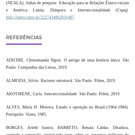
(NEALA), linhas de pesquisa: Educação para as Relações Étnico-raciais
e América Latina: Diáspora e Interseccionalidade (Cnpq).
http://lattes.cnpq.br/3227434862031487
.
REFERÊNCIAS
ADICHIE, Chimamanda Ngozi. O perigo de uma história única. São
Paulo: Companhia das Letras, 2019.
ALMEIDA, Silvio. Racismo estrutural. São Paulo: Pólen, 2019.
AKOTIRENE, Carla. Interseccionalidade. São Paulo: Pólen, 2019.
ALVES, Maria H. Moreira. Estado e oposição no Brasil (1964-1984).
Petrópolis: Vozes, 1985.
BORGES, Arleth Santos; BARRETO, Renata Caldas. Ditadura,
controle e repressão: revisitando teses sobre os governos militares do