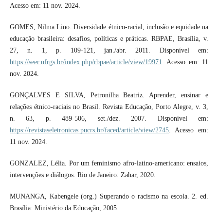
Acesso em: 11 nov. 2024.
GOMES, Nilma Lino. Diversidade étnico-racial, inclusão e equidade na
educação brasileira: desafios, políticas e práticas. RBPAE, Brasília, v.
27, n. 1, p. 109-121, jan./abr. 2011. Disponível em:
https://seer.ufrgs.br/index.php/rbpae/article/view/19971
. Acesso em: 11
nov. 2024.
GONÇALVES E SILVA, Petronilha Beatriz. Aprender, ensinar e
relações étnico-raciais no Brasil. Revista Educação, Porto Alegre, v. 3,
n. 63, p. 489-506, set./dez. 2007. Disponível em:
https://revistaseletronicas.pucrs.br/faced/article/view/2745
. Acesso em:
11 nov. 2024.
GONZALEZ, Lélia. Por um feminismo afro-latino-americano: ensaios,
intervenções e diálogos. Rio de Janeiro: Zahar, 2020.
MUNANGA, Kabengele (org.) Superando o racismo na escola. 2. ed.
Brasília: Ministério da Educação, 2005.