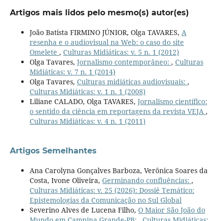
Artigos mais lidos pelo mesmo(s) autor(es)
João Batista FIRMINO JÚNIOR, Olga TAVARES,
A
resenha e o audiovisual na Web: o caso do site
Omelete
,
Culturas Midiáticas: v. 5 n. 1 (2012)
Olga Tavares,
Jornalismo contemporâneo:
,
Culturas
Midiáticas: v. 7 n. 1 (2014)
Olga Tavares,
Culturas midiáticas audiovisuais:
,
Culturas Midiáticas: v. 1 n. 1 (2008)
Liliane CALADO, Olga TAVARES,
Jornalismo científico:
o sentido da ciência em reportagens da revista VEJA
,
Culturas Midiáticas: v. 4 n. 1 (2011)
Artigos Semelhantes
Ana Carolyna Gonçalves Barboza, Verônica Soares da
Costa, Ivone Oliveira,
Germinando confluências:
,
Culturas Midiáticas: v. 25 (2026): Dossiê Temático:
Epistemologias da Comunicação no Sul Global
Severino Alves de Lucena Filho,
O Maior São João do
Mundo em Campina Grande-PB:
,
Culturas Midiáticas: