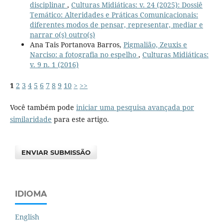
disciplinar
,
Culturas Midiáticas: v. 24 (2025): Dossiê
Temático: Alteridades e Práticas Comunicacionais:
diferentes modos de pensar, representar, mediar e
narrar o(s) outro(s)
Ana Tais Portanova Barros,
Pigmalião, Zeuxis e
Narciso: a fotografia no espelho
,
Culturas Midiáticas:
v. 9 n. 1 (2016)
1
2
3
4
5
6
7
8
9
10
>
>>
Você também pode
iniciar uma pesquisa avançada por
similaridade
para este artigo.
ENVIAR SUBMISSÃO
IDIOMA
English