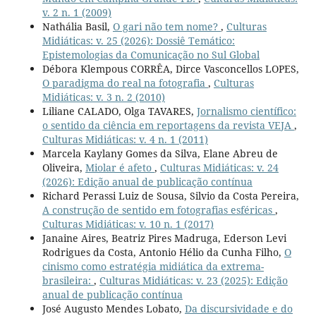
v. 2 n. 1 (2009)
Nathália Basil,
O gari não tem nome?
,
Culturas
Midiáticas: v. 25 (2026): Dossiê Temático:
Epistemologias da Comunicação no Sul Global
Débora Klempous CORRÊA, Dirce Vasconcellos LOPES,
O paradigma do real na fotografia
,
Culturas
Midiáticas: v. 3 n. 2 (2010)
Liliane CALADO, Olga TAVARES,
Jornalismo científico:
o sentido da ciência em reportagens da revista VEJA
,
Culturas Midiáticas: v. 4 n. 1 (2011)
Marcela Kaylany Gomes da Silva, Elane Abreu de
Oliveira,
Miolar é afeto
,
Culturas Midiáticas: v. 24
(2026): Edição anual de publicação contínua
Richard Perassi Luiz de Sousa, Silvio da Costa Pereira,
A construção de sentido em fotografias esféricas
,
Culturas Midiáticas: v. 10 n. 1 (2017)
Janaine Aires, Beatriz Pires Madruga, Ederson Levi
Rodrigues da Costa, Antonio Hélio da Cunha Filho,
O
cinismo como estratégia midiática da extrema-
brasileira:
,
Culturas Midiáticas: v. 23 (2025): Edição
anual de publicação contínua
José Augusto Mendes Lobato,
Da discursividade e do