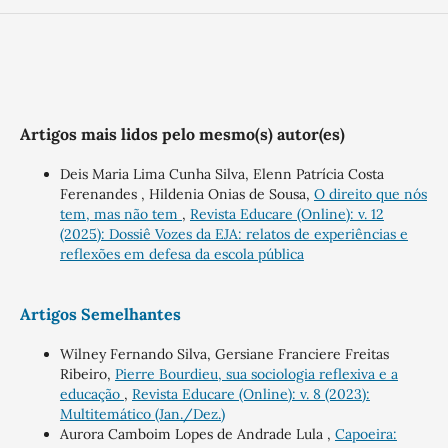
Artigos mais lidos pelo mesmo(s) autor(es)
Deis Maria Lima Cunha Silva, Elenn Patrícia Costa
Ferenandes , Hildenia Onias de Sousa,
O direito que nós
tem, mas não tem
,
Revista Educare (Online): v. 12
(2025): Dossiê Vozes da EJA: relatos de experiências e
reflexões em defesa da escola pública
Artigos Semelhantes
Wilney Fernando Silva, Gersiane Franciere Freitas
Ribeiro,
Pierre Bourdieu, sua sociologia reflexiva e a
educação
,
Revista Educare (Online): v. 8 (2023):
Multitemático (Jan./Dez.)
Aurora Camboim Lopes de Andrade Lula ,
Capoeira: