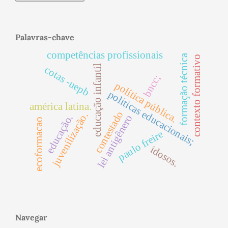
Palavras-chave
competências profissionais
formação técnica
contexto formativo
educação infantil
cotas -uepb
bncc;
política pública.
políticas educacionais;
américa latina.
contestado
juvenilização.
lei antigênero
educação.
ecoformacao
paulo freire
idosos.
Navegar