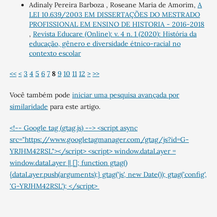
Adinaly Pereira Barboza , Roseane Maria de Amorim,
A
LEI 10.639/2003 EM DISSERTAÇÕES DO MESTRADO
PROFISSIONAL EM ENSINO DE HISTORIA - 2016-2018
,
Revista Educare (Online): v. 4 n. 1 (2020): História da
educação, gênero e diversidade étnico-racial no
contexto escolar
<<
<
3
4
5
6
7
8
9
10
11
12
>
>>
Você também pode
iniciar uma pesquisa avançada por
similaridade
para este artigo.
<!-- Google tag (gtag.js) --> <script async
src="https://www.googletagmanager.com/gtag/js?id=G-
YRJHM42RSL"></script> <script> window.dataLayer =
window.dataLayer || []; function gtag()
{dataLayer.push(arguments);} gtag('js', new Date()); gtag('config',
'G-YRJHM42RSL'); </script>