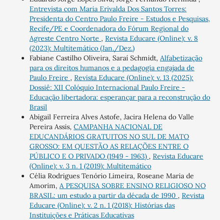
Entrevista com Maria Erivalda Dos Santos Torres:
Presidenta do Centro Paulo Freire - Estudos e Pesquisas,
Recife/PE e Coordenadora do Fórum Regional do
Agreste Centro Norte
,
Revista Educare (Online): v. 8
(2023): Multitemático (Jan./Dez.)
Fabiane Castilho Oliveira, Saraí Schmidt,
Alfabetização
para os direitos humanos e a pedagogia engajada de
Paulo Freire
,
Revista Educare (Online): v. 13 (2025):
Dossiê: XII Colóquio Internacional Paulo Freire -
Educação libertadora: esperançar para a reconstrução do
Brasil
Abigail Ferreira Alves Astofe, Jacira Helena do Valle
Pereira Assis,
CAMPANHA NACIONAL DE
EDUCANDÁRIOS GRATUITOS NO SUL DE MATO
GROSSO: EM QUESTÃO AS RELAÇÕES ENTRE O
PÚBLICO E O PRIVADO (1949 - 1963)
,
Revista Educare
(Online): v. 3 n. 1 (2019): Multitemático
Célia Rodrigues Tenório Limeira, Roseane Maria de
Amorim,
A PESQUISA SOBRE ENSINO RELIGIOSO NO
BRASIL: um estudo a partir da década de 1990
,
Revista
Educare (Online): v. 2 n. 1 (2018): Histórias das
Instituições e Práticas Educativas