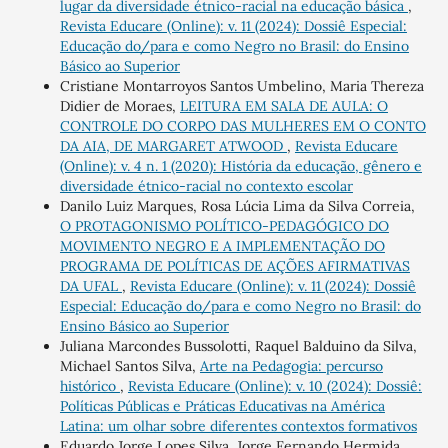
lugar da diversidade étnico-racial na educação básica
,
Revista Educare (Online): v. 11 (2024): Dossiê Especial:
Educação do/para e como Negro no Brasil: do Ensino
Básico ao Superior
Cristiane Montarroyos Santos Umbelino, Maria Thereza
Didier de Moraes,
LEITURA EM SALA DE AULA: O
CONTROLE DO CORPO DAS MULHERES EM O CONTO
DA AIA, DE MARGARET ATWOOD
,
Revista Educare
(Online): v. 4 n. 1 (2020): História da educação, gênero e
diversidade étnico-racial no contexto escolar
Danilo Luiz Marques, Rosa Lúcia Lima da Silva Correia,
O PROTAGONISMO POLÍTICO-PEDAGÓGICO DO
MOVIMENTO NEGRO E A IMPLEMENTAÇÃO DO
PROGRAMA DE POLÍTICAS DE AÇÕES AFIRMATIVAS
DA UFAL
,
Revista Educare (Online): v. 11 (2024): Dossiê
Especial: Educação do/para e como Negro no Brasil: do
Ensino Básico ao Superior
Juliana Marcondes Bussolotti, Raquel Balduino da Silva,
Michael Santos Silva,
Arte na Pedagogia: percurso
histórico
,
Revista Educare (Online): v. 10 (2024): Dossiê:
Políticas Públicas e Práticas Educativas na América
Latina: um olhar sobre diferentes contextos formativos
Eduardo Jorge Lopes Silva, Jorge Fernando Hermida ,