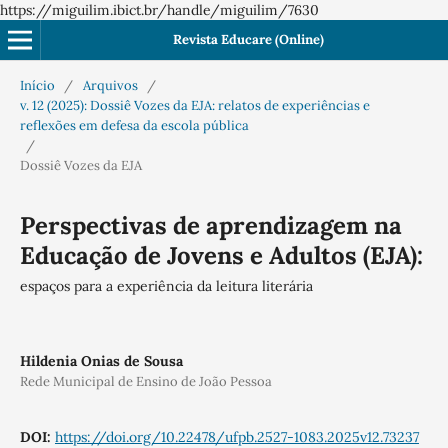
https://miguilim.ibict.br/handle/miguilim/7630
Revista Educare (Online)
Início
/
Arquivos
/
v. 12 (2025): Dossiê Vozes da EJA: relatos de experiências e
reflexões em defesa da escola pública
/
Dossiê Vozes da EJA
Perspectivas de aprendizagem na
Educação de Jovens e Adultos (EJA):
espaços para a experiência da leitura literária
Hildenia Onias de Sousa
Rede Municipal de Ensino de João Pessoa
DOI:
https://doi.org/10.22478/ufpb.2527-1083.2025v12.73237