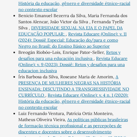
História da educação, gênero e diversidade étnico-racial
no contexto escolar
Benicio Emanuel Bezerra da Silva, Maria Fernanda dos
Santos Alencar, João Victor da Silva , Fernanda Tyelle
Silva ,
DIVERSIDADE SEXUAL NA EJA E O PAPEL DA
EDUCAÇÃO POPULAR:
,
Revista Educare (Online): v. 11
(2024): Dossiê Especial: Educação do/para e como
Negro no Brasil: do Ensino Básico ao Superior
Breogán Riobóo-Lois, Enrique Pator-Seller,
Retos y
desafíos para una educación inclusiva
,
Revista Educare
(Online): v. 9 (2023): Dossiê: Retos y desafíos para una
educacion inclusiva
Íris Barbosa da Silva, Roseane Maria de Amorim,
A
PRESENÇA DE MULHERES NEGRAS NA HISTÓRIA
ENSINADA: DISCUTINDO A TRANSGRESSIVIDADE NO
CURRÍCULO
,
Revista Educare (Online): v. 4 n. 1 (2020):
História da educação, gênero e diversidade étnico-racial
no contexto escolar
Luiz Fernando Ventura, Patrícia Ortiz Monteiro,
Matheus Oliveira Vieira,
As políticas públicas brasileiras
de formação técnica profissional e as percepções de
discentes e docentes sobre o desenvolvimento