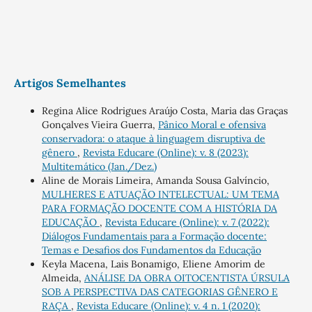
Artigos Semelhantes
Regina Alice Rodrigues Araújo Costa, Maria das Graças
Gonçalves Vieira Guerra,
Pânico Moral e ofensiva
conservadora: o ataque à linguagem disruptiva de
gênero
,
Revista Educare (Online): v. 8 (2023):
Multitemático (Jan./Dez.)
Aline de Morais Limeira, Amanda Sousa Galvíncio,
MULHERES E ATUAÇÃO INTELECTUAL: UM TEMA
PARA FORMAÇÃO DOCENTE COM A HISTÓRIA DA
EDUCAÇÃO
,
Revista Educare (Online): v. 7 (2022):
Diálogos Fundamentais para a Formação docente:
Temas e Desafios dos Fundamentos da Educação
Keyla Macena, Lais Bonamigo, Eliene Amorim de
Almeida,
ANÁLISE DA OBRA OITOCENTISTA ÚRSULA
SOB A PERSPECTIVA DAS CATEGORIAS GÊNERO E
RAÇA
,
Revista Educare (Online): v. 4 n. 1 (2020):