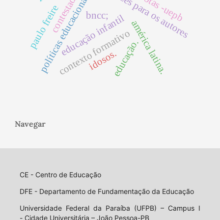
diretrizes para os autores
políticas educacionais;
contestado
cotas -uepb
paulo freire
bncc;
educação infantil
américa latina.
contexto formativo
educação.
idosos.
Navegar
CE - Centro de Educação
DFE - Departamento de Fundamentação da Educação
Universidade Federal da Paraíba (UFPB) – Campus I
- Cidade Universitária – João Pessoa-PB