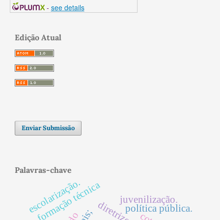
-
see details
Edição Atual
Enviar Submissão
Palavras-chave
escolarização.
formação técnica
juvenilização.
política pública.