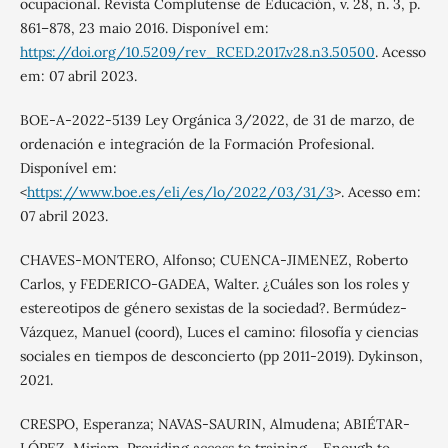
ocupacional. Revista Complutense de Educación, v. 28, n. 3, p.
861–878, 23 maio 2016. Disponível em:
https://doi.org/10.5209/rev_RCED.2017.v28.n3.50500
. Acesso
em: 07 abril 2023.
BOE-A-2022-5139 Ley Orgánica 3/2022, de 31 de marzo, de
ordenación e integración de la Formación Profesional.
Disponível em:
<
https://www.boe.es/eli/es/lo/2022/03/31/3
>. Acesso em:
07 abril 2023.
CHAVES-MONTERO, Alfonso; CUENCA-JIMENEZ, Roberto
Carlos, y FEDERICO-GADEA, Walter. ¿Cuáles son los roles y
estereotipos de género sexistas de la sociedad?. Bermúdez-
Vázquez, Manuel (coord), Luces el camino: filosofía y ciencias
sociales en tiempos de desconcierto (pp 2011-2019). Dykinson,
2021.
CRESPO, Esperanza; NAVAS-SAURIN, Almudena; ABIÉTAR-