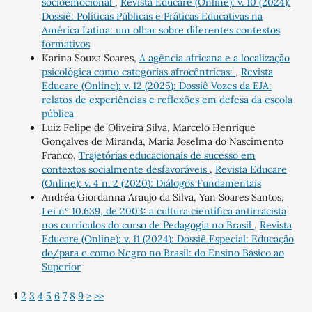
socioemocional
,
Revista Educare (Online): v. 10 (2024):
Dossiê: Políticas Públicas e Práticas Educativas na
América Latina: um olhar sobre diferentes contextos
formativos
Karina Souza Soares,
A agência africana e a localização
psicológica como categorias afrocêntricas:
,
Revista
Educare (Online): v. 12 (2025): Dossiê Vozes da EJA:
relatos de experiências e reflexões em defesa da escola
pública
Luiz Felipe de Oliveira Silva, Marcelo Henrique
Gonçalves de Miranda, Maria Joselma do Nascimento
Franco,
Trajetórias educacionais de sucesso em
contextos socialmente desfavoráveis
,
Revista Educare
(Online): v. 4 n. 2 (2020): Diálogos Fundamentais
Andréa Giordanna Araujo da Silva, Yan Soares Santos,
Lei nº 10.639, de 2003: a cultura científica antirracista
nos currículos do curso de Pedagogia no Brasil
,
Revista
Educare (Online): v. 11 (2024): Dossiê Especial: Educação
do/para e como Negro no Brasil: do Ensino Básico ao
Superior
1
2
3
4
5
6
7
8
9
>
>>