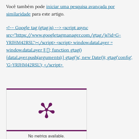
Você também pode
iniciar uma pesquisa avançada por
similaridade
para este artigo.
<!-- Google tag (gtag.js) --> <script async
src="https://www.googletagmanager.com/gtag/js?id=G-
YRJHM42RSL"></script> <script> window.dataLayer =
window.dataLayer || []; function gtag()
{dataLayer.push(arguments);} gtag('js', new Date()); gtag('config',
'G-YRJHM42RSL'); </script>
No metrics available.