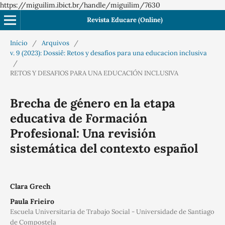
https://miguilim.ibict.br/handle/miguilim/7630
Revista Educare (Online)
Início
/
Arquivos
/
v. 9 (2023): Dossiê: Retos y desafíos para una educacion inclusiva
/
RETOS Y DESAFIOS PARA UNA EDUCACIÓN INCLUSIVA
Brecha de género en la etapa
educativa de Formación
Profesional: Una revisión
sistemática del contexto español
Clara Grech
Paula Frieiro
Escuela Universitaria de Trabajo Social - Universidade de Santiago
de Compostela