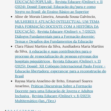
EDUCAÇÃO POPULAR:
,
Revista Educare (Online): v. 11
(2024): Dossiê Especial: Educação do/para e como
Negro no Brasil: do Ensino Básico ao Superior
Aline de Morais Limeira, Amanda Sousa Galvíncio,
MULHERES E ATUAÇÃO INTELECTUAL: UM TEMA
PARA FORMAÇÃO DOCENTE COM A HISTÓRIA DA
EDUCAÇÃO
,
Revista Educare (Online): v. 7 (2022):
Diálogos Fundamentais para a Formação docente:
Temas e Desafios dos Fundamentos da Educação
Clara Fláuxi Martins da Silva, Auxiliadora Maria Martins
da Silva,
A educação e suas contribuições para o
processo de ressocialização de pessoas egressas dos
hospitais psiquiátricos
,
Revista Educare (Online): v. 13
(2025): Dossiê: XII Colóquio Internacional Paulo Freire -
Educação libertadora: esperançar para a reconstrução do
Brasil
Rayssa Maria Anselmo de Brito, Emanuel Soares
Anselmo,
Práticas Discursivas Sobre a Formação
Docente para uma Educação de Jovens e Adultos
Inclusiva
,
Revista Educare (Online): v. 8 (2023):
Multitemático (Jan./Dez.)