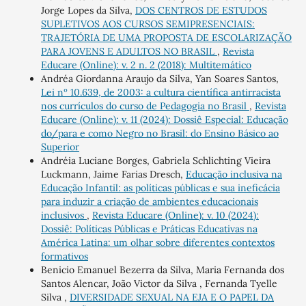
Jorge Lopes da Silva,
DOS CENTROS DE ESTUDOS
SUPLETIVOS AOS CURSOS SEMIPRESENCIAIS:
TRAJETÓRIA DE UMA PROPOSTA DE ESCOLARIZAÇÃO
PARA JOVENS E ADULTOS NO BRASIL
,
Revista
Educare (Online): v. 2 n. 2 (2018): Multitemático
Andréa Giordanna Araujo da Silva, Yan Soares Santos,
Lei nº 10.639, de 2003: a cultura científica antirracista
nos currículos do curso de Pedagogia no Brasil
,
Revista
Educare (Online): v. 11 (2024): Dossiê Especial: Educação
do/para e como Negro no Brasil: do Ensino Básico ao
Superior
Andréia Luciane Borges, Gabriela Schlichting Vieira
Luckmann, Jaime Farias Dresch,
Educação inclusiva na
Educação Infantil: as políticas públicas e sua ineficácia
para induzir a criação de ambientes educacionais
inclusivos
,
Revista Educare (Online): v. 10 (2024):
Dossiê: Políticas Públicas e Práticas Educativas na
América Latina: um olhar sobre diferentes contextos
formativos
Benicio Emanuel Bezerra da Silva, Maria Fernanda dos
Santos Alencar, João Victor da Silva , Fernanda Tyelle
Silva ,
DIVERSIDADE SEXUAL NA EJA E O PAPEL DA