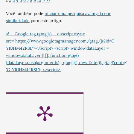
1
2
3
4
5
6
7
8
9
10
>
>>
Você também pode
iniciar uma pesquisa avançada por
similaridade
para este artigo.
<!-- Google tag (gtag.js) --> <script async
src="https://www.googletagmanager.com/gtag/js?id=G-
YRJHM42RSL"></script> <script> window.dataLayer =
window.dataLayer || []; function gtag()
{dataLayer.push(arguments);} gtag('js', new Date()); gtag('config',
'G-YRJHM42RSL'); </script>