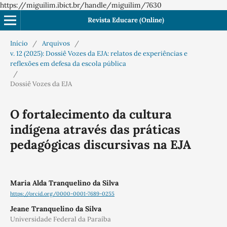
https://miguilim.ibict.br/handle/miguilim/7630
Revista Educare (Online)
Início
/
Arquivos
/
v. 12 (2025): Dossiê Vozes da EJA: relatos de experiências e
reflexões em defesa da escola pública
/
Dossiê Vozes da EJA
O fortalecimento da cultura
indígena através das práticas
pedagógicas discursivas na EJA
Maria Alda Tranquelino da Silva
https://orcid.org/0000-0001-7689-0255
Jeane Tranquelino da Silva
Universidade Federal da Paraíba