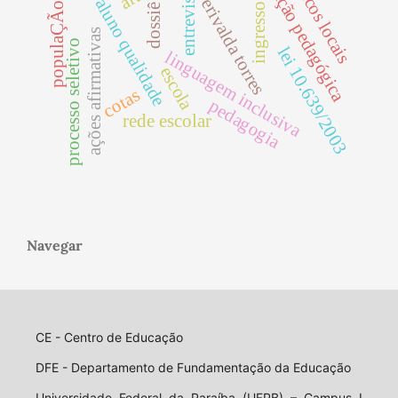
populaÇÃo negra
mediação pedagógica
custo aluno qualidade
políticos locais
entrevista.
erivalda torres
ingresso
dossiê
ações afirmativas
processo seletivo
lei 10.639/2003
linguagem inclusiva
escola
cotas
pedagogia
rede escolar
Navegar
CE - Centro de Educação
DFE - Departamento de Fundamentação da Educação
Universidade Federal da Paraíba (UFPB) – Campus I