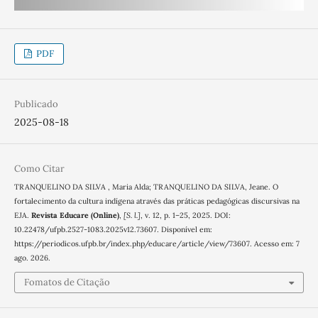
PDF
Publicado
2025-08-18
Como Citar
TRANQUELINO DA SILVA , Maria Alda; TRANQUELINO DA SILVA, Jeane. O
fortalecimento da cultura indígena através das práticas pedagógicas discursivas na
EJA.
Revista Educare (Online)
,
[S. l.]
, v. 12, p. 1–25, 2025. DOI:
10.22478/ufpb.2527-1083.2025v12.73607. Disponível em:
https://periodicos.ufpb.br/index.php/educare/article/view/73607. Acesso em: 7
ago. 2026.
Fomatos de Citação