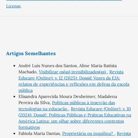
License
.
Artigos Semelhantes
André Luís Nunes dos Santos, Aline Maria Batista
Machado,
Visibilizar os(as) invisibilizados(as)
,
Revista
Educare (Online): v. 12 (2025): Dossiê Vozes da EJA:
relatos de experiências e reflexões em defesa da escola
pública
Elisandra Aparecida Moura Dexheimer, Madalena
Pereira da SIlva,
Políticas públicas à inserção das
tecnologias na educação
,
Revista Educare (Online): v. 10
(2024): Dossiê: Políticas Públicas e Práticas Educativas na
América Latina: um olhar sobre diferentes contextos
formativos
Fabíola Maria Dantas,
Proprietária ou inquilina?
,
Revista