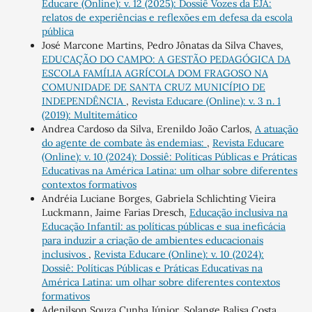
Educare (Online): v. 12 (2025): Dossiê Vozes da EJA:
relatos de experiências e reflexões em defesa da escola
pública
José Marcone Martins, Pedro Jônatas da Silva Chaves,
EDUCAÇÃO DO CAMPO: A GESTÃO PEDAGÓGICA DA
ESCOLA FAMÍLIA AGRÍCOLA DOM FRAGOSO NA
COMUNIDADE DE SANTA CRUZ MUNICÍPIO DE
INDEPENDÊNCIA
,
Revista Educare (Online): v. 3 n. 1
(2019): Multitemático
Andrea Cardoso da Silva, Erenildo João Carlos,
A atuação
do agente de combate às endemias:
,
Revista Educare
(Online): v. 10 (2024): Dossiê: Políticas Públicas e Práticas
Educativas na América Latina: um olhar sobre diferentes
contextos formativos
Andréia Luciane Borges, Gabriela Schlichting Vieira
Luckmann, Jaime Farias Dresch,
Educação inclusiva na
Educação Infantil: as políticas públicas e sua ineficácia
para induzir a criação de ambientes educacionais
inclusivos
,
Revista Educare (Online): v. 10 (2024):
Dossiê: Políticas Públicas e Práticas Educativas na
América Latina: um olhar sobre diferentes contextos
formativos
Adenilson Souza Cunha Júnior, Solange Balisa Costa,