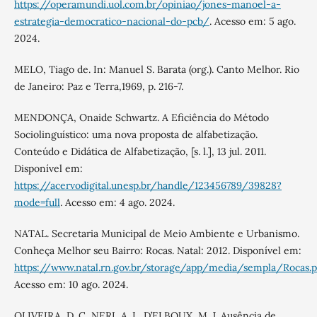
https://operamundi.uol.com.br/opiniao/jones-manoel-a-
estrategia-democratico-nacional-do-pcb/
. Acesso em: 5 ago.
2024.
MELO, Tiago de. In: Manuel S. Barata (org.). Canto Melhor. Rio
de Janeiro: Paz e Terra,1969, p. 216-7.
MENDONÇA, Onaide Schwartz. A Eficiência do Método
Sociolinguístico: uma nova proposta de alfabetização.
Conteúdo e Didática de Alfabetização, [s. l.], 13 jul. 2011.
Disponível em:
https://acervodigital.unesp.br/handle/123456789/39828?
mode=full
. Acesso em: 4 ago. 2024.
NATAL. Secretaria Municipal de Meio Ambiente e Urbanismo.
Conheça Melhor seu Bairro: Rocas. Natal: 2012. Disponível em:
https://www.natal.rn.gov.br/storage/app/media/sempla/Rocas.p
Acesso em: 10 ago. 2024.
OLIVEIRA, D. C, NERI, A. L, D’ELBOUX, M. J. Ausência de