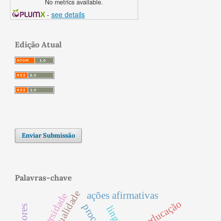
No metrics available.
-
see details
Edição Atual
Enviar Submissão
Palavras-chave
ações afirmativas
diversidade
arte educação