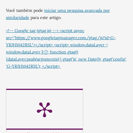
Você também pode
iniciar uma pesquisa avançada por
similaridade
para este artigo.
<!-- Google tag (gtag.js) --> <script async
src="https://www.googletagmanager.com/gtag/js?id=G-
YRJHM42RSL"></script> <script> window.dataLayer =
window.dataLayer || []; function gtag()
{dataLayer.push(arguments);} gtag('js', new Date()); gtag('config',
'G-YRJHM42RSL'); </script>