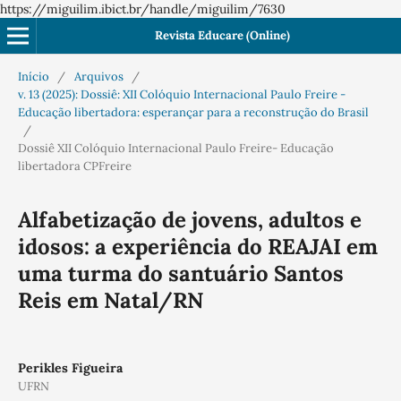
https://miguilim.ibict.br/handle/miguilim/7630
Revista Educare (Online)
Início
/
Arquivos
/
v. 13 (2025): Dossiê: XII Colóquio Internacional Paulo Freire -
Educação libertadora: esperançar para a reconstrução do Brasil
/
Dossiê XII Colóquio Internacional Paulo Freire- Educação
libertadora CPFreire
Alfabetização de jovens, adultos e
idosos: a experiência do REAJAI em
uma turma do santuário Santos
Reis em Natal/RN
Perikles Figueira
UFRN