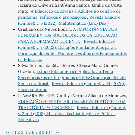
Jaciara de Oliveira Sant´´ Anna Santos, Janille da Costa
Pinto,
A Educação de Jovens e Adultos no cenário da
pandemia: reflexões e proposições
,
Revista Educare
(Online): v. 6 (2022): Multitemático (Jan./Dez.)
Cristiano das Neves Bodart,
A IMPORTÂNCIA DOS
FUNDAMENTOS SOCIOLÓGICOS DA EDUCAÇÃO
PARA A FORMAÇÃO DOCENTE
,
Revista Educare
(Online): v. 7 (2022): Diálogos Fundamentais para a
Formação docente: Temas e Desafios dos Fundamentos
da Educação
Silvia Adriana da Silva Soares, Cleusa Maria Gomes
Graebin,
Estudo Bibliométrico Aplicado ao Tema
Secretárias/os de Programas de Pós-Graduação Stricto
Sensu no Brasil
,
Revista Educare (Online): v. 14 (2026):
Fluxo contínuo
ITAMARA PETERS, Cinthya Vernizi Adachi de Menezes,
EDUCAÇÃO HOSPITALAR: UM BREVE HISTÓRICO DA
TRAJETÓRIA PARANAENSE
,
Revista Educare (Online):
v. 2 n. 1 (2018): Histórias das Instituições e Práticas
Educativas
<<
<
1
2
3
4
5
6
7
8
9
10
>
>>