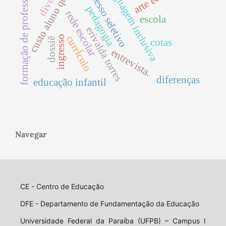
custo aluno qualidade
processo seletivo
formação de professores
linguagem inclusiva
pedagogia
rede escolar
escola
erivalda torres
currÍculo
ingresso
dossiê
cotas
entrevista.
diferenças
educação infantil
Navegar
CE - Centro de Educação
DFE - Departamento de Fundamentação da Educação
Universidade Federal da Paraíba (UFPB) – Campus I