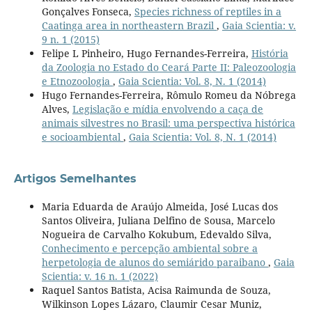
Gonçalves Fonseca,
Species richness of reptiles in a
Caatinga area in northeastern Brazil
,
Gaia Scientia: v.
9 n. 1 (2015)
Felipe L Pinheiro, Hugo Fernandes-Ferreira,
História
da Zoologia no Estado do Ceará Parte II: Paleozoologia
e Etnozoologia
,
Gaia Scientia: Vol. 8, N. 1 (2014)
Hugo Fernandes-Ferreira, Rômulo Romeu da Nóbrega
Alves,
Legislação e mídia envolvendo a caça de
animais silvestres no Brasil: uma perspectiva histórica
e socioambiental
,
Gaia Scientia: Vol. 8, N. 1 (2014)
Artigos Semelhantes
Maria Eduarda de Araújo Almeida, José Lucas dos
Santos Oliveira, Juliana Delfino de Sousa, Marcelo
Nogueira de Carvalho Kokubum, Edevaldo Silva,
Conhecimento e percepção ambiental sobre a
herpetologia de alunos do semiárido paraibano
,
Gaia
Scientia: v. 16 n. 1 (2022)
Raquel Santos Batista, Acisa Raimunda de Souza,
Wilkinson Lopes Lázaro, Claumir Cesar Muniz,