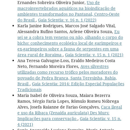
Ernandes Sobreira Oliveira Junior,
Uso de
macroinvertebrados aquáticos na bioindicação de
ambientes transformados no Pantanal, Centro-Oeste
do Brasil
,
Gaia Scientia: v. 16 n. 1 (2022)
Karla Janine Rodrigues, Marcos José Salgado Vital,
Alessandra Rufino Santos, Arlene Oliveira Souza,
Eu
sei se a cobra tem veneno ou não, olhando o corpo do
bicho: conhecimento ecológico local de garimpeiros e
ex-garimpeiros sobre a fauna de serpentes em uma
área rural de Roraima
,
Gaia Scientia: v. 15 n. 1 (2021)
Ana Teresa Galvagne-Loss, Eraldo Medeiros Costa
Neto, Fernando Moreira Flores,
Aves silvestres
utilizadas como recurso trófico pelos moradores do
povoado de Pedra Branca, Santa Teresinha, Bahia,
Brasil
,
Gaia Scientia: 2014: Edição Especial Populações
Tradicionais
Maria Isabel de Oliveira Souza, Maiara Bezerra
Ramos, Sérgio Faria Lopes, Rômulo Romeu Nóbrega
Alves, Josefa Raianne de Farias Gonçalves,
Caça ilegal
e uso da Ribaça (Zenaida auriculata) Des Murs:
Implicações para conservação
,
Gaia Scientia: v. 15 n.
4 (2021)