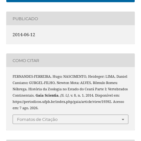
PUBLICADO
2014-06-12
COMO CITAR
FERNANDES-FERREIRA, Hugo; NASCIMENTO, Heideger; LIMA, Daniel
Cassiano; GURGEL-FILHO, Newton Mota; ALVES, Rômulo Romeu
Nóbrega. História da Zoologia no Estado do Ceará Parte I: Vertebrados
Continentais.
Gaia Scientia
,
[S. l.]
, v. 8, n. 1, 2014. Disponível em:
https://periodicos.ufpb.br/index.php/gaia/article/view/19392. Acesso
em: 7 ago. 2026.
Fomatos de Citação