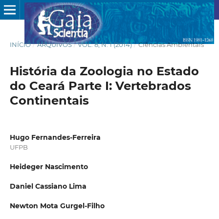
INÍCIO
/
ARQUIVOS
/
VOL. 8, N. 1 (2014)
/
Ciências Ambientais
História da Zoologia no Estado
do Ceará Parte I: Vertebrados
Continentais
Hugo Fernandes-Ferreira
UFPB
Heideger Nascimento
Daniel Cassiano Lima
Newton Mota Gurgel-Filho