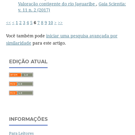
Valoração contigente do rio Jaguaribe
,
Gaia Scientia:
v. 11 n. 2 (2017)
<<
<
1
2
3
4
5
6
7
8
9
10
>
>>
Você também pode
iniciar uma pesquisa avançada por
similaridade
para este artigo.
EDIÇÃO ATUAL
INFORMAÇÕES
Para Leitores