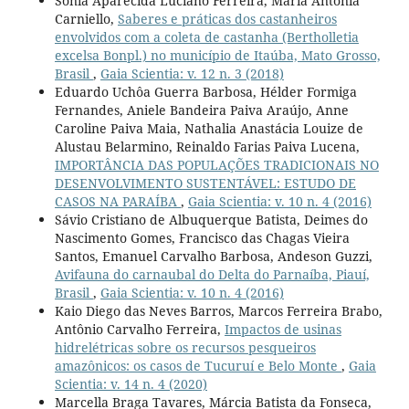
Sonia Aparecida Luciano Ferreira, Maria Antonia
Carniello,
Saberes e práticas dos castanheiros
envolvidos com a coleta de castanha (Bertholletia
excelsa Bonpl.) no município de Itaúba, Mato Grosso,
Brasil
,
Gaia Scientia: v. 12 n. 3 (2018)
Eduardo Uchôa Guerra Barbosa, Hélder Formiga
Fernandes, Aniele Bandeira Paiva Araújo, Anne
Caroline Paiva Maia, Nathalia Anastácia Louize de
Alustau Belarmino, Reinaldo Farias Paiva Lucena,
IMPORTÂNCIA DAS POPULAÇÕES TRADICIONAIS NO
DESENVOLVIMENTO SUSTENTÁVEL: ESTUDO DE
CASOS NA PARAÍBA
,
Gaia Scientia: v. 10 n. 4 (2016)
Sávio Cristiano de Albuquerque Batista, Deimes do
Nascimento Gomes, Francisco das Chagas Vieira
Santos, Emanuel Carvalho Barbosa, Andeson Guzzi,
Avifauna do carnaubal do Delta do Parnaíba, Piauí,
Brasil
,
Gaia Scientia: v. 10 n. 4 (2016)
Kaio Diego das Neves Barros, Marcos Ferreira Brabo,
Antônio Carvalho Ferreira,
Impactos de usinas
hidrelétricas sobre os recursos pesqueiros
amazônicos: os casos de Tucuruí e Belo Monte
,
Gaia
Scientia: v. 14 n. 4 (2020)
Marcella Braga Tavares, Márcia Batista da Fonseca,