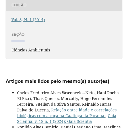
EDIÇÃO
Vol. 8, N. 1 (2014)
SEÇÃO
Ciências Ambientais
Artigos mais lidos pelo mesmo(s) autor(es)
Carlos Frederico Alves Vasconcelos-Neto, Hani Rocha
El Bizri, Thaís Queiroz Morcatty, Hugo Fernandes-
Ferreira, Suellen da Silva Santos, Reinaldo Farias
Paiva de Lucena,
Relação entre idade e correlações
biológicas com a caça na Caatinga da Paraíba
,
Gaia
Scientia: v. 18 n. 1 (2024): Gaia Scientia
Ronildo Alves Benicio, Daniel Cassiano Lima, Mariluce