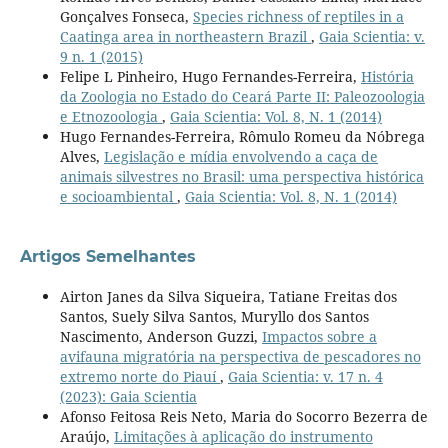
Gonçalves Fonseca,
Species richness of reptiles in a
Caatinga area in northeastern Brazil
,
Gaia Scientia: v.
9 n. 1 (2015)
Felipe L Pinheiro, Hugo Fernandes-Ferreira,
História
da Zoologia no Estado do Ceará Parte II: Paleozoologia
e Etnozoologia
,
Gaia Scientia: Vol. 8, N. 1 (2014)
Hugo Fernandes-Ferreira, Rômulo Romeu da Nóbrega
Alves,
Legislação e mídia envolvendo a caça de
animais silvestres no Brasil: uma perspectiva histórica
e socioambiental
,
Gaia Scientia: Vol. 8, N. 1 (2014)
Artigos Semelhantes
Airton Janes da Silva Siqueira, Tatiane Freitas dos
Santos, Suely Silva Santos, Muryllo dos Santos
Nascimento, Anderson Guzzi,
Impactos sobre a
avifauna migratória na perspectiva de pescadores no
extremo norte do Piauí
,
Gaia Scientia: v. 17 n. 4
(2023): Gaia Scientia
Afonso Feitosa Reis Neto, Maria do Socorro Bezerra de
Araújo,
Limitações à aplicação do instrumento