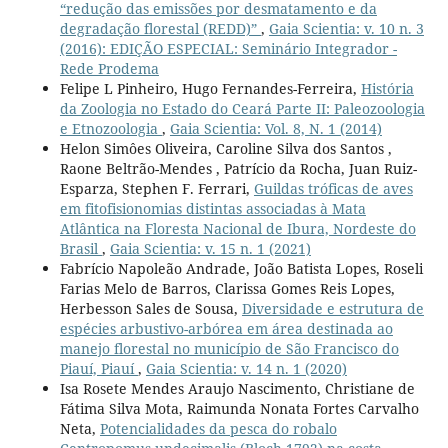
“redução das emissões por desmatamento e da
degradação florestal (REDD)”
,
Gaia Scientia: v. 10 n. 3
(2016): EDIÇÃO ESPECIAL: Seminário Integrador -
Rede Prodema
Felipe L Pinheiro, Hugo Fernandes-Ferreira,
História
da Zoologia no Estado do Ceará Parte II: Paleozoologia
e Etnozoologia
,
Gaia Scientia: Vol. 8, N. 1 (2014)
Helon Simôes Oliveira, Caroline Silva dos Santos ,
Raone Beltrão-Mendes , Patrício da Rocha, Juan Ruiz-
Esparza, Stephen F. Ferrari,
Guildas tróficas de aves
em fitofisionomias distintas associadas à Mata
Atlântica na Floresta Nacional de Ibura, Nordeste do
Brasil
,
Gaia Scientia: v. 15 n. 1 (2021)
Fabrício Napoleão Andrade, João Batista Lopes, Roseli
Farias Melo de Barros, Clarissa Gomes Reis Lopes,
Herbesson Sales de Sousa,
Diversidade e estrutura de
espécies arbustivo-arbórea em área destinada ao
manejo florestal no município de São Francisco do
Piauí, Piauí
,
Gaia Scientia: v. 14 n. 1 (2020)
Isa Rosete Mendes Araujo Nascimento, Christiane de
Fátima Silva Mota, Raimunda Nonata Fortes Carvalho
Neta,
Potencialidades da pesca do robalo