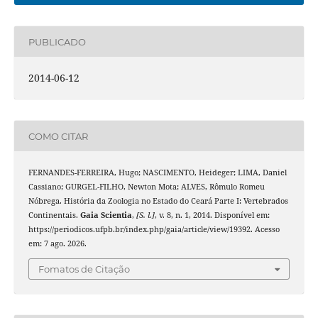
PUBLICADO
2014-06-12
COMO CITAR
FERNANDES-FERREIRA, Hugo; NASCIMENTO, Heideger; LIMA, Daniel
Cassiano; GURGEL-FILHO, Newton Mota; ALVES, Rômulo Romeu
Nóbrega. História da Zoologia no Estado do Ceará Parte I: Vertebrados
Continentais.
Gaia Scientia
,
[S. l.]
, v. 8, n. 1, 2014. Disponível em:
https://periodicos.ufpb.br/index.php/gaia/article/view/19392. Acesso
em: 7 ago. 2026.
Fomatos de Citação