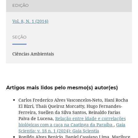
EDIÇÃO
Vol. 8, N. 1 (2014)
SEÇÃO
Ciências Ambientais
Artigos mais lidos pelo mesmo(s) autor(es)
Carlos Frederico Alves Vasconcelos-Neto, Hani Rocha
El Bizri, Thaís Queiroz Morcatty, Hugo Fernandes-
Ferreira, Suellen da Silva Santos, Reinaldo Farias
Paiva de Lucena,
Relação entre idade e correlações
biológicas com a caça na Caatinga da Paraíba
,
Gaia
Scientia: v. 18 n. 1 (2024): Gaia Scientia
Ronildo Alves Benicio, Daniel Cassiano Lima, Mariluce