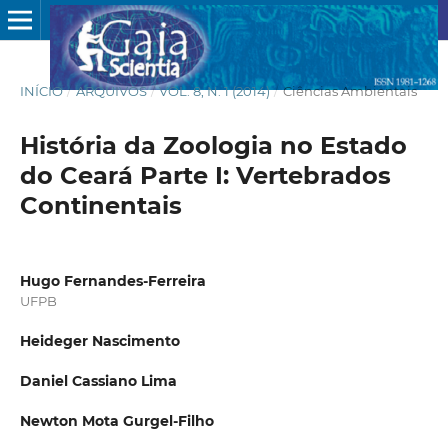
INÍCIO
/
ARQUIVOS
/
VOL. 8, N. 1 (2014)
/
Ciências Ambientais
História da Zoologia no Estado
do Ceará Parte I: Vertebrados
Continentais
Hugo Fernandes-Ferreira
UFPB
Heideger Nascimento
Daniel Cassiano Lima
Newton Mota Gurgel-Filho