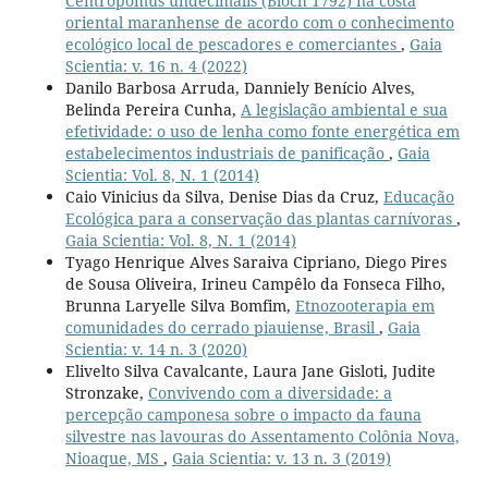
Centropomus undecimalis (Bloch 1792) na costa
oriental maranhense de acordo com o conhecimento
ecológico local de pescadores e comerciantes
,
Gaia
Scientia: v. 16 n. 4 (2022)
Danilo Barbosa Arruda, Danniely Benício Alves,
Belinda Pereira Cunha,
A legislação ambiental e sua
efetividade: o uso de lenha como fonte energética em
estabelecimentos industriais de panificação
,
Gaia
Scientia: Vol. 8, N. 1 (2014)
Caio Vinicius da Silva, Denise Dias da Cruz,
Educação
Ecológica para a conservação das plantas carnívoras
,
Gaia Scientia: Vol. 8, N. 1 (2014)
Tyago Henrique Alves Saraiva Cipriano, Diego Pires
de Sousa Oliveira, Irineu Campêlo da Fonseca Filho,
Brunna Laryelle Silva Bomfim,
Etnozooterapia em
comunidades do cerrado piauiense, Brasil
,
Gaia
Scientia: v. 14 n. 3 (2020)
Elivelto Silva Cavalcante, Laura Jane Gisloti, Judite
Stronzake,
Convivendo com a diversidade: a
percepção camponesa sobre o impacto da fauna
silvestre nas lavouras do Assentamento Colônia Nova,
Nioaque, MS
,
Gaia Scientia: v. 13 n. 3 (2019)