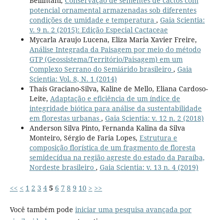
Bellintani,
Conservação de sementes de cactos com
potencial ornamental armazenadas sob diferentes
condições de umidade e temperatura
,
Gaia Scientia:
v. 9 n. 2 (2015): Edição Especial Cactaceae
Mycarla Araujo Lucena, Eliza Maria Xavier Freire,
Análise Integrada da Paisagem por meio do método
GTP (Geossistema/Território/Paisagem) em um
Complexo Serrano do Semiárido brasileiro
,
Gaia
Scientia: Vol. 8, N. 1 (2014)
Thaís Graciano-Silva, Kaline de Mello, Eliana Cardoso-
Leite,
Adaptação e eficiência de um índice de
integridade biótica para análise da sustentabilidade
em florestas urbanas
,
Gaia Scientia: v. 12 n. 2 (2018)
Anderson Silva Pinto, Fernanda Kalina da Silva
Monteiro, Sérgio de Faria Lopes,
Estrutura e
composição florística de um fragmento de floresta
semidecídua na região agreste do estado da Paraíba,
Nordeste brasileiro
,
Gaia Scientia: v. 13 n. 4 (2019)
<<
<
1
2
3
4
5
6
7
8
9
10
>
>>
Você também pode
iniciar uma pesquisa avançada por