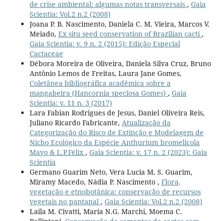
de crise ambiental: algumas notas transversais
,
Gaia
Scientia: Vol.2 n.2 (2008)
Joana P. B. Nascimento, Daniela C. M. Vieira, Marcos V.
Meiado,
Ex situ seed conservation of Brazilian cacti
,
Gaia Scientia: v. 9 n. 2 (2015): Edição Especial
Cactaceae
Débora Moreira de Oliveira, Daniela Silva Cruz, Bruno
Antônio Lemos de Freitas, Laura Jane Gomes,
Coletânea bibliográfica acadêmica sobre a
mangabeira (Hancornia speciosa Gomes)
,
Gaia
Scientia: v. 11 n. 3 (2017)
Lara Fabian Rodrigues de Jesus, Daniel Oliveira Reis,
Juliano Ricardo Fabricante,
Atualização da
Categorização do Risco de Extinção e Modelagem de
Nicho Ecológico da Espécie Anthurium bromelicola
Mayo & L.P.Félix
,
Gaia Scientia: v. 17 n. 2 (2023): Gaia
Scientia
Germano Guarim Neto, Vera Lucia M. S. Guarim,
Miramy Macedo, Nádia P. Nascimento ,
Flora,
vegetação e etnobotânica: conservação de recursos
vegetais no pantanal
,
Gaia Scientia: Vol.2 n.2 (2008)
Laila M. Civatti, Maria N.G. Marchi, Moema C.