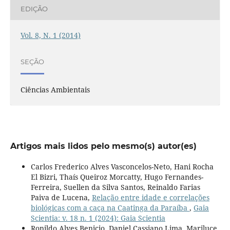
EDIÇÃO
Vol. 8, N. 1 (2014)
SEÇÃO
Ciências Ambientais
Artigos mais lidos pelo mesmo(s) autor(es)
Carlos Frederico Alves Vasconcelos-Neto, Hani Rocha
El Bizri, Thaís Queiroz Morcatty, Hugo Fernandes-
Ferreira, Suellen da Silva Santos, Reinaldo Farias
Paiva de Lucena,
Relação entre idade e correlações
biológicas com a caça na Caatinga da Paraíba
,
Gaia
Scientia: v. 18 n. 1 (2024): Gaia Scientia
Ronildo Alves Benicio, Daniel Cassiano Lima, Mariluce