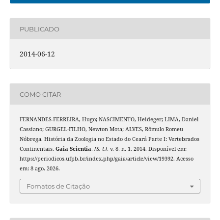
PUBLICADO
2014-06-12
COMO CITAR
FERNANDES-FERREIRA, Hugo; NASCIMENTO, Heideger; LIMA, Daniel
Cassiano; GURGEL-FILHO, Newton Mota; ALVES, Rômulo Romeu
Nóbrega. História da Zoologia no Estado do Ceará Parte I: Vertebrados
Continentais.
Gaia Scientia
,
[S. l.]
, v. 8, n. 1, 2014. Disponível em:
https://periodicos.ufpb.br/index.php/gaia/article/view/19392. Acesso
em: 8 ago. 2026.
Fomatos de Citação