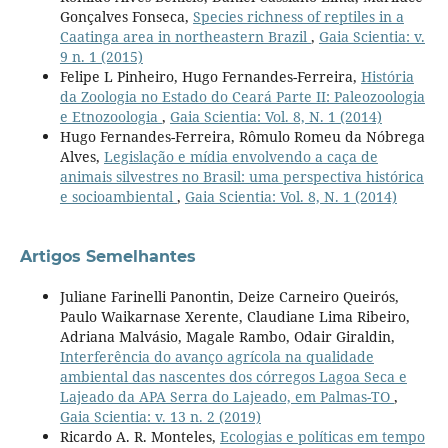
Gonçalves Fonseca,
Species richness of reptiles in a
Caatinga area in northeastern Brazil
,
Gaia Scientia: v.
9 n. 1 (2015)
Felipe L Pinheiro, Hugo Fernandes-Ferreira,
História
da Zoologia no Estado do Ceará Parte II: Paleozoologia
e Etnozoologia
,
Gaia Scientia: Vol. 8, N. 1 (2014)
Hugo Fernandes-Ferreira, Rômulo Romeu da Nóbrega
Alves,
Legislação e mídia envolvendo a caça de
animais silvestres no Brasil: uma perspectiva histórica
e socioambiental
,
Gaia Scientia: Vol. 8, N. 1 (2014)
Artigos Semelhantes
Juliane Farinelli Panontin, Deize Carneiro Queirós,
Paulo Waikarnase Xerente, Claudiane Lima Ribeiro,
Adriana Malvásio, Magale Rambo, Odair Giraldin,
Interferência do avanço agrícola na qualidade
ambiental das nascentes dos córregos Lagoa Seca e
Lajeado da APA Serra do Lajeado, em Palmas-TO
,
Gaia Scientia: v. 13 n. 2 (2019)
Ricardo A. R. Monteles,
Ecologias e políticas em tempo