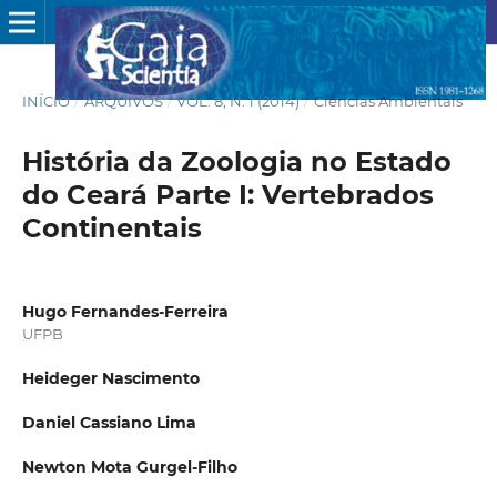
INÍCIO
/
ARQUIVOS
/
VOL. 8, N. 1 (2014)
/
Ciências Ambientais
História da Zoologia no Estado
do Ceará Parte I: Vertebrados
Continentais
Hugo Fernandes-Ferreira
UFPB
Heideger Nascimento
Daniel Cassiano Lima
Newton Mota Gurgel-Filho