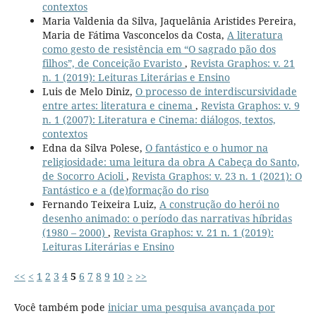
contextos
Maria Valdenia da Silva, Jaquelânia Aristides Pereira,
Maria de Fátima Vasconcelos da Costa,
A literatura
como gesto de resistência em “O sagrado pão dos
filhos”, de Conceição Evaristo
,
Revista Graphos: v. 21
n. 1 (2019): Leituras Literárias e Ensino
Luis de Melo Diniz,
O processo de interdiscursividade
entre artes: literatura e cinema
,
Revista Graphos: v. 9
n. 1 (2007): Literatura e Cinema: diálogos, textos,
contextos
Edna da Silva Polese,
O fantástico e o humor na
religiosidade: uma leitura da obra A Cabeça do Santo,
de Socorro Acioli
,
Revista Graphos: v. 23 n. 1 (2021): O
Fantástico e a (de)formação do riso
Fernando Teixeira Luiz,
A construção do herói no
desenho animado: o período das narrativas híbridas
(1980 – 2000)
,
Revista Graphos: v. 21 n. 1 (2019):
Leituras Literárias e Ensino
<<
<
1
2
3
4
5
6
7
8
9
10
>
>>
Você também pode
iniciar uma pesquisa avançada por