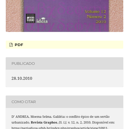
PDF
PUBLICADO
28.10.2010
COMO CITAR
D’ ANDREA, Moema Selma. Galiléia: o conflito épico de um sertão
urbanizado.
Revista Graphos
,
[S. l.]
, v. 12, n. 2, 2010. Disponível em:
https://periodicos.ufpb.br/index.php/graphos/article/view/10911.