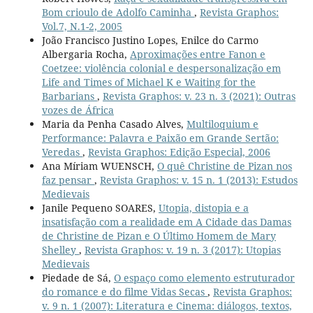
Bom crioulo de Adolfo Caminha
,
Revista Graphos:
Vol.7, N.1-2, 2005
João Francisco Justino Lopes, Enilce do Carmo
Albergaria Rocha,
Aproximações entre Fanon e
Coetzee: violência colonial e despersonalização em
Life and Times of Michael K e Waiting for the
Barbarians
,
Revista Graphos: v. 23 n. 3 (2021): Outras
vozes de África
Maria da Penha Casado Alves,
Multiloquium e
Performance: Palavra e Paixão em Grande Sertão:
Veredas
,
Revista Graphos: Edição Especial, 2006
Ana Míriam WUENSCH,
O quê Christine de Pizan nos
faz pensar
,
Revista Graphos: v. 15 n. 1 (2013): Estudos
Medievais
Janile Pequeno SOARES,
Utopia, distopia e a
insatisfação com a realidade em A Cidade das Damas
de Christine de Pizan e O Último Homem de Mary
Shelley
,
Revista Graphos: v. 19 n. 3 (2017): Utopias
Medievais
Piedade de Sá,
O espaço como elemento estruturador
do romance e do filme Vidas Secas
,
Revista Graphos:
v. 9 n. 1 (2007): Literatura e Cinema: diálogos, textos,