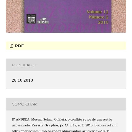
PDF
PUBLICADO
28.10.2010
COMO CITAR
D’ ANDREA, Moema Selma. Galiléia: o conflito épico de um sertão
urbanizado.
Revista Graphos
,
[S. l.]
, v. 12, n. 2, 2010. Disponível em:
https://periodicos.ufpb.br/index.php/graphos/article/view/10911.