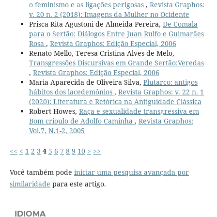
o feminismo e as ligações perigosas
,
Revista Graphos:
v. 20 n. 2 (2018): Imagens da Mulher no Ocidente
Prisca Rita Agustoni de Almeida Pereira,
De Comala
para o Sertão: Diálogos Entre Juan Rulfo e Guimarães
Rosa
,
Revista Graphos: Edição Especial, 2006
Renato Mello, Teresa Cristina Alves de Melo,
Transgressões Discursivas em Grande Sertão:Veredas
,
Revista Graphos: Edição Especial, 2006
Maria Aparecida de Oliveira Silva,
Plutarco: antigos
hábitos dos lacedemônios
,
Revista Graphos: v. 22 n. 1
(2020): Literatura e Retórica na Antiguidade Clássica
Robert Howes,
Raça e sexualidade transgressiva em
Bom crioulo de Adolfo Caminha
,
Revista Graphos:
Vol.7, N.1-2, 2005
<<
<
1
2
3
4
5
6
7
8
9
10
>
>>
Você também pode
iniciar uma pesquisa avançada por
similaridade
para este artigo.
IDIOMA