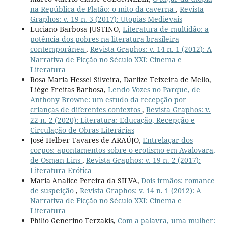
na República de Platão: o mito da caverna
,
Revista
Graphos: v. 19 n. 3 (2017): Utopias Medievais
Luciano Barbosa JUSTINO,
Literatura de multidão: a
potência dos pobres na literatura brasileira
contemporânea
,
Revista Graphos: v. 14 n. 1 (2012): A
Narrativa de Ficção no Século XXI: Cinema e
Literatura
Rosa Maria Hessel Silveira, Darlize Teixeira de Mello,
Liége Freitas Barbosa,
Lendo Vozes no Parque, de
Anthony Browne: um estudo da recepção por
crianças de diferentes contextos
,
Revista Graphos: v.
22 n. 2 (2020): Literatura: Educação, Recepção e
Circulação de Obras Literárias
José Helber Tavares de ARAÚJO,
Entrelaçar dos
corpos: apontamentos sobre o erotismo em Avalovara,
de Osman Lins
,
Revista Graphos: v. 19 n. 2 (2017):
Literatura Erótica
Maria Analice Pereira da SILVA,
Dois irmãos: romance
de suspeição
,
Revista Graphos: v. 14 n. 1 (2012): A
Narrativa de Ficção no Século XXI: Cinema e
Literatura
Philio Generino Terzakis,
Com a palavra, uma mulher: