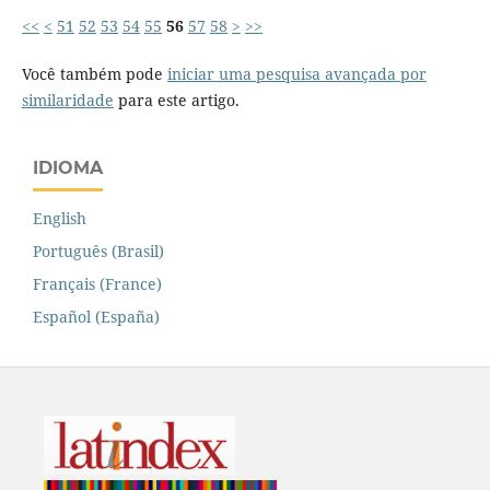
<<
<
51
52
53
54
55
56
57
58
>
>>
Você também pode
iniciar uma pesquisa avançada por
similaridade
para este artigo.
IDIOMA
English
Português (Brasil)
Français (France)
Español (España)