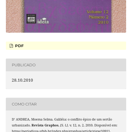
PDF
PUBLICADO
28.10.2010
COMO CITAR
D’ ANDREA, Moema Selma. Galiléia: o conflito épico de um sertão
urbanizado.
Revista Graphos
,
[S. l.]
, v. 12, n. 2, 2010. Disponível em:
https://periodicos.ufpb.br/index.php/graphos/article/view/10911.