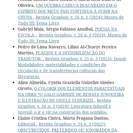
Oliveira,
UM QUEBRA-CABEÇA INACABADO EM O
ESPÍRITO DOS MEUS PAIS CONTINUA A SUBIR NA
CHUVA
,
Revista Graphos: v. 26 n. 1 (2024): Museu de
Tudo III: Tema Livre
Gabriel Maia, Sérgio Fabiano Annibal,
POESIA NA
ESCOLA:
,
Revista Graphos: v. 26 n. 1 (2024): Museu de
Tudo III: Tema Livre
Pedro de Lima Navarro, Lilian Al-Chueyr Pereira
Martins,
PLÁGIOS E A INVISIBILIZAÇÃO DO
TRADUTOR:
,
Revista Graphos: v. 25 n. 3 (2023): Dossiê
Modalidades, materialidades e condições de
circulação e de transferências culturais das
literaturas.
Aline Almeida, Cyntia Graziella Guizelim Simões
Girotto,
O COLORIR DOS ELEMENTOS PARATEXTUAIS
NA OBRA “O GALO GARNIZÉ DE RENATA JUNQUEIRA
E ILUSTRAÇÃO DE GISELE FEDERIZZI
,
Revista
Graphos: v. 26 n. 3 (2024): Literatura Infantil e
Juvenil: o ir e vir na construção dos sentidos.
Elaine Cristina Cintra, Marta Pragana Dantas,
Editorial
,
Revista Graphos: v. 24 n. 2 (2022):
OBSCURECIDOS, PRETERIDOS OU IGNORADOS DA