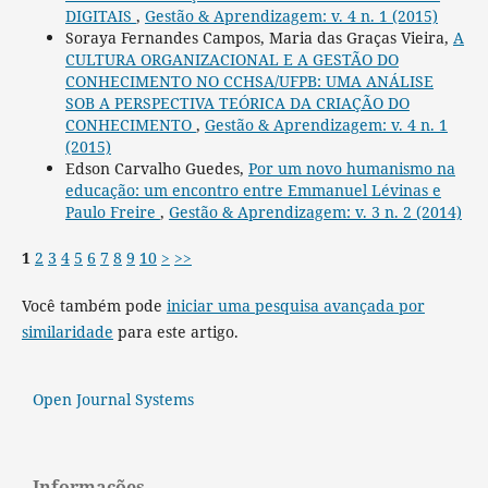
DIGITAIS
,
Gestão & Aprendizagem: v. 4 n. 1 (2015)
Soraya Fernandes Campos, Maria das Graças Vieira,
A
CULTURA ORGANIZACIONAL E A GESTÃO DO
CONHECIMENTO NO CCHSA/UFPB: UMA ANÁLISE
SOB A PERSPECTIVA TEÓRICA DA CRIAÇÃO DO
CONHECIMENTO
,
Gestão & Aprendizagem: v. 4 n. 1
(2015)
Edson Carvalho Guedes,
Por um novo humanismo na
educação: um encontro entre Emmanuel Lévinas e
Paulo Freire
,
Gestão & Aprendizagem: v. 3 n. 2 (2014)
1
2
3
4
5
6
7
8
9
10
>
>>
Você também pode
iniciar uma pesquisa avançada por
similaridade
para este artigo.
Open Journal Systems
Informações