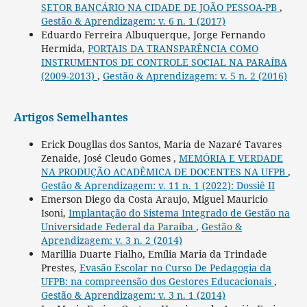
SETOR BANCÁRIO NA CIDADE DE JOÃO PESSOA-PB
,
Gestão & Aprendizagem: v. 6 n. 1 (2017)
Eduardo Ferreira Albuquerque, Jorge Fernando
Hermida,
PORTAIS DA TRANSPARÊNCIA COMO
INSTRUMENTOS DE CONTROLE SOCIAL NA PARAÍBA
(2009-2013)
,
Gestão & Aprendizagem: v. 5 n. 2 (2016)
Artigos Semelhantes
Erick Dougllas dos Santos, Maria de Nazaré Tavares
Zenaide, José Cleudo Gomes ,
MEMÓRIA E VERDADE
NA PRODUÇÃO ACADÊMICA DE DOCENTES NA UFPB
,
Gestão & Aprendizagem: v. 11 n. 1 (2022): Dossiê II
Emerson Diego da Costa Araujo, Miguel Mauricio
Isoni,
Implantação do Sistema Integrado de Gestão na
Universidade Federal da Paraíba
,
Gestão &
Aprendizagem: v. 3 n. 2 (2014)
Marillia Duarte Fialho, Emília Maria da Trindade
Prestes,
Evasão Escolar no Curso De Pedagogia da
UFPB: na compreensão dos Gestores Educacionais
,
Gestão & Aprendizagem: v. 3 n. 1 (2014)