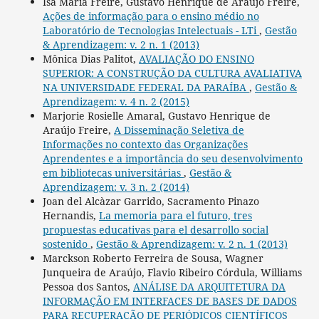
Isa Maria Freire, Gustavo Henrique de Araújo Freire,
Ações de informação para o ensino médio no
Laboratório de Tecnologias Intelectuais - LTi
,
Gestão
& Aprendizagem: v. 2 n. 1 (2013)
Mônica Dias Palitot,
AVALIAÇÃO DO ENSINO
SUPERIOR: A CONSTRUÇÃO DA CULTURA AVALIATIVA
NA UNIVERSIDADE FEDERAL DA PARAÍBA
,
Gestão &
Aprendizagem: v. 4 n. 2 (2015)
Marjorie Rosielle Amaral, Gustavo Henrique de
Araújo Freire,
A Disseminação Seletiva de
Informações no contexto das Organizações
Aprendentes e a importância do seu desenvolvimento
em bibliotecas universitárias
,
Gestão &
Aprendizagem: v. 3 n. 2 (2014)
Joan del Alcàzar Garrido, Sacramento Pinazo
Hernandis,
La memoria para el futuro, tres
propuestas educativas para el desarrollo social
sostenido
,
Gestão & Aprendizagem: v. 2 n. 1 (2013)
Marckson Roberto Ferreira de Sousa, Wagner
Junqueira de Araújo, Flavio Ribeiro Córdula, Williams
Pessoa dos Santos,
ANÁLISE DA ARQUITETURA DA
INFORMAÇÃO EM INTERFACES DE BASES DE DADOS
PARA RECUPERAÇÃO DE PERIÓDICOS CIENTÍFICOS