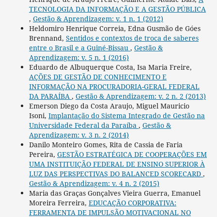
TECNOLOGIA DA INFORMAÇÃO E A GESTÃO PÚBLICA
,
Gestão & Aprendizagem: v. 1 n. 1 (2012)
Heldomiro Henrique Correia, Edna Gusmão de Góes
Brennand,
Sentidos e contextos de troca de saberes
entre o Brasil e a Guiné-Bissau
,
Gestão &
Aprendizagem: v. 5 n. 1 (2016)
Eduardo de Albuquerque Costa, Isa Maria Freire,
AÇÕES DE GESTÃO DE CONHECIMENTO E
INFORMAÇÃO NA PROCURADORIA-GERAL FEDERAL
DA PARAÍBA
,
Gestão & Aprendizagem: v. 2 n. 2 (2013)
Emerson Diego da Costa Araujo, Miguel Mauricio
Isoni,
Implantação do Sistema Integrado de Gestão na
Universidade Federal da Paraíba
,
Gestão &
Aprendizagem: v. 3 n. 2 (2014)
Danilo Monteiro Gomes, Rita de Cassia de Faria
Pereira,
GESTÃO ESTRATÉGICA DE COOPERAÇÕES EM
UMA INSTITUIÇÃO FEDERAL DE ENSINO SUPERIOR À
LUZ DAS PERSPECTIVAS DO BALANCED SCORECARD
,
Gestão & Aprendizagem: v. 4 n. 2 (2015)
Maria das Graças Gonçalves Vieira Guerra, Emanuel
Moreira Ferreira,
EDUCAÇÃO CORPORATIVA:
FERRAMENTA DE IMPULSÃO MOTIVACIONAL NO