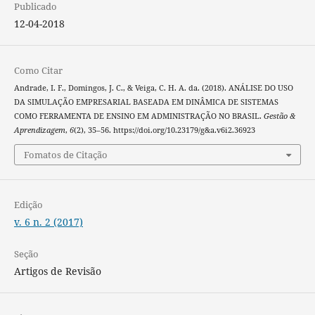
Publicado
12-04-2018
Como Citar
Andrade, I. F., Domingos, J. C., & Veiga, C. H. A. da. (2018). ANÁLISE DO USO
DA SIMULAÇÃO EMPRESARIAL BASEADA EM DINÂMICA DE SISTEMAS
COMO FERRAMENTA DE ENSINO EM ADMINISTRAÇÃO NO BRASIL.
Gestão &
Aprendizagem
,
6
(2), 35–56. https://doi.org/10.23179/g&a.v6i2.36923
Fomatos de Citação
Edição
v. 6 n. 2 (2017)
Seção
Artigos de Revisão