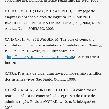
corporate life. London: Ashgate Publishing Limited, 2005.
CALDAS, M. A. F.; LIMA, R. L.; AZEREDO, S. Um jogo de
empresas aplicado à área de logística. In: SIMPÓSIO
BRASILEIRO DE PESQUISA OPERACIONAL, 35., 2003, Natal.
Anais... Natal: SOBRAPO, 2003.
CANNON, H. M.; SCHWAIGER, M. The role of company
reputation in business simulations. Simulation and Gaming,
v. 36, n. 2, p. 188–202, 2005. Disponível em:
<
http://doi.org/10.1177/1046878105275136
>. Acesso em: 05
jun. 2017.
CAPRA, F. A teia da vida: uma nova compreensão científica
dos sistemas vivos. São Paulo: Cultrix, 1996.
CARRÃO, A. M. R.; MONTEBELO, M. I. L. Os conceitos de
teoria e prática na concepção dos egressos do curso de
administração. Revista ANGRAD, v. 10, n. 3, jul./ago./set.
2009.