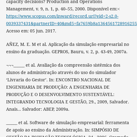
capacity decisions? Production and Operations
Management, v. 9, n. 1, p. 40–55, 2000. Disponível em:<
https://www.scopus.com/inward/record.uri?eid=2-s2.0-
0039337431&partnerID=40&md5=fa7659b8a136456172891625
Acesso em: 05 jun. 2017.
AÑEZ, M. E. M et al. Aplicação da simulação empresarial no
ensino da graduação. GEPROS, Bauru, v. 2, p. 43-49, 2007a.
¬¬¬______ et al. Avaliação da compreensão sistêmica dos
alunos de administração através do uso do simulador
‘Livraria do Gestor’. In: ENCONTRO NACIONAL DE
ENGENHARIA DE PRODUÇÃO: A ENGENHARIA DE
PRODUÇÃO E O DESENVOLVIMENTO SUSTENTÁVEL:
INTEGRANDO TECNOLOGIA E GESTÃO, 29., 2009, Salvador.
Anais... Salvador: ABEP, 2009a.
______ et al. Software de simulação empresarial: ferramenta
de apoio ao ensino da Administração. In: SIMPÓSIO DE