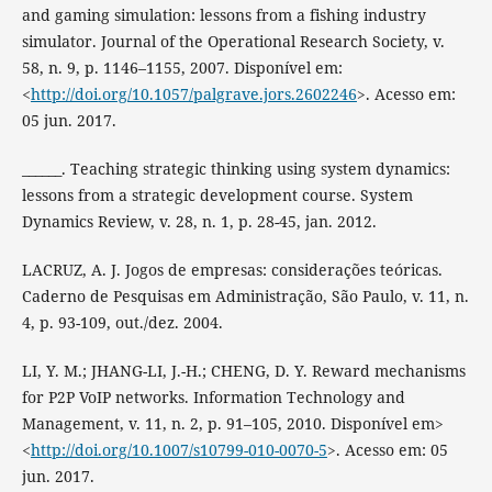
and gaming simulation: lessons from a fishing industry
simulator. Journal of the Operational Research Society, v.
58, n. 9, p. 1146–1155, 2007. Disponível em:
<
http://doi.org/10.1057/palgrave.jors.2602246
>. Acesso em:
05 jun. 2017.
______. Teaching strategic thinking using system dynamics:
lessons from a strategic development course. System
Dynamics Review, v. 28, n. 1, p. 28-45, jan. 2012.
LACRUZ, A. J. Jogos de empresas: considerações teóricas.
Caderno de Pesquisas em Administração, São Paulo, v. 11, n.
4, p. 93-109, out./dez. 2004.
LI, Y. M.; JHANG-LI, J.-H.; CHENG, D. Y. Reward mechanisms
for P2P VoIP networks. Information Technology and
Management, v. 11, n. 2, p. 91–105, 2010. Disponível em>
<
http://doi.org/10.1007/s10799-010-0070-5
>. Acesso em: 05
jun. 2017.