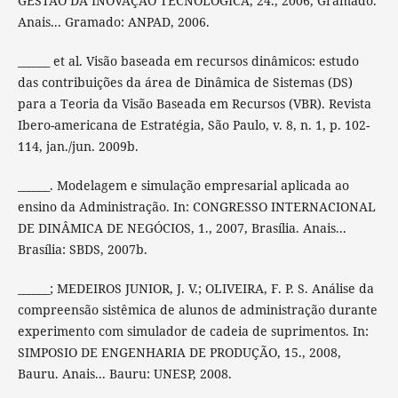
GESTÃO DA INOVAÇÃO TECNOLÓGICA, 24., 2006, Gramado.
Anais... Gramado: ANPAD, 2006.
______ et al. Visão baseada em recursos dinâmicos: estudo
das contribuições da área de Dinâmica de Sistemas (DS)
para a Teoria da Visão Baseada em Recursos (VBR). Revista
Ibero-americana de Estratégia, São Paulo, v. 8, n. 1, p. 102-
114, jan./jun. 2009b.
______. Modelagem e simulação empresarial aplicada ao
ensino da Administração. In: CONGRESSO INTERNACIONAL
DE DINÂMICA DE NEGÓCIOS, 1., 2007, Brasília. Anais...
Brasília: SBDS, 2007b.
______; MEDEIROS JUNIOR, J. V.; OLIVEIRA, F. P. S. Análise da
compreensão sistêmica de alunos de administração durante
experimento com simulador de cadeia de suprimentos. In:
SIMPOSIO DE ENGENHARIA DE PRODUÇÃO, 15., 2008,
Bauru. Anais... Bauru: UNESP, 2008.