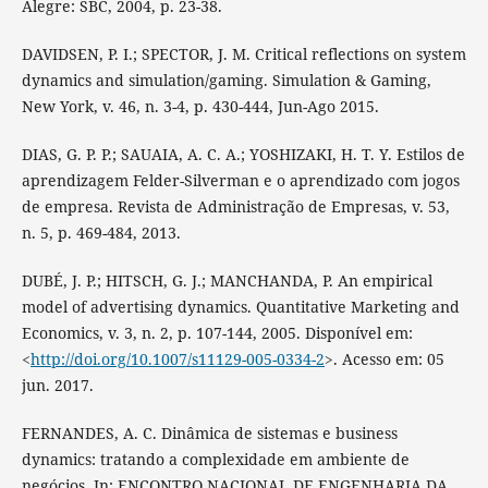
Alegre: SBC, 2004, p. 23-38.
DAVIDSEN, P. I.; SPECTOR, J. M. Critical reflections on system
dynamics and simulation/gaming. Simulation & Gaming,
New York, v. 46, n. 3-4, p. 430-444, Jun-Ago 2015.
DIAS, G. P. P.; SAUAIA, A. C. A.; YOSHIZAKI, H. T. Y. Estilos de
aprendizagem Felder-Silverman e o aprendizado com jogos
de empresa. Revista de Administração de Empresas, v. 53,
n. 5, p. 469-484, 2013.
DUBÉ, J. P.; HITSCH, G. J.; MANCHANDA, P. An empirical
model of advertising dynamics. Quantitative Marketing and
Economics, v. 3, n. 2, p. 107-144, 2005. Disponível em:
<
http://doi.org/10.1007/s11129-005-0334-2
>. Acesso em: 05
jun. 2017.
FERNANDES, A. C. Dinâmica de sistemas e business
dynamics: tratando a complexidade em ambiente de
negócios. In: ENCONTRO NACIONAL DE ENGENHARIA DA