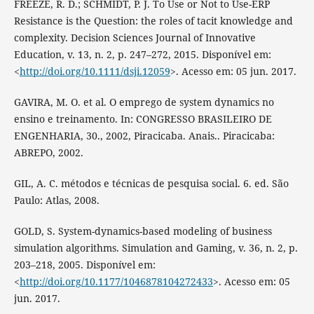
FREEZE, R. D.; SCHMIDT, P. J. To Use or Not to Use-ERP
Resistance is the Question: the roles of tacit knowledge and
complexity. Decision Sciences Journal of Innovative
Education, v. 13, n. 2, p. 247–272, 2015. Disponível em:
<
http://doi.org/10.1111/dsji.12059
>. Acesso em: 05 jun. 2017.
GAVIRA, M. O. et al. O emprego de system dynamics no
ensino e treinamento. In: CONGRESSO BRASILEIRO DE
ENGENHARIA, 30., 2002, Piracicaba. Anais.. Piracicaba:
ABREPO, 2002.
GIL, A. C. métodos e técnicas de pesquisa social. 6. ed. São
Paulo: Atlas, 2008.
GOLD, S. System-dynamics-based modeling of business
simulation algorithms. Simulation and Gaming, v. 36, n. 2, p.
203–218, 2005. Disponível em:
<
http://doi.org/10.1177/1046878104272433
>. Acesso em: 05
jun. 2017.