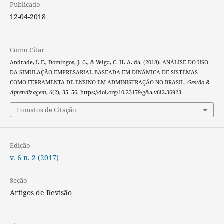
Publicado
12-04-2018
Como Citar
Andrade, I. F., Domingos, J. C., & Veiga, C. H. A. da. (2018). ANÁLISE DO USO
DA SIMULAÇÃO EMPRESARIAL BASEADA EM DINÂMICA DE SISTEMAS
COMO FERRAMENTA DE ENSINO EM ADMINISTRAÇÃO NO BRASIL.
Gestão &
Aprendizagem
,
6
(2), 35–56. https://doi.org/10.23179/g&a.v6i2.36923
Fomatos de Citação
Edição
v. 6 n. 2 (2017)
Seção
Artigos de Revisão