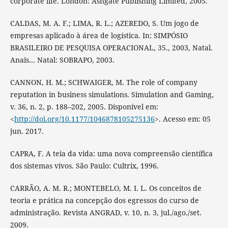
corporate life. London: Ashgate Publishing Limited, 2005.
CALDAS, M. A. F.; LIMA, R. L.; AZEREDO, S. Um jogo de
empresas aplicado à área de logística. In: SIMPÓSIO
BRASILEIRO DE PESQUISA OPERACIONAL, 35., 2003, Natal.
Anais... Natal: SOBRAPO, 2003.
CANNON, H. M.; SCHWAIGER, M. The role of company
reputation in business simulations. Simulation and Gaming,
v. 36, n. 2, p. 188–202, 2005. Disponível em:
<
http://doi.org/10.1177/1046878105275136
>. Acesso em: 05
jun. 2017.
CAPRA, F. A teia da vida: uma nova compreensão científica
dos sistemas vivos. São Paulo: Cultrix, 1996.
CARRÃO, A. M. R.; MONTEBELO, M. I. L. Os conceitos de
teoria e prática na concepção dos egressos do curso de
administração. Revista ANGRAD, v. 10, n. 3, jul./ago./set.
2009.