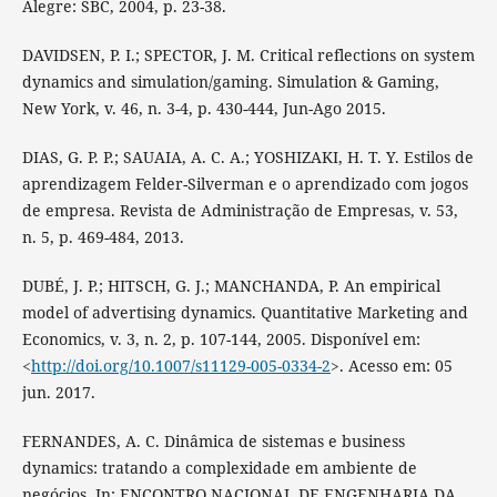
Alegre: SBC, 2004, p. 23-38.
DAVIDSEN, P. I.; SPECTOR, J. M. Critical reflections on system
dynamics and simulation/gaming. Simulation & Gaming,
New York, v. 46, n. 3-4, p. 430-444, Jun-Ago 2015.
DIAS, G. P. P.; SAUAIA, A. C. A.; YOSHIZAKI, H. T. Y. Estilos de
aprendizagem Felder-Silverman e o aprendizado com jogos
de empresa. Revista de Administração de Empresas, v. 53,
n. 5, p. 469-484, 2013.
DUBÉ, J. P.; HITSCH, G. J.; MANCHANDA, P. An empirical
model of advertising dynamics. Quantitative Marketing and
Economics, v. 3, n. 2, p. 107-144, 2005. Disponível em:
<
http://doi.org/10.1007/s11129-005-0334-2
>. Acesso em: 05
jun. 2017.
FERNANDES, A. C. Dinâmica de sistemas e business
dynamics: tratando a complexidade em ambiente de
negócios. In: ENCONTRO NACIONAL DE ENGENHARIA DA