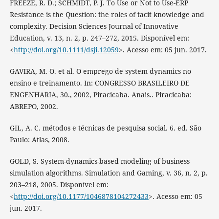
FREEZE, R. D.; SCHMIDT, P. J. To Use or Not to Use-ERP
Resistance is the Question: the roles of tacit knowledge and
complexity. Decision Sciences Journal of Innovative
Education, v. 13, n. 2, p. 247–272, 2015. Disponível em:
<
http://doi.org/10.1111/dsji.12059
>. Acesso em: 05 jun. 2017.
GAVIRA, M. O. et al. O emprego de system dynamics no
ensino e treinamento. In: CONGRESSO BRASILEIRO DE
ENGENHARIA, 30., 2002, Piracicaba. Anais.. Piracicaba:
ABREPO, 2002.
GIL, A. C. métodos e técnicas de pesquisa social. 6. ed. São
Paulo: Atlas, 2008.
GOLD, S. System-dynamics-based modeling of business
simulation algorithms. Simulation and Gaming, v. 36, n. 2, p.
203–218, 2005. Disponível em:
<
http://doi.org/10.1177/1046878104272433
>. Acesso em: 05
jun. 2017.