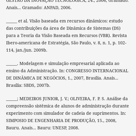
GESTÃO DA INOVAÇÃO TECNOLÓGICA, 24., 2006, Gramado.
Anais... Gramado: ANPAD, 2006.
______ et al. Visão baseada em recursos dinâmicos: estudo
das contribuições da área de Dinâmica de Sistemas (DS)
para a Teoria da Visão Baseada em Recursos (VBR). Revista
Ibero-americana de Estratégia, São Paulo, v. 8, n. 1, p. 102-
114, jan./jun. 2009b.
______. Modelagem e simulação empresarial aplicada ao
ensino da Administração. In: CONGRESSO INTERNACIONAL
DE DINÂMICA DE NEGÓCIOS, 1., 2007, Brasília. Anais...
Brasília: SBDS, 2007b.
______; MEDEIROS JUNIOR, J. V.; OLIVEIRA, F. P. S. Análise da
compreensão sistêmica de alunos de administração durante
experimento com simulador de cadeia de suprimentos. In:
SIMPOSIO DE ENGENHARIA DE PRODUÇÃO, 15., 2008,
Bauru. Anais... Bauru: UNESP, 2008.