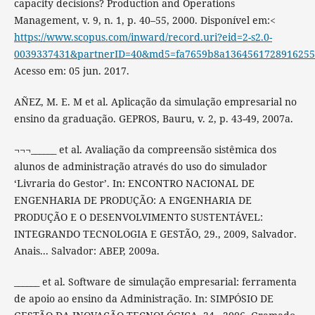
capacity decisions? Production and Operations
Management, v. 9, n. 1, p. 40–55, 2000. Disponível em:<
https://www.scopus.com/inward/record.uri?eid=2-s2.0-
0039337431&partnerID=40&md5=fa7659b8a136456172891625
Acesso em: 05 jun. 2017.
AÑEZ, M. E. M et al. Aplicação da simulação empresarial no
ensino da graduação. GEPROS, Bauru, v. 2, p. 43-49, 2007a.
¬¬¬______ et al. Avaliação da compreensão sistêmica dos
alunos de administração através do uso do simulador
‘Livraria do Gestor’. In: ENCONTRO NACIONAL DE
ENGENHARIA DE PRODUÇÃO: A ENGENHARIA DE
PRODUÇÃO E O DESENVOLVIMENTO SUSTENTÁVEL:
INTEGRANDO TECNOLOGIA E GESTÃO, 29., 2009, Salvador.
Anais... Salvador: ABEP, 2009a.
______ et al. Software de simulação empresarial: ferramenta
de apoio ao ensino da Administração. In: SIMPÓSIO DE