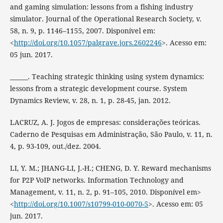
and gaming simulation: lessons from a fishing industry
simulator. Journal of the Operational Research Society, v.
58, n. 9, p. 1146–1155, 2007. Disponível em:
<
http://doi.org/10.1057/palgrave.jors.2602246
>. Acesso em:
05 jun. 2017.
______. Teaching strategic thinking using system dynamics:
lessons from a strategic development course. System
Dynamics Review, v. 28, n. 1, p. 28-45, jan. 2012.
LACRUZ, A. J. Jogos de empresas: considerações teóricas.
Caderno de Pesquisas em Administração, São Paulo, v. 11, n.
4, p. 93-109, out./dez. 2004.
LI, Y. M.; JHANG-LI, J.-H.; CHENG, D. Y. Reward mechanisms
for P2P VoIP networks. Information Technology and
Management, v. 11, n. 2, p. 91–105, 2010. Disponível em>
<
http://doi.org/10.1007/s10799-010-0070-5
>. Acesso em: 05
jun. 2017.