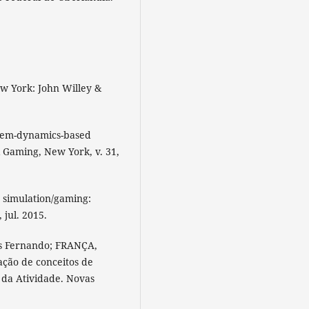
ew York: John Willey &
stem-dynamics-based
 Gaming, New York, v. 31,
 simulation/gaming:
 jul. 2015.
os Fernando; FRANÇA,
ação de conceitos de
 da Atividade. Novas