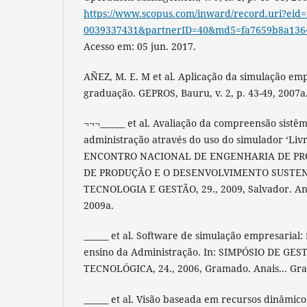
https://www.scopus.com/inward/record.uri?eid=2
0039337431&partnerID=40&md5=fa7659b8a136
Acesso em: 05 jun. 2017.
AÑEZ, M. E. M et al. Aplicação da simulação emp
graduação. GEPROS, Bauru, v. 2, p. 43-49, 2007a
¬¬¬______ et al. Avaliação da compreensão sistê
administração através do uso do simulador ‘Livra
ENCONTRO NACIONAL DE ENGENHARIA DE PR
DE PRODUÇÃO E O DESENVOLVIMENTO SUSTE
TECNOLOGIA E GESTÃO, 29., 2009, Salvador. Anai
2009a.
______ et al. Software de simulação empresarial
ensino da Administração. In: SIMPÓSIO DE GE
TECNOLÓGICA, 24., 2006, Gramado. Anais... Gr
______ et al. Visão baseada em recursos dinâmico