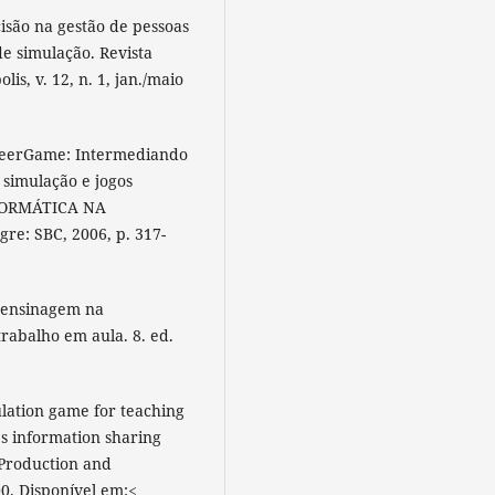
isão na gestão de pessoas
e simulação. Revista
is, v. 12, n. 1, jan./maio
VBeerGame: Intermediando
simulação e jogos
NFORMÁTICA NA
gre: SBC, 2006, p. 317-
e ensinagem na
trabalho em aula. 8. ed.
lation game for teaching
s information sharing
 Production and
00. Disponível em:<