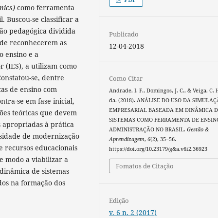
mics)
como ferramenta
 Buscou-se classificar a
ão pedagógica dividida
Publicado
r de reconhecerem as
12-04-2018
o ensino e a
r (IES), a utilizam como
Constatou-se, dentre
Como Citar
cas de ensino com
Andrade, I. F., Domingos, J. C., & Veiga, C. 
ntra-se em fase inicial,
da. (2018). ANÁLISE DO USO DA SIMULA
EMPRESARIAL BASEADA EM DINÂMICA 
ções teóricas que devem
SISTEMAS COMO FERRAMENTA DE ENSIN
 apropriadas à prática
ADMINISTRAÇÃO NO BRASIL.
Gestão &
ssidade de modernização
Aprendizagem
,
6
(2), 35–56.
de recursos educacionais
https://doi.org/10.23179/g&a.v6i2.36923
e modo a viabilizar a
Fomatos de Citação
dinâmica de sistemas
ados na formação dos
Edição
v. 6 n. 2 (2017)