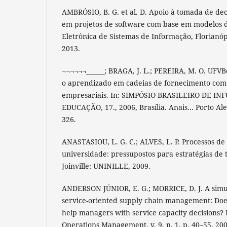
AMBRÓSIO, B. G. et al. D. Apoio à tomada de dec
em projetos de software com base em modelos d
Eletrônica de Sistemas de Informação, Florianópol
2013.
¬¬¬¬¬¬______; BRAGA, J. L.; PEREIRA, M. O. UF
o aprendizado em cadeias de fornecimento com 
empresariais. In: SIMPÓSIO BRASILEIRO DE I
EDUCAÇÃO, 17., 2006, Brasília. Anais... Porto Ale
326.
ANASTASIOU, L. G. C.; ALVES, L. P. Processos d
universidade: pressupostos para estratégias de 
Joinville: UNINILLE, 2009.
ANDERSON JÚNIOR, E. G.; MORRICE, D. J. A simu
service-oriented supply chain management: Doe
help managers with service capacity decisions?
Operations Management, v. 9, n. 1, p. 40–55, 20