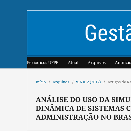
Periódicos UFPB
Atual
Arquivos
Anúncio
Início
/
Arquivos
/
v. 6 n. 2 (2017)
/
Artigos de R
ANÁLISE DO USO DA SIM
DINÂMICA DE SISTEMAS 
ADMINISTRAÇÃO NO BRAS