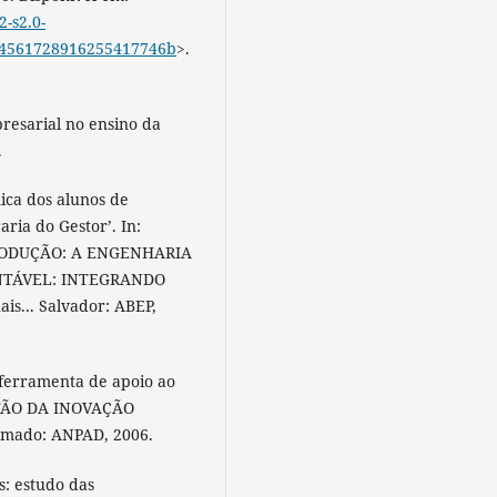
-s2.0-
4561728916255417746b
>.
resarial no ensino da
.
mica dos alunos de
ria do Gestor’. In:
ODUÇÃO: A ENGENHARIA
NTÁVEL: INTEGRANDO
s... Salvador: ABEP,
: ferramenta de apoio ao
STÃO DA INOVAÇÃO
amado: ANPAD, 2006.
s: estudo das