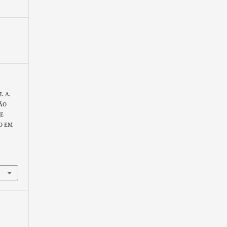
H. A.
ÇÃO
DE
O EM