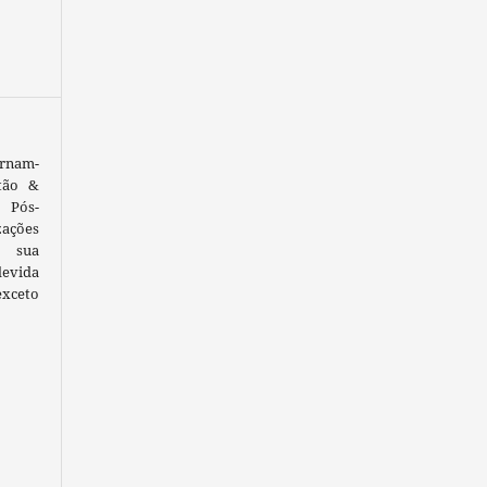
ornam-
tão &
 Pós-
ações
 sua
devida
exceto