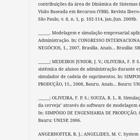
contribuições da área de Dinâmica de Sistemas 
Visão Baseada em Recursos (VBR). Revista Ibero
São Paulo, v. 8, n. 1, p. 102-114, jan./jun. 2009b.
______. Modelagem e simulação empresarial apli
Administração. In: CONGRESSO INTERNACION
NEGÓCIOS, 1., 2007, Brasília. Anais... Brasília: S
______; MEDEIROS JUNIOR, J. V.; OLIVEIRA, F. P.
sistêmica de alunos de administração durante 
simulador de cadeia de suprimentos. In: SIM
PRODUÇÃO, 15., 2008, Bauru. Anais... Bauru: UN
______; OLIVEIRA, F. P. S.; SOUZA, R. L. R. Simul
da cerveja" através do software de modelagem 
In: SIMPÓSIO DE ENGENHARIA DE PRODUÇÃO, 8., 
Bauru: UNESP, 2006.
ANGERHOFFER, B. J.; ANGELIDES, M. C. System 