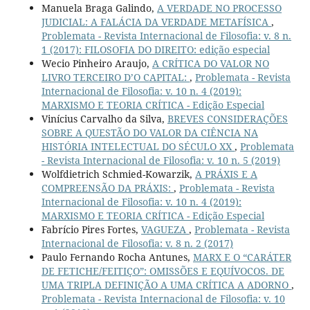
Manuela Braga Galindo,
A VERDADE NO PROCESSO
JUDICIAL: A FALÁCIA DA VERDADE METAFÍSICA
,
Problemata - Revista Internacional de Filosofia: v. 8 n.
1 (2017): FILOSOFIA DO DIREITO: edição especial
Wecio Pinheiro Araujo,
A CRÍTICA DO VALOR NO
LIVRO TERCEIRO D’O CAPITAL:
,
Problemata - Revista
Internacional de Filosofia: v. 10 n. 4 (2019):
MARXISMO E TEORIA CRÍTICA - Edição Especial
Vinícius Carvalho da Silva,
BREVES CONSIDERAÇÕES
SOBRE A QUESTÃO DO VALOR DA CIÊNCIA NA
HISTÓRIA INTELECTUAL DO SÉCULO XX
,
Problemata
- Revista Internacional de Filosofia: v. 10 n. 5 (2019)
Wolfdietrich Schmied-Kowarzik,
A PRÁXIS E A
COMPREENSÃO DA PRÁXIS:
,
Problemata - Revista
Internacional de Filosofia: v. 10 n. 4 (2019):
MARXISMO E TEORIA CRÍTICA - Edição Especial
Fabrício Pires Fortes,
VAGUEZA
,
Problemata - Revista
Internacional de Filosofia: v. 8 n. 2 (2017)
Paulo Fernando Rocha Antunes,
MARX E O “CARÁTER
DE FETICHE/FEITIÇO”: OMISSÕES E EQUÍVOCOS. DE
UMA TRIPLA DEFINIÇÃO A UMA CRÍTICA A ADORNO
,
Problemata - Revista Internacional de Filosofia: v. 10