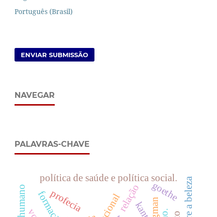
Português (Brasil)
ENVIAR SUBMISSÃO
NAVEGAR
PALAVRAS-CHAVE
política de saúde e política social.
goethe
relação
direito humano
profecia
formação
kant