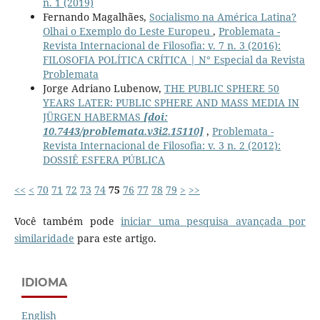
n. 1 (2019)
Fernando Magalhães,
Socialismo na América Latina?
Olhai o Exemplo do Leste Europeu
,
Problemata -
Revista Internacional de Filosofia: v. 7 n. 3 (2016):
FILOSOFIA POLÍTICA CRÍTICA | N° Especial da Revista
Problemata
Jorge Adriano Lubenow,
THE PUBLIC SPHERE 50
YEARS LATER: PUBLIC SPHERE AND MASS MEDIA IN
JÜRGEN HABERMAS
[doi:
10.7443/problemata.v3i2.15110]
,
Problemata -
Revista Internacional de Filosofia: v. 3 n. 2 (2012):
DOSSIÊ ESFERA PÚBLICA
<<
<
70
71
72
73
74
75
76
77
78
79
>
>>
Você também pode
iniciar uma pesquisa avançada por
similaridade
para este artigo.
IDIOMA
English