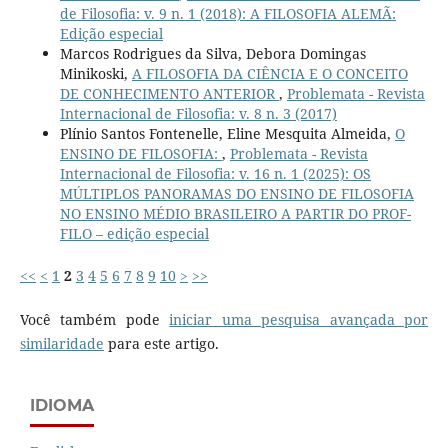
de Filosofia: v. 9 n. 1 (2018): A FILOSOFIA ALEMÃ:
Edição especial
Marcos Rodrigues da Silva, Debora Domingas
Minikoski,
A FILOSOFIA DA CIÊNCIA E O CONCEITO
DE CONHECIMENTO ANTERIOR
,
Problemata - Revista
Internacional de Filosofia: v. 8 n. 3 (2017)
Plínio Santos Fontenelle, Eline Mesquita Almeida,
O
ENSINO DE FILOSOFIA:
,
Problemata - Revista
Internacional de Filosofia: v. 16 n. 1 (2025): OS
MÚLTIPLOS PANORAMAS DO ENSINO DE FILOSOFIA
NO ENSINO MÉDIO BRASILEIRO A PARTIR DO PROF-
FILO – edição especial
<<
<
1
2
3
4
5
6
7
8
9
10
>
>>
Você também pode
iniciar uma pesquisa avançada por
similaridade
para este artigo.
IDIOMA