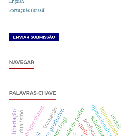
English
Português (Brasil)
ENVIAR SUBMISSÃO
NAVEGAR
PALAVRAS-CHAVE
operacionalismo
enrique dussel
legitimidade
formação
vontade de poder
dualismo
orixás
schelling
herbert feigl
profecia
quebra