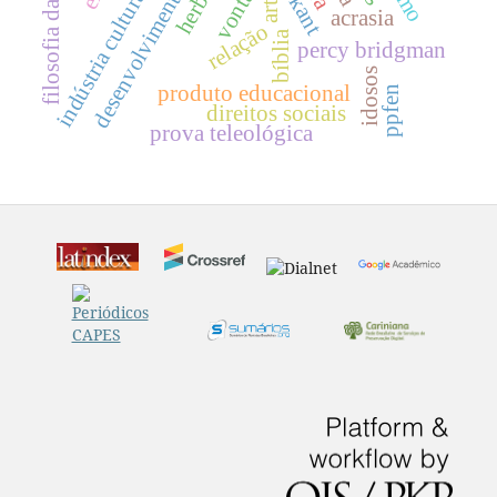
desenvolvimento produtivo
filosofia da libertação
indústria cultural
arte.
kant
acrasia
relação
bíblia
percy bridgman
idosos
produto educacional
ppfen
direitos sociais
prova teleológica