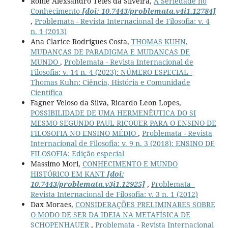
Ronie Alexsandro Teles da Silveira,
A Seriedade no
Conhecimento
[doi: 10.7443/problemata.v4i1.12784]
,
Problemata - Revista Internacional de Filosofia: v. 4
n. 1 (2013)
Ana Clarice Rodrigues Costa,
THOMAS KUHN,
MUDANÇAS DE PARADIGMA E MUDANÇAS DE
MUNDO
,
Problemata - Revista Internacional de
Filosofia: v. 14 n. 4 (2023): NÚMERO ESPECIAL -
Thomas Kuhn: Ciência, História e Comunidade
Científica
Fagner Veloso da Silva, Ricardo Leon Lopes,
POSSIBILIDADE DE UMA HERMENÊUTICA DO SI
MESMO SEGUNDO PAUL RICOUER PARA O ENSINO DE
FILOSOFIA NO ENSINO MÉDIO
,
Problemata - Revista
Internacional de Filosofia: v. 9 n. 3 (2018): ENSINO DE
FILOSOFIA: Edição especial
Massimo Mori,
CONHECIMENTO E MUNDO
HISTÓRICO EM KANT
[doi:
10.7443/problemata.v3i1.12925]
,
Problemata -
Revista Internacional de Filosofia: v. 3 n. 1 (2012)
Dax Moraes,
CONSIDERAÇÕES PRELIMINARES SOBRE
O MODO DE SER DA IDEIA NA METAFÍSICA DE
SCHOPENHAUER
,
Problemata - Revista Internacional