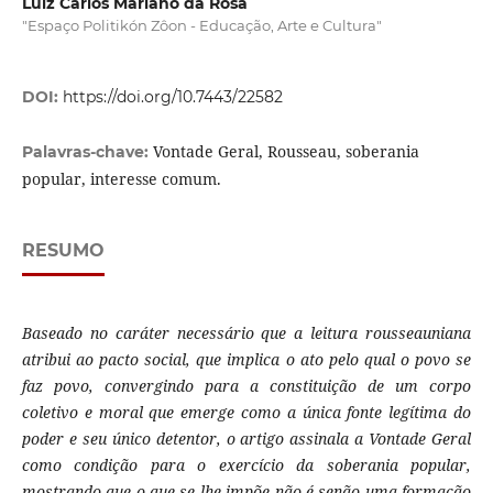
Luiz Carlos Mariano da Rosa
"Espaço Politikón Zôon - Educação, Arte e Cultura"
DOI:
https://doi.org/10.7443/22582
Vontade Geral, Rousseau, soberania
Palavras-chave:
popular, interesse comum.
RESUMO
Baseado no caráter necessário que a leitura rousseauniana
atribui ao pacto social, que implica o ato pelo qual o povo se
faz povo, convergindo para a constituição de um corpo
coletivo e moral que emerge como a única fonte legítima do
poder e seu único detentor, o artigo assinala a Vontade Geral
como condição para o exercício da soberania popular,
mostrando que o que se lhe impõe não é senão uma formação