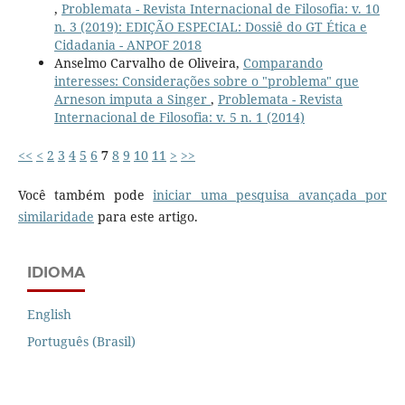
,
Problemata - Revista Internacional de Filosofia: v. 10
n. 3 (2019): EDIÇÃO ESPECIAL: Dossiê do GT Ética e
Cidadania - ANPOF 2018
Anselmo Carvalho de Oliveira,
Comparando
interesses: Considerações sobre o "problema" que
Arneson imputa a Singer
,
Problemata - Revista
Internacional de Filosofia: v. 5 n. 1 (2014)
<<
<
2
3
4
5
6
7
8
9
10
11
>
>>
Você também pode
iniciar uma pesquisa avançada por
similaridade
para este artigo.
IDIOMA
English
Português (Brasil)