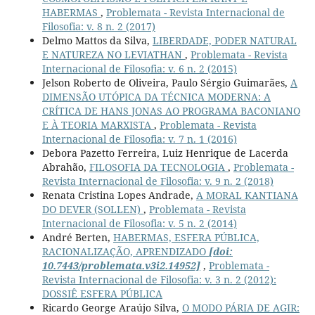
HABERMAS
,
Problemata - Revista Internacional de
Filosofia: v. 8 n. 2 (2017)
Delmo Mattos da Silva,
LIBERDADE, PODER NATURAL
E NATUREZA NO LEVIATHAN
,
Problemata - Revista
Internacional de Filosofia: v. 6 n. 2 (2015)
Jelson Roberto de Oliveira, Paulo Sérgio Guimarães,
A
DIMENSÃO UTÓPICA DA TÉCNICA MODERNA: A
CRÍTICA DE HANS JONAS AO PROGRAMA BACONIANO
E À TEORIA MARXISTA
,
Problemata - Revista
Internacional de Filosofia: v. 7 n. 1 (2016)
Debora Pazetto Ferreira, Luiz Henrique de Lacerda
Abrahão,
FILOSOFIA DA TECNOLOGIA
,
Problemata -
Revista Internacional de Filosofia: v. 9 n. 2 (2018)
Renata Cristina Lopes Andrade,
A MORAL KANTIANA
DO DEVER (SOLLEN)
,
Problemata - Revista
Internacional de Filosofia: v. 5 n. 2 (2014)
André Berten,
HABERMAS, ESFERA PÚBLICA,
RACIONALIZAÇÃO, APRENDIZADO
[doi:
10.7443/problemata.v3i2.14952]
,
Problemata -
Revista Internacional de Filosofia: v. 3 n. 2 (2012):
DOSSIÊ ESFERA PÚBLICA
Ricardo George Araújo Silva,
O MODO PÁRIA DE AGIR: