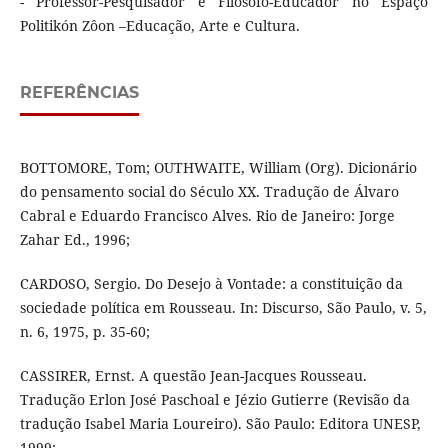
- Professor-Pesquisador e Filósofo-Educador no Espaço
Politikón Zôon –Educação, Arte e Cultura.
REFERÊNCIAS
BOTTOMORE, Tom; OUTHWAITE, William (Org). Dicionário
do pensamento social do Século XX. Tradução de Álvaro
Cabral e Eduardo Francisco Alves. Rio de Janeiro: Jorge
Zahar Ed., 1996;
CARDOSO, Sergio. Do Desejo à Vontade: a constituição da
sociedade política em Rousseau. In: Discurso, São Paulo, v. 5,
n. 6, 1975, p. 35-60;
CASSIRER, Ernst. A questão Jean-Jacques Rousseau.
Tradução Erlon José Paschoal e Jézio Gutierre (Revisão da
tradução Isabel Maria Loureiro). São Paulo: Editora UNESP,
1999;