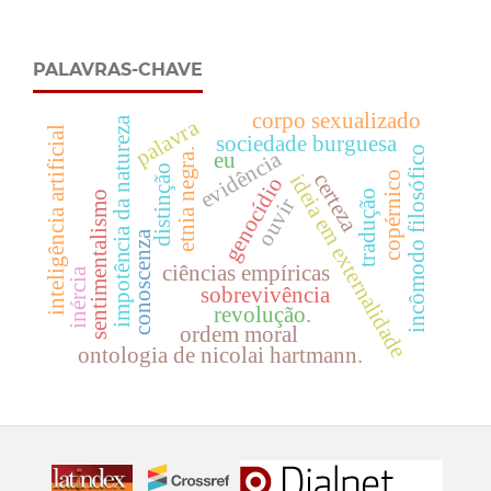
PALAVRAS-CHAVE
corpo sexualizado
impotência da natureza
palavra
inteligência artificial
sociedade burguesa
incômodo filosófico
etnia negra.
evidência
eu
distinção
copérnico
certeza
ideia em externalidade
genocídio
tradução
sentimentalismo
ouvir
conoscenza
ciências empíricas
inércia
sobrevivência
revolução.
ordem moral
ontologia de nicolai hartmann.