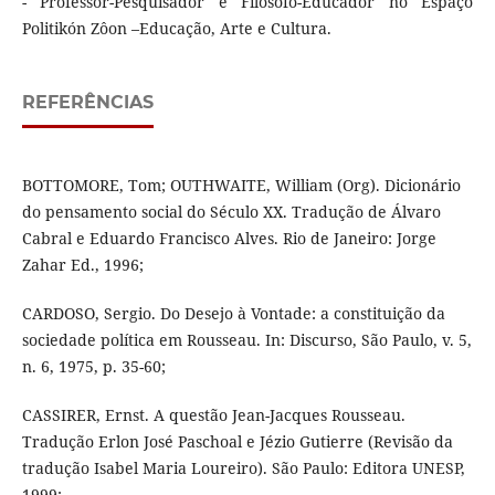
- Professor-Pesquisador e Filósofo-Educador no Espaço
Politikón Zôon –Educação, Arte e Cultura.
REFERÊNCIAS
BOTTOMORE, Tom; OUTHWAITE, William (Org). Dicionário
do pensamento social do Século XX. Tradução de Álvaro
Cabral e Eduardo Francisco Alves. Rio de Janeiro: Jorge
Zahar Ed., 1996;
CARDOSO, Sergio. Do Desejo à Vontade: a constituição da
sociedade política em Rousseau. In: Discurso, São Paulo, v. 5,
n. 6, 1975, p. 35-60;
CASSIRER, Ernst. A questão Jean-Jacques Rousseau.
Tradução Erlon José Paschoal e Jézio Gutierre (Revisão da
tradução Isabel Maria Loureiro). São Paulo: Editora UNESP,
1999;