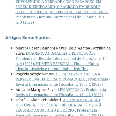
ENVOLVENDO A VERDADE COMO PARADOXO EM
SÖREN KIERKEGAARD, O SAGRADO EM RUDOLF
OTTO E A PRESENÇA ESPIRITUAL EM PAUL TILLICH
,
Problemata - Revista Internacional de Filosofia: v. 13
n. 3 (2022)
Artigos Semelhantes
Marcos Cesar Danhoni Neves, Josie Agatha Parrilha da
Silva,
IMAGENS, ANOMALIAS E REVOLUÇÕES:
,
Problemata - Revista Internacional de Filosofia: v. 14
n. 4 (2023): NÚMERO ESPECIAL - Thomas Kuhn:
Ciência, História e Comunidade Científica
Rogério Sérgio Santos,
ÉTICA DAS VIRTUDES NA
PERSPECTIVA DA ÉTICA NICOMAQUEIA
,
Problemata -
Revista Internacional de Filosofia: v. 16 n. 2 (2025)
Adriano Marques Silva,
SEMÂNTICA-I:
,
Problemata -
Revista Internacional de Filosofia: v. 13 n. 2 (2022)
Fabrício Klain Cristofoletti,
A FUNDAMENTAÇÃO
HISTÓRICA, PROFÉTICA E BÍBLICA DA FÉ CRISTÃ
SEGUNDO AGOSTINHO E BOÉCIO
,
Problemata -
Revista Internacional de Filosofia: v. 12 n. 1 (2021)