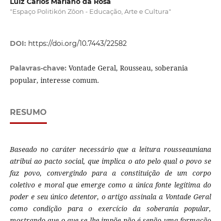
Luiz Carlos Mariano da Rosa
"Espaço Politikón Zôon - Educação, Arte e Cultura"
DOI:
https://doi.org/10.7443/22582
Vontade Geral, Rousseau, soberania
Palavras-chave:
popular, interesse comum.
RESUMO
Baseado no caráter necessário que a leitura rousseauniana
atribui ao pacto social, que implica o ato pelo qual o povo se
faz povo, convergindo para a constituição de um corpo
coletivo e moral que emerge como a única fonte legítima do
poder e seu único detentor, o artigo assinala a Vontade Geral
como condição para o exercício da soberania popular,
mostrando que o que se lhe impõe não é senão uma formação