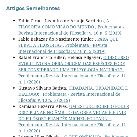
Artigos Semelhantes
Fabio Ciracì, Leandro de Araujo Sardeiro,
A
FILOSOFIA COMO VISÃO DO MUNDO
,
Problemata -
Revista Internacional de Filosofia: v. 10 n. 5 (2019)
Fábio Baltazar do Nascimento Júnior ,
PARA QUE
SERVE A FILOSOFIA?
,
Problemata - Revista
Internacional de Filosofia: v. 10 n. 5 (2019)
Rafael Francisco Hiller, Heloisa Allgayer,
O DISCURSO
EVOLUTIVO NA OBRA ORIGEM DAS ESPÉCIES PODE
SER CONSIDERADO UMA TELEOLOGIA NATURAL?
,
Problemata - Revista Internacional de Filosofia: v. 11
n. 1 (2020)
Gustavo Silvano Batista,
CIDADANIA, URBANIDADE E
DIÁLOGO:
,
Problemata - Revista Internacional de
Filosofia: v. 10 n. 5 (2019)
Damiana Bezerra Alves,
UM ESTUDO SOBRE O PODER
DISCIPLINAR NO ÂMBITO DA OBRA VIGIAR E PUNIR
DO FILÓSOFO FRANCÊS MICHEL FOUCAULT
,
Problemata - Revista Internacional de Filosofia: v. 11
n. 1 (2020)
Lorena Silva Oliveira,
O QUILOMBISMO:
,
Problemata -