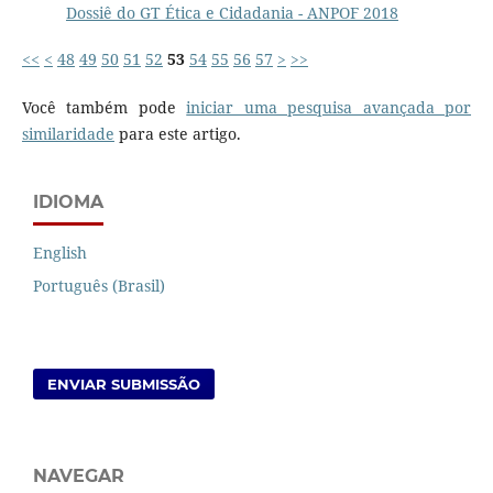
Dossiê do GT Ética e Cidadania - ANPOF 2018
<<
<
48
49
50
51
52
53
54
55
56
57
>
>>
Você também pode
iniciar uma pesquisa avançada por
similaridade
para este artigo.
IDIOMA
English
Português (Brasil)
ENVIAR SUBMISSÃO
NAVEGAR