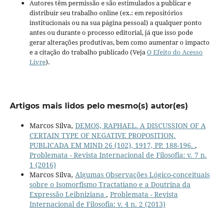
Autores têm permissão e são estimulados a publicar e
distribuir seu trabalho online (ex.: em repositórios
institucionais ou na sua página pessoal) a qualquer ponto
antes ou durante o processo editorial, já que isso pode
gerar alterações produtivas, bem como aumentar o impacto
e a citação do trabalho publicado (Veja
O Efeito do Acesso
Livre
).
Artigos mais lidos pelo mesmo(s) autor(es)
Marcos Silva,
DEMOS, RAPHAEL. A DISCUSSION OF A
CERTAIN TYPE OF NEGATIVE PROPOSITION.
PUBLICADA EM MIND 26 (102), 1917, PP. 188-196.
,
Problemata - Revista Internacional de Filosofia: v. 7 n.
1 (2016)
Marcos Silva,
Algumas Observações Lógico-conceituais
sobre o Isomorfismo Tractatiano e a Doutrina da
Expressão Leibniziana
,
Problemata - Revista
Internacional de Filosofia: v. 4 n. 2 (2013)