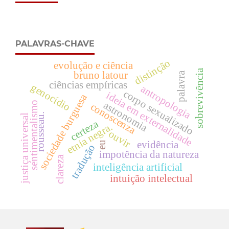
PALAVRAS-CHAVE
distinção
evolução e ciência
sobrevivência
bruno latour
palavra
ciências empíricas
genocídio
antropologia
corpo sexualizado
ideia em externalidade
sociedade burguesa
sentimentalismo
astronomia
conoscenza
rousseau.
justiça universal
certeza
etnia negra.
ouvir
evidência
eu
tradução
impotência da natureza
clareza
inteligência artificial
intuição intelectual