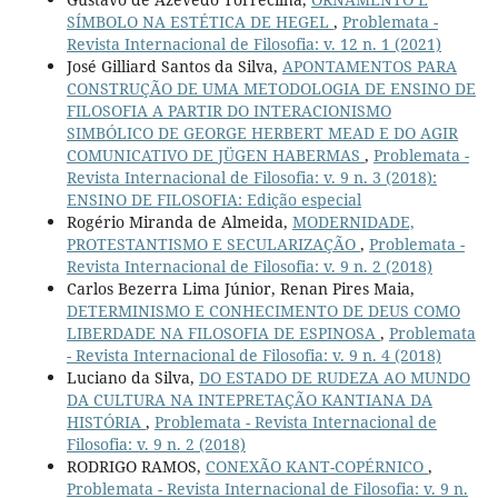
SÍMBOLO NA ESTÉTICA DE HEGEL
,
Problemata -
Revista Internacional de Filosofia: v. 12 n. 1 (2021)
José Gilliard Santos da Silva,
APONTAMENTOS PARA
CONSTRUÇÃO DE UMA METODOLOGIA DE ENSINO DE
FILOSOFIA A PARTIR DO INTERACIONISMO
SIMBÓLICO DE GEORGE HERBERT MEAD E DO AGIR
COMUNICATIVO DE JÜGEN HABERMAS
,
Problemata -
Revista Internacional de Filosofia: v. 9 n. 3 (2018):
ENSINO DE FILOSOFIA: Edição especial
Rogério Miranda de Almeida,
MODERNIDADE,
PROTESTANTISMO E SECULARIZAÇÃO
,
Problemata -
Revista Internacional de Filosofia: v. 9 n. 2 (2018)
Carlos Bezerra Lima Júnior, Renan Pires Maia,
DETERMINISMO E CONHECIMENTO DE DEUS COMO
LIBERDADE NA FILOSOFIA DE ESPINOSA
,
Problemata
- Revista Internacional de Filosofia: v. 9 n. 4 (2018)
Luciano da Silva,
DO ESTADO DE RUDEZA AO MUNDO
DA CULTURA NA INTEPRETAÇÃO KANTIANA DA
HISTÓRIA
,
Problemata - Revista Internacional de
Filosofia: v. 9 n. 2 (2018)
RODRIGO RAMOS,
CONEXÃO KANT-COPÉRNICO
,
Problemata - Revista Internacional de Filosofia: v. 9 n.