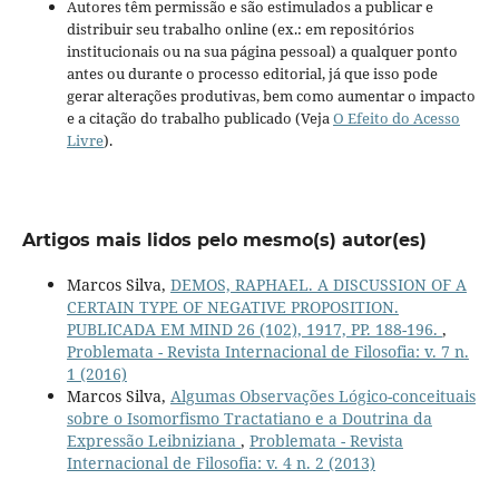
Autores têm permissão e são estimulados a publicar e
distribuir seu trabalho online (ex.: em repositórios
institucionais ou na sua página pessoal) a qualquer ponto
antes ou durante o processo editorial, já que isso pode
gerar alterações produtivas, bem como aumentar o impacto
e a citação do trabalho publicado (Veja
O Efeito do Acesso
Livre
).
Artigos mais lidos pelo mesmo(s) autor(es)
Marcos Silva,
DEMOS, RAPHAEL. A DISCUSSION OF A
CERTAIN TYPE OF NEGATIVE PROPOSITION.
PUBLICADA EM MIND 26 (102), 1917, PP. 188-196.
,
Problemata - Revista Internacional de Filosofia: v. 7 n.
1 (2016)
Marcos Silva,
Algumas Observações Lógico-conceituais
sobre o Isomorfismo Tractatiano e a Doutrina da
Expressão Leibniziana
,
Problemata - Revista
Internacional de Filosofia: v. 4 n. 2 (2013)