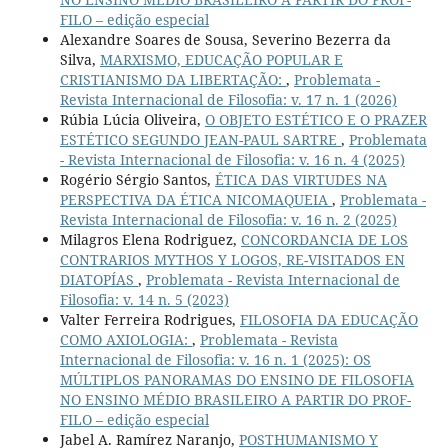
FILO – edição especial
Alexandre Soares de Sousa, Severino Bezerra da
Silva,
MARXISMO, EDUCAÇÃO POPULAR E
CRISTIANISMO DA LIBERTAÇÃO:
,
Problemata -
Revista Internacional de Filosofia: v. 17 n. 1 (2026)
Rúbia Lúcia Oliveira,
O OBJETO ESTÉTICO E O PRAZER
ESTÉTICO SEGUNDO JEAN-PAUL SARTRE
,
Problemata
- Revista Internacional de Filosofia: v. 16 n. 4 (2025)
Rogério Sérgio Santos,
ÉTICA DAS VIRTUDES NA
PERSPECTIVA DA ÉTICA NICOMAQUEIA
,
Problemata -
Revista Internacional de Filosofia: v. 16 n. 2 (2025)
Milagros Elena Rodriguez,
CONCORDANCIA DE LOS
CONTRARIOS MYTHOS Y LOGOS, RE-VISITADOS EN
DIATOPÍAS
,
Problemata - Revista Internacional de
Filosofia: v. 14 n. 5 (2023)
Valter Ferreira Rodrigues,
FILOSOFIA DA EDUCAÇÃO
COMO AXIOLOGIA:
,
Problemata - Revista
Internacional de Filosofia: v. 16 n. 1 (2025): OS
MÚLTIPLOS PANORAMAS DO ENSINO DE FILOSOFIA
NO ENSINO MÉDIO BRASILEIRO A PARTIR DO PROF-
FILO – edição especial
Jabel A. Ramírez Naranjo,
POSTHUMANISMO Y