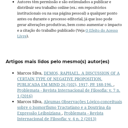
Autores têm permissão e são estimulados a publicar e
distribuir seu trabalho online (ex.: em repositórios
institucionais ou na sua página pessoal) a qualquer ponto
antes ou durante o processo editorial, já que isso pode
gerar alterações produtivas, bem como aumentar o impacto
e a citação do trabalho publicado (Veja
O Efeito do Acesso
Livre
).
Artigos mais lidos pelo mesmo(s) autor(es)
Marcos Silva,
DEMOS, RAPHAEL. A DISCUSSION OF A
CERTAIN TYPE OF NEGATIVE PROPOSITION.
PUBLICADA EM MIND 26 (102), 1917, PP. 188-196.
,
Problemata - Revista Internacional de Filosofia: v. 7 n.
1 (2016)
Marcos Silva,
Algumas Observações Lógico-conceituais
sobre o Isomorfismo Tractatiano e a Doutrina da
Expressão Leibniziana
,
Problemata - Revista
Internacional de Filosofia: v. 4 n. 2 (2013)