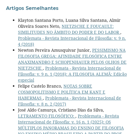
Artigos Semelhantes
Klayton Santana Porto, Luana Silva Santana, Almir
Oliveira Soares Neto,
NIETZSCHE E FOUCAULT:
SIMILITUDES NO ÂMBITO DO PODER E DO LABOR
,
Problemata - Revista Internacional de Filosofia: v. 9 n.
4 (2018)
Newton Pereira Amusquivar Junior,
PESSIMISMO NA
FILOSOFIA GREGA: AFINIDADE FILOSÓFICA ENTRE
ANAXIMANDRO E SCHOPENHAUER PELOS OLHOS DE
NIETZSCHE
,
Problemata - Revista Internacional de
Filosofia: v. 9 n. 1 (2018): A FILOSOFIA ALEMÃ: Edição
especial
Felipe Castelo Branco,
NOTAS SOBRE
COSMOPOLITISMO E POLÍTICA EM KANT E
HABERMAS
,
Problemata - Revista Internacional de
Filosofia: v. 8 n. 2 (2017)
José Aldo Camurça, Cristiano Dias da Silva,
LETRAMENTO FILOSÓFICO:
,
Problemata - Revista
Internacional de Filosofia: v. 16 n. 1 (2025): OS
MÚLTIPLOS PANORAMAS DO ENSINO DE FILOSOFIA
NO ENSINO MÉDIO BRASILEIRO A PARTIR DO PROF-