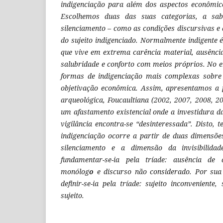
indigenciação para além dos aspectos econômi
Escolhemos duas das suas categorias, a sabe
silenciamento – como as condições discursivas e 
do sujeito indigenciado. Normalmente indigente 
que vive em extrema carência material, ausênci
salubridade e conforto com meios próprios. No 
formas de indigenciação mais complexas sobre
objetivação econômica. Assim, apresentamos a 
arqueológica, Foucaultiana (2002, 2007, 2008, 2
um afastamento existencial onde a investidura 
vigilância encontra-se “desinteressada”. Disto,
indigenciação ocorre a partir de duas dimensõe
silenciamento e a dimensão da invisibilida
fundamentar-se-ia pela tríade: ausência de 
monólog
o
e discurso não considerado. Por sua
definir-se-ia pela tríade: sujeito inconveniente
sujeito.