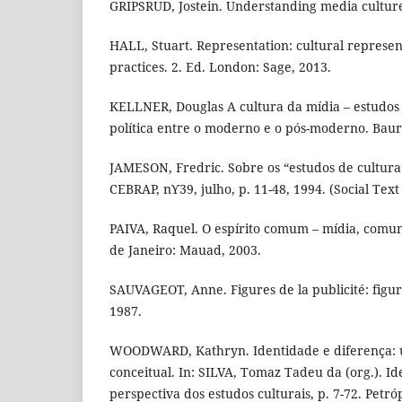
GRIPSRUD, Jostein. Understanding media culture
HALL, Stuart. Representation: cultural represen
practices. 2. Ed. London: Sage, 2013.
KELLNER, Douglas A cultura da mídia – estudos 
política entre o moderno e o pós-moderno. Bau
JAMESON, Fredric. Sobre os “estudos de cultura
CEBRAP, nϒ39, julho, p. 11-48, 1994. (Social Text
PAIVA, Raquel. O espírito comum – mídia, comun
de Janeiro: Mauad, 2003.
SAUVAGEOT, Anne. Figures de la publicité: figur
1987.
WOODWARD, Kathryn. Identidade e diferença: u
conceitual. In: SILVA, Tomaz Tadeu da (org.). Id
perspectiva dos estudos culturais, p. 7-72. Petróp