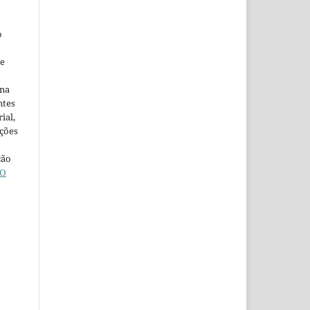
o
ne
ina
ntes
ial,
ações
ção
O