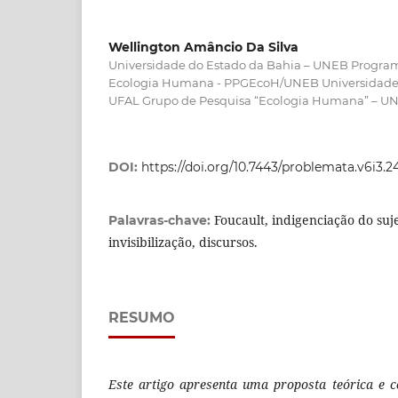
Wellington Amâncio Da Silva
Universidade do Estado da Bahia – UNEB Progr
Ecologia Humana - PPGEcoH/UNEB Universidade F
UFAL Grupo de Pesquisa “Ecologia Humana” – 
DOI:
https://doi.org/10.7443/problemata.v6i3.2
Foucault, indigenciação do suje
Palavras-chave:
invisibilização, discursos.
RESUMO
Este artigo apresenta uma proposta teórica e c