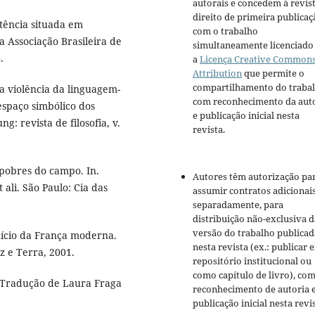
autorais e concedem à revis
direito de primeira publicaç
tência situada em
com o trabalho
a Associação Brasileira de
simultaneamente licenciado
.
a
Licença Creative Common
Attribution
que permite o
compartilhamento do traba
 a violência da linguagem-
com reconhecimento da aut
spaço simbólico dos
e publicação inicial nesta
g: revista de filosofia, v.
revista.
 pobres do campo. In.
Autores têm autorização pa
 ali. São Paulo: Cia das
assumir contratos adicionai
separadamente, para
distribuição não-exclusiva d
versão do trabalho publicad
nício da França moderna.
nesta revista (ex.: publicar 
z e Terra, 2001.
repositório institucional ou
como capítulo de livro), co
 Tradução de Laura Fraga
reconhecimento de autoria 
publicação inicial nesta revis