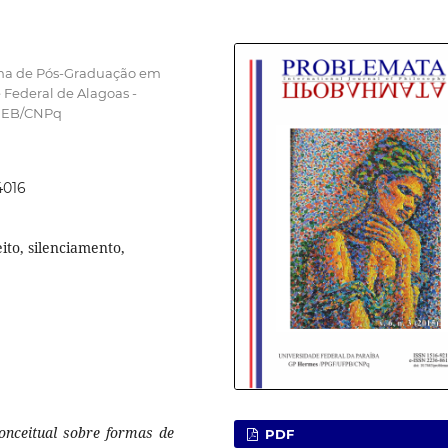
ama de Pós-Graduação em
ederal de Alagoas -
UNEB/CNPq
4016
ito, silenciamento,
onceitual sobre formas de
PDF