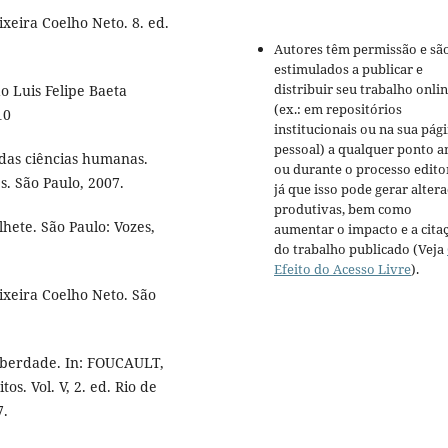
ixeira Coelho Neto. 8. ed.
Autores têm permissão e sã
estimulados a publicar e
distribuir seu trabalho onli
o Luis Felipe Baeta
(ex.: em repositórios
10
institucionais ou na sua pág
pessoal) a qualquer ponto a
 das ciências humanas.
ou durante o processo editor
. São Paulo, 2007.
já que isso pode gerar alter
produtivas, bem como
hete. São Paulo: Vozes,
aumentar o impacto e a cita
do trabalho publicado (Veja
Efeito do Acesso Livre
).
ixeira Coelho Neto. São
 liberdade. In: FOUCAULT,
tos. Vol. V, 2. ed. Rio de
7.