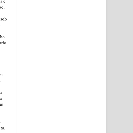
ta o
ão,
 sob
s
lho
oria
ra
s
a
a
em
m
e
ta.