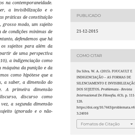
cos na contemporaneidade.
r, a invisibilização e o
PUBLICADO
as práticas de constituição
é, grosso modo, um sujeito
21-12-2015
a de condições mínimas de
entanto, defendemos que há
 os sujeitos para além da
partir de uma perspectiva
COMO CITAR
010), a indigenciação como
da máquina da punição e da
Da Silva, W. A. (2015). FOUCAULT E
 temos como hipótese que a
INDIGENCIAÇÃO – AS FORMAS DE
s, a saber, a dimensão do
SILENCIAMENTO E INVISIBILIZAÇÃ
de. A primeira dimensão
DOS SUJEITOS.
Problemata - Revista
Internacional De Filosofia
,
6
(3), p. 111
discurso, discurso como
128.
 vez, a segunda dimensão
https://doi.org/10.7443/problemata.v6
, sujeito ignorado e o não-
3.24016
Fomatos de Citação