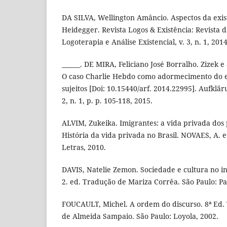
DA SILVA, Wellington Amâncio. Aspectos da exis
Heidegger. Revista Logos & Existência: Revista d
Logoterapia e Análise Existencial, v. 3, n. 1, 2014
______. DE MIRA, Feliciano José Borralho. Zizek e
O caso Charlie Hebdo como adormecimento do e
sujeitos [Doi: 10.15440/arf. 2014.22995]. Aufklärun
2, n. 1, p. p. 105-118, 2015.
ALVIM, Zukeika. Imigrantes: a vida privada dos
História da vida privada no Brasil. NOVAES, A. et
Letras, 2010.
DAVIS, Natelie Zemon. Sociedade e cultura no i
2. ed. Tradução de Mariza Corrêa. São Paulo: Pa
FOUCAULT, Michel. A ordem do discurso. 8ª Ed.
de Almeida Sampaio. São Paulo: Loyola, 2002.