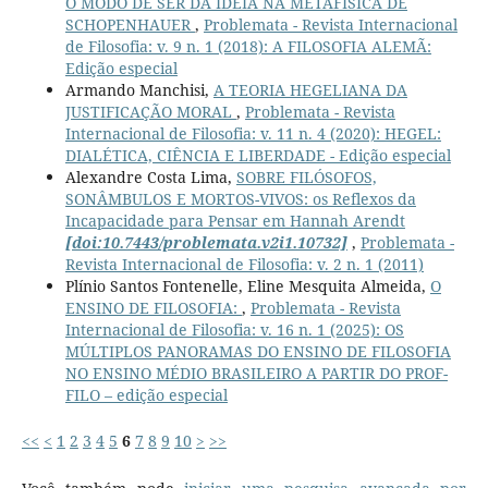
O MODO DE SER DA IDEIA NA METAFÍSICA DE
SCHOPENHAUER
,
Problemata - Revista Internacional
de Filosofia: v. 9 n. 1 (2018): A FILOSOFIA ALEMÃ:
Edição especial
Armando Manchisi,
A TEORIA HEGELIANA DA
JUSTIFICAÇÃO MORAL
,
Problemata - Revista
Internacional de Filosofia: v. 11 n. 4 (2020): HEGEL:
DIALÉTICA, CIÊNCIA E LIBERDADE - Edição especial
Alexandre Costa Lima,
SOBRE FILÓSOFOS,
SONÂMBULOS E MORTOS-VIVOS: os Reflexos da
Incapacidade para Pensar em Hannah Arendt
[doi:10.7443/problemata.v2i1.10732]
,
Problemata -
Revista Internacional de Filosofia: v. 2 n. 1 (2011)
Plínio Santos Fontenelle, Eline Mesquita Almeida,
O
ENSINO DE FILOSOFIA:
,
Problemata - Revista
Internacional de Filosofia: v. 16 n. 1 (2025): OS
MÚLTIPLOS PANORAMAS DO ENSINO DE FILOSOFIA
NO ENSINO MÉDIO BRASILEIRO A PARTIR DO PROF-
FILO – edição especial
<<
<
1
2
3
4
5
6
7
8
9
10
>
>>