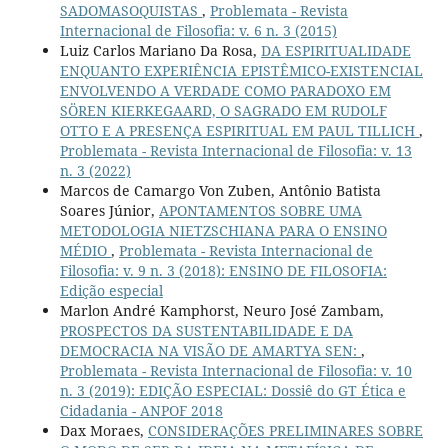
SADOMASOQUISTAS
,
Problemata - Revista
Internacional de Filosofia: v. 6 n. 3 (2015)
Luiz Carlos Mariano Da Rosa,
DA ESPIRITUALIDADE
ENQUANTO EXPERIÊNCIA EPISTÊMICO-EXISTENCIAL
ENVOLVENDO A VERDADE COMO PARADOXO EM
SÖREN KIERKEGAARD, O SAGRADO EM RUDOLF
OTTO E A PRESENÇA ESPIRITUAL EM PAUL TILLICH
,
Problemata - Revista Internacional de Filosofia: v. 13
n. 3 (2022)
Marcos de Camargo Von Zuben, Antônio Batista
Soares Júnior,
APONTAMENTOS SOBRE UMA
METODOLOGIA NIETZSCHIANA PARA O ENSINO
MÉDIO
,
Problemata - Revista Internacional de
Filosofia: v. 9 n. 3 (2018): ENSINO DE FILOSOFIA:
Edição especial
Marlon André Kamphorst, Neuro José Zambam,
PROSPECTOS DA SUSTENTABILIDADE E DA
DEMOCRACIA NA VISÃO DE AMARTYA SEN:
,
Problemata - Revista Internacional de Filosofia: v. 10
n. 3 (2019): EDIÇÃO ESPECIAL: Dossiê do GT Ética e
Cidadania - ANPOF 2018
Dax Moraes,
CONSIDERAÇÕES PRELIMINARES SOBRE