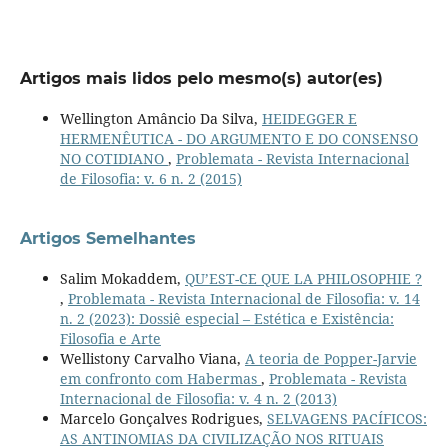
Artigos mais lidos pelo mesmo(s) autor(es)
Wellington Amâncio Da Silva,
HEIDEGGER E
HERMENÊUTICA - DO ARGUMENTO E DO CONSENSO
NO COTIDIANO
,
Problemata - Revista Internacional
de Filosofia: v. 6 n. 2 (2015)
Artigos Semelhantes
Salim Mokaddem,
QU’EST-CE QUE LA PHILOSOPHIE ?
,
Problemata - Revista Internacional de Filosofia: v. 14
n. 2 (2023): Dossiê especial – Estética e Existência:
Filosofia e Arte
Wellistony Carvalho Viana,
A teoria de Popper-Jarvie
em confronto com Habermas
,
Problemata - Revista
Internacional de Filosofia: v. 4 n. 2 (2013)
Marcelo Gonçalves Rodrigues,
SELVAGENS PACÍFICOS:
AS ANTINOMIAS DA CIVILIZAÇÃO NOS RITUAIS