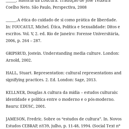
______. História da Loucura. Tradução de José Teixeira
Coelho Neto. São Paulo, Perspectiva, 2008
______.A ética do cuidado de si como prática de liberdade.
In: FOUCAULT, Michel. Ética, Política e Sexualidade: Ditos e
escritos. Vol. V, 2. ed. Rio de Janeiro: Forense Universitária,
2006, p. 264 – 287.
GRIPSRUD, Jostein. Understanding media culture. London:
Arnold, 2002.
HALL, Stuart. Representation: cultural representations and
signifying practices. 2. Ed. London: Sage, 2013.
KELLNER, Douglas A cultura da mídia – estudos culturais:
identidade e política entre o moderno e o pós-moderno.
Bauru: EDUSC, 2001.
JAMESON, Fredric. Sobre os “estudos de cultura”. In. Novos
Estudos CEBRAP, nϒ39, julho, p. 11-48, 1994. (Social Text nº