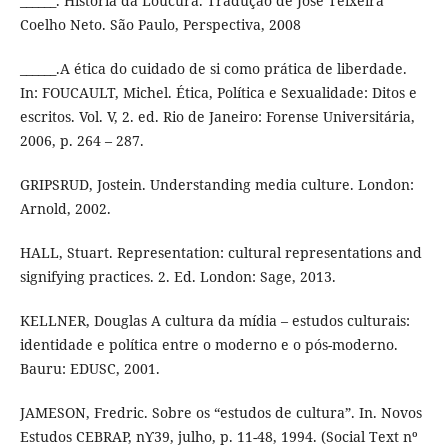
______. História da Loucura. Tradução de José Teixeira
Coelho Neto. São Paulo, Perspectiva, 2008
______.A ética do cuidado de si como prática de liberdade.
In: FOUCAULT, Michel. Ética, Política e Sexualidade: Ditos e
escritos. Vol. V, 2. ed. Rio de Janeiro: Forense Universitária,
2006, p. 264 – 287.
GRIPSRUD, Jostein. Understanding media culture. London:
Arnold, 2002.
HALL, Stuart. Representation: cultural representations and
signifying practices. 2. Ed. London: Sage, 2013.
KELLNER, Douglas A cultura da mídia – estudos culturais:
identidade e política entre o moderno e o pós-moderno.
Bauru: EDUSC, 2001.
JAMESON, Fredric. Sobre os “estudos de cultura”. In. Novos
Estudos CEBRAP, nϒ39, julho, p. 11-48, 1994. (Social Text nº