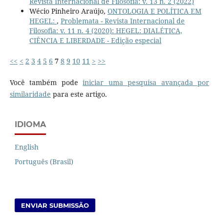
Revista Internacional de Filosofia: v. 13 n. 2 (2022)
Wécio Pinheiro Araújo,
ONTOLOGIA E POLÍTICA EM
HEGEL:
,
Problemata - Revista Internacional de
Filosofia: v. 11 n. 4 (2020): HEGEL: DIALÉTICA,
CIÊNCIA E LIBERDADE - Edição especial
<<
<
2
3
4
5
6
7
8
9
10
11
>
>>
Você também pode
iniciar uma pesquisa avançada por
similaridade
para este artigo.
IDIOMA
English
Português (Brasil)
ENVIAR SUBMISSÃO