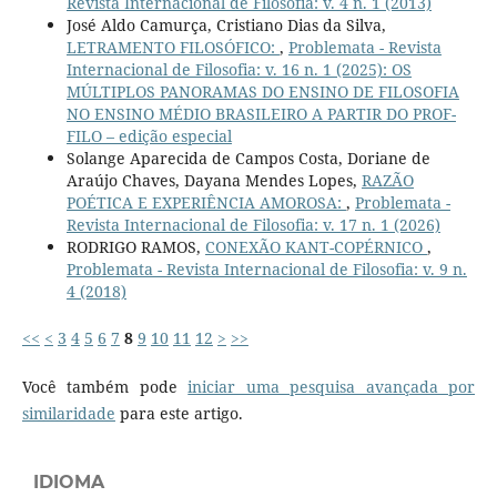
Revista Internacional de Filosofia: v. 4 n. 1 (2013)
José Aldo Camurça, Cristiano Dias da Silva,
LETRAMENTO FILOSÓFICO:
,
Problemata - Revista
Internacional de Filosofia: v. 16 n. 1 (2025): OS
MÚLTIPLOS PANORAMAS DO ENSINO DE FILOSOFIA
NO ENSINO MÉDIO BRASILEIRO A PARTIR DO PROF-
FILO – edição especial
Solange Aparecida de Campos Costa, Doriane de
Araújo Chaves, Dayana Mendes Lopes,
RAZÃO
POÉTICA E EXPERIÊNCIA AMOROSA:
,
Problemata -
Revista Internacional de Filosofia: v. 17 n. 1 (2026)
RODRIGO RAMOS,
CONEXÃO KANT-COPÉRNICO
,
Problemata - Revista Internacional de Filosofia: v. 9 n.
4 (2018)
<<
<
3
4
5
6
7
8
9
10
11
12
>
>>
Você também pode
iniciar uma pesquisa avançada por
similaridade
para este artigo.
IDIOMA