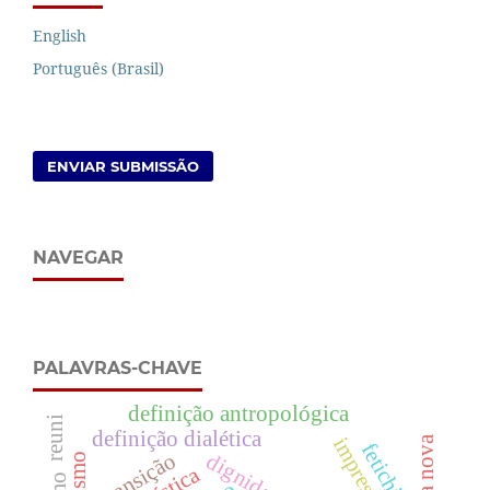
English
Português (Brasil)
ENVIAR SUBMISSÃO
NAVEGAR
PALAVRAS-CHAVE
definição antropológica
reuni
definição dialética
impressão
escola nova
fetichismo.
transição
mística