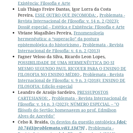
Existência: Filosofia e Arte
Luis Thiago Freire Dantas, Igor Lorra da Costa
Pereira,
ESSE OUTRO QUE INCOMODA:
,
Problemata -
Revista Internacional de Filosofia: v. 14 n. 2 (2023):
Dossiê especial – Estética e Existência: Filosofia e Arte
Viviane Magalhães Pereira,
Fenomenologia
hermenêutica: a “superação” da postura
epistemológica do historicismo
,
Problemata - Revista
Internacional de Filosofia: v. 4 n. 2 (2013)
Fagner Veloso da Silva, Ricardo Leon Lopes,
POSSIBILIDADE DE UMA HERMENÊUTICA DO SI
MESMO SEGUNDO PAUL RICOUER PARA O ENSINO DE
FILOSOFIA NO ENSINO MÉDIO
,
Problemata - Revista
Internacional de Filosofia: v. 9 n. 3 (2018): ENSINO DE
FILOSOFIA: Edição especial
Leandro de Araújo Sardeiro,
PRESSUPOSTOS
CARTESIANOS:
,
Problemata - Revista Internacional de
Filosofia: v. 14 n. 3 (2023): NÚMERO ESPECIAL – "O
filósofo do Sertão: homenagem ao prof. Edmilson
Alves de Azevêdo"
Celso R. Braida,
Os desvios da questão ontológica
[doi:
10.7443/problemata.v4i1.13479]
,
Problemata -