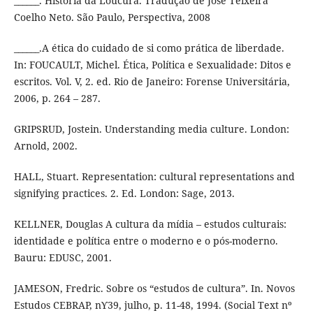
______. História da Loucura. Tradução de José Teixeira
Coelho Neto. São Paulo, Perspectiva, 2008
______.A ética do cuidado de si como prática de liberdade.
In: FOUCAULT, Michel. Ética, Política e Sexualidade: Ditos e
escritos. Vol. V, 2. ed. Rio de Janeiro: Forense Universitária,
2006, p. 264 – 287.
GRIPSRUD, Jostein. Understanding media culture. London:
Arnold, 2002.
HALL, Stuart. Representation: cultural representations and
signifying practices. 2. Ed. London: Sage, 2013.
KELLNER, Douglas A cultura da mídia – estudos culturais:
identidade e política entre o moderno e o pós-moderno.
Bauru: EDUSC, 2001.
JAMESON, Fredric. Sobre os “estudos de cultura”. In. Novos
Estudos CEBRAP, nϒ39, julho, p. 11-48, 1994. (Social Text nº