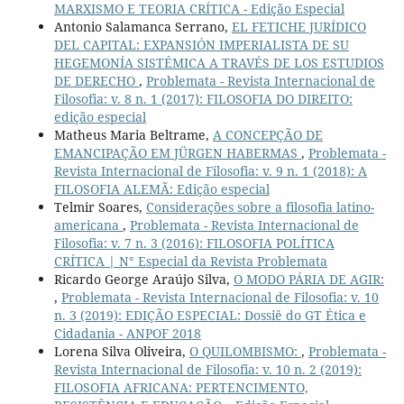
MARXISMO E TEORIA CRÍTICA - Edição Especial
Antonio Salamanca Serrano,
EL FETICHE JURÍDICO
DEL CAPITAL: EXPANSIÓN IMPERIALISTA DE SU
HEGEMONÍA SISTÉMICA A TRAVÉS DE LOS ESTUDIOS
DE DERECHO
,
Problemata - Revista Internacional de
Filosofia: v. 8 n. 1 (2017): FILOSOFIA DO DIREITO:
edição especial
Matheus Maria Beltrame,
A CONCEPÇÃO DE
EMANCIPAÇÃO EM JÜRGEN HABERMAS
,
Problemata -
Revista Internacional de Filosofia: v. 9 n. 1 (2018): A
FILOSOFIA ALEMÃ: Edição especial
Telmir Soares,
Considerações sobre a filosofia latino-
americana
,
Problemata - Revista Internacional de
Filosofia: v. 7 n. 3 (2016): FILOSOFIA POLÍTICA
CRÍTICA | N° Especial da Revista Problemata
Ricardo George Araújo Silva,
O MODO PÁRIA DE AGIR:
,
Problemata - Revista Internacional de Filosofia: v. 10
n. 3 (2019): EDIÇÃO ESPECIAL: Dossiê do GT Ética e
Cidadania - ANPOF 2018
Lorena Silva Oliveira,
O QUILOMBISMO:
,
Problemata -
Revista Internacional de Filosofia: v. 10 n. 2 (2019):
FILOSOFIA AFRICANA: PERTENCIMENTO,