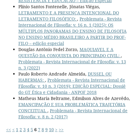
RESISTÊNCIA E EDUCAÇÃO – Edição Especial
Plínio Santos Fontenelle, Jônatas Viégas,
LETRAMENTO E A PRESENÇA INTENCIONAL DO
LETRAMENTO FILOSÓFICO:
,
Problemata - Revista
Internacional de Filosofia: v. 16 n. 1 (2025): OS
MÚLTIPLOS PANORAMAS DO ENSINO DE FILOSOFIA
NO ENSINO MÉDIO BRASILEIRO A PARTIR DO PROF-
FILO – edição especial
Douglas Antônio Fedel Zorzo,
MAQUIAVEL E A
QUESTÃO DA CONQUISTA DO PRINCIPADO CIVIL:
,
Problemata - Revista Internacional de Filosofia: v. 13
n. 3 (2022)
Paulo Roberto Andrade Almeida,
DUSSEL OU
HABERMAS:
,
Problemata - Revista Internacional de
Filosofia: v. 10 n. 3 (2019): EDIÇÃO ESPECIAL: Dossiê
do GT Ética e Cidadania - ANPOF 2018
Matheus Maria Beltrame, Edmilson Alves de Azevêdo,
EMANCIPAÇÃO E SUA PROBLEMÁTICA TRAJETÓRIA
CONCEITUAL
,
Problemata - Revista Internacional de
Filosofia: v. 8 n. 2 (2017)
<<
<
1
2
3
4
5
6
7
8
9
10
>
>>