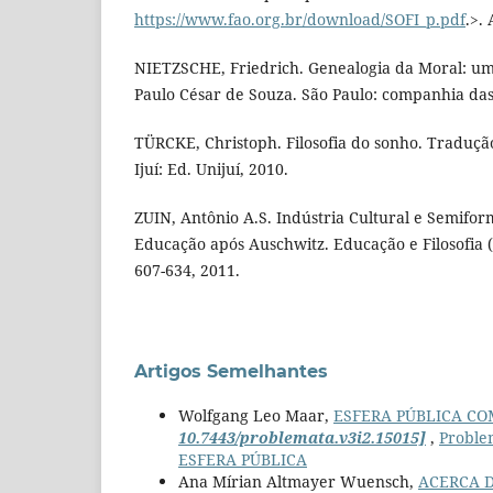
https://www.fao.org.br/download/SOFI_p.pdf
.>.
NIETZSCHE, Friedrich. Genealogia da Moral: um
Paulo César de Souza. São Paulo: companhia das 
TÜRCKE, Christoph. Filosofia do sonho. Traduçã
Ijuí: Ed. Unijuí, 2010.
ZUIN, Antônio A.S. Indústria Cultural e Semifor
Educação após Auschwitz. Educação e Filosofia (U
607-634, 2011.
Artigos Semelhantes
Wolfgang Leo Maar,
ESFERA PÚBLICA CO
10.7443/problemata.v3i2.15015]
,
Problem
ESFERA PÚBLICA
Ana Mírian Altmayer Wuensch,
ACERCA D