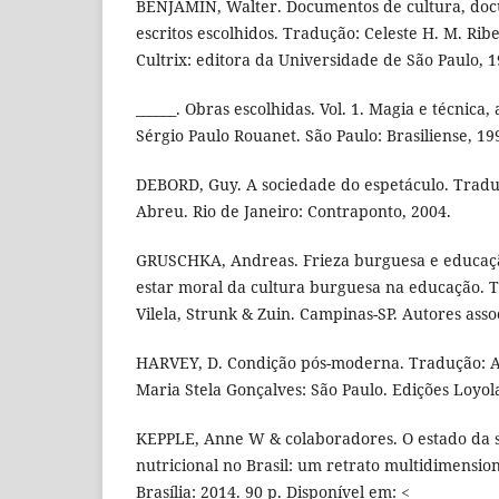
BENJAMIN, Walter. Documentos de cultura, doc
escritos escolhidos. Tradução: Celeste H. M. Rib
Cultrix: editora da Universidade de São Paulo, 1
______. Obras escolhidas. Vol. 1. Magia e técnica, 
Sérgio Paulo Rouanet. São Paulo: Brasiliense, 19
DEBORD, Guy. A sociedade do espetáculo. Traduç
Abreu. Rio de Janeiro: Contraponto, 2004.
GRUSCHKA, Andreas. Frieza burguesa e educaçã
estar moral da cultura burguesa na educação. 
Vilela, Strunk & Zuin. Campinas-SP. Autores asso
HARVEY, D. Condição pós-moderna. Tradução: Ad
Maria Stela Gonçalves: São Paulo. Edições Loyol
KEPPLE, Anne W & colaboradores. O estado da 
nutricional no Brasil: um retrato multidimension
Brasília: 2014. 90 p. Disponível em: <