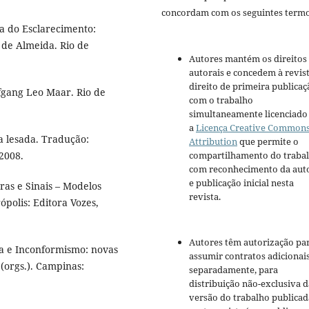
concordam com os seguintes termo
 do Esclarecimento:
 de Almeida. Rio de
Autores mantém os direitos
autorais e concedem à revis
direito de primeira publicaç
fgang Leo Maar. Rio de
com o trabalho
simultaneamente licenciado
a
Licença Creative Common
da lesada. Tradução:
Attribution
que permite o
compartilhamento do traba
2008.
com reconhecimento da aut
e publicação inicial nesta
ras e Sinais – Modelos
revista.
ópolis: Editora Vozes,
Autores têm autorização pa
ica e Inconformismo: novas
assumir contratos adicionai
 (orgs.). Campinas:
separadamente, para
distribuição não-exclusiva d
versão do trabalho publicad