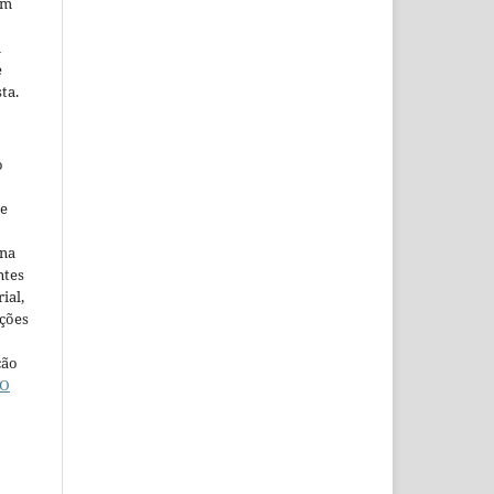
em
m
e
ta.
o
ne
ina
ntes
ial,
ações
ção
O