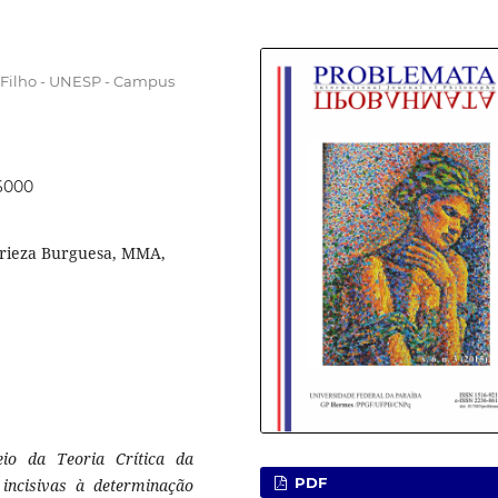
a Filho - UNESP - Campus
26000
 Frieza Burguesa, MMA,
eio da Teoria Crítica da
PDF
 incisivas à determinação