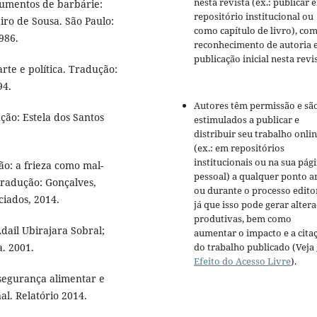
nesta revista (ex.: publicar 
umentos de barbárie:
repositório institucional ou
eiro de Sousa. São Paulo:
como capítulo de livro), co
986.
reconhecimento de autoria 
publicação inicial nesta revis
arte e política. Tradução:
94.
Autores têm permissão e sã
ão: Estela dos Santos
estimulados a publicar e
distribuir seu trabalho onli
(ex.: em repositórios
institucionais ou na sua pág
o: a frieza como mal-
pessoal) a qualquer ponto a
Tradução: Gonçalves,
ou durante o processo editor
ciados, 2014.
já que isso pode gerar alter
produtivas, bem como
ail Ubirajara Sobral;
aumentar o impacto e a cita
do trabalho publicado (Veja
a. 2001.
Efeito do Acesso Livre
).
segurança alimentar e
al. Relatório 2014.