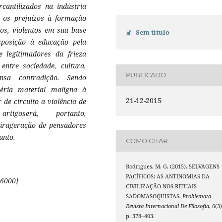
cantilizados na indústria
r os prejuízos à formação
os, violentos em sua base
Sem título
sposição à educação pela
 legitimadores da frieza
entre sociedade, cultura,
PUBLICADO
nsa contradição. Sendo
séria material maligna à
21-12-2015
 de circuito a violência de
tigoserá, portanto,
eirageração de pensadores
unto.
COMO CITAR
Rodrigues, M. G. (2015). SELVAGENS
PACÍFICOS: AS ANTINOMIAS DA
6000]
CIVILIZAÇÃO NOS RITUAIS
SADOMASOQUISTAS.
Problemata -
Revista Internacional De Filosofia
,
6
(3)
p. 378–403.