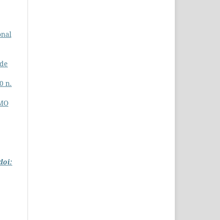
onal
 de
0 n.
IMO
doi: