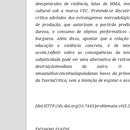
deespetáculos de violência, lutas de MMA,
mer
cultural sob a marca UFC. Pretende-se discuti
crítica advindos dos estratagemas mercadológic
de produção, que autorizam a partirda predi
dureza, o consumo de objetos performáticos e
burguesa. Além disso, apontar que a relação 
educação e violência concreta, é de inte
assim,refletir sobre as consequências da mi
subjetividade pode ser uma alternativa de retirar
destruiçãoimediata do outro.
O ar
umaanáliseconceitualapoiadanas bases da prim
da TeoriaCrítica, sem a intenção de esgotar o ass
[
doi:HTTP://dx.doi.org/10.7443/problemata.
v6i3.
2
DOWNLOADS