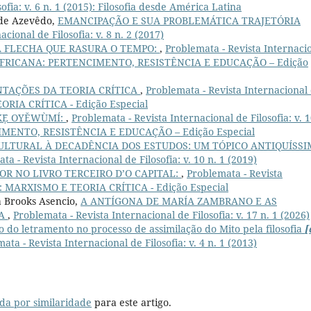
ofia: v. 6 n. 1 (2015): Filosofia desde América Latina
 de Azevêdo,
EMANCIPAÇÃO E SUA PROBLEMÁTICA TRAJETÓRIA
cional de Filosofia: v. 8 n. 2 (2017)
A FLECHA QUE RASURA O TEMPO:
,
Problemata - Revista Internaci
OFIA AFRICANA: PERTENCIMENTO, RESISTÊNCIA E EDUCAÇÃO – Edição
TAÇÕES DA TEORIA CRÍTICA
,
Problemata - Revista Internacional
TEORIA CRÍTICA - Edição Especial
Ẹ́ OYĚWÙMÍ:
,
Problemata - Revista Internacional de Filosofia: v. 1
IMENTO, RESISTÊNCIA E EDUCAÇÃO – Edição Especial
ULTURAL À DECADÊNCIA DOS ESTUDOS: UM TÓPICO ANTIQUÍSS
ta - Revista Internacional de Filosofia: v. 10 n. 1 (2019)
LOR NO LIVRO TERCEIRO D’O CAPITAL:
,
Problemata - Revista
019): MARXISMO E TEORIA CRÍTICA - Edição Especial
da Brooks Asencio,
A ANTÍGONA DE MARÍA ZAMBRANO E AS
DA
,
Problemata - Revista Internacional de Filosofia: v. 17 n. 1 (2026)
 do letramento no processo de assimilação do Mito pela filosofia
[
ata - Revista Internacional de Filosofia: v. 4 n. 1 (2013)
da por similaridade
para este artigo.