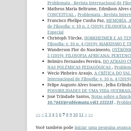
Problemata - Revista Internacional de Filos
Matheus Maria Beltrame, Edmilson Alves
CONCEITUAL
,
Problemata - Revista Interna
Francisco Phelipe Cunha Paz,
MEMORÍA, 
de Filosofia: v. 10 n. 2 (2019): FILOS
Especial
Christoph Türcke,
HORKHEIMER E AS TEN
Filosofia: v. 10 n. 4 (2019): MARXISMO E 
Wanderson Flor do Nascimento,
OYÈRÓNK
2 (2019): FILOSOFIA AFRICANA: PERTENC
Belmiro Fernandes Pereira,
DO ATRASO C
NAS POLÉMICAS PEDAGÓGICAS
,
Problema
Wecio Pinheiro Araujo,
A CRÍTICA DO VA
Internacional de Filosofia: v. 10 n. 4 (2
Felipe Augusto Alves Soares , Jelba Erlin
POSSIBILIDADES DE UMA VIDA QUEBRA
José Trindade Santos,
Notas sobre a função
10.7443/problemata.v4i1.15513]
,
Problem
<<
<
2
3
4
5
6
7
8
9
10
11
>
>>
Você também pode
iniciar uma pesquisa avança