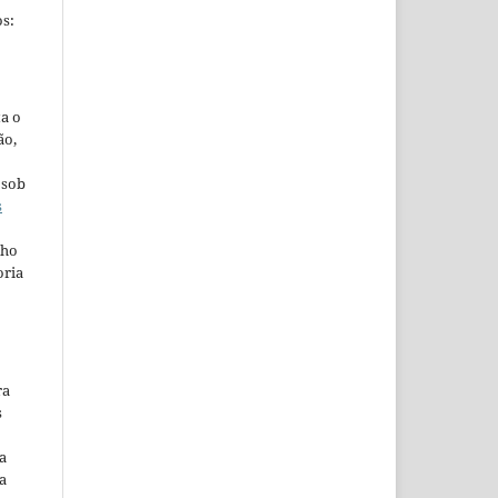
s:
ta o
ão,
 sob
s
lho
oria
ra
s
a
a