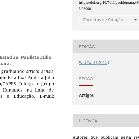
https://doi.org/10.7443/problemata.v6
3.26000
Fomatos de Citação
EDIÇÃO
Estadual Paulista Júlio
v. 6 n. 3 (2015)
uara.
ós-graduando
stricto sensu,
e Estadual Paulista Júlio
SEÇÃO
a/CAPES. Integra o grupo
s Humanos, na linha de
Artigos
as e Educação. E-mail:
LICENÇA
Autores que publicam nesta rev