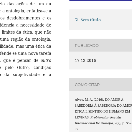
eio das ações de um eu
 a ontologia, enfatiza-se a
r os desdobramentos e os
Sem título
idencia a necessidade de
limites da ética, que não
uma região da ontologia,
PUBLICADO
lidade, mas uma ética da
efende-se uma nova tarefa
or, que é pensar de
outro
17-12-2016
se pelo Outro, condição
o da subjetividade e a
COMO CITAR
Alves, M. A. (2016). DO AMOR A
SABEDORIA À SABEDORIA DO AMOR
ÉTICA E SENTIDO DO HUMANO EM
LEVINAS.
Problemata - Revista
Internacional De Filosofia
,
7
(2), p. 55–
72.