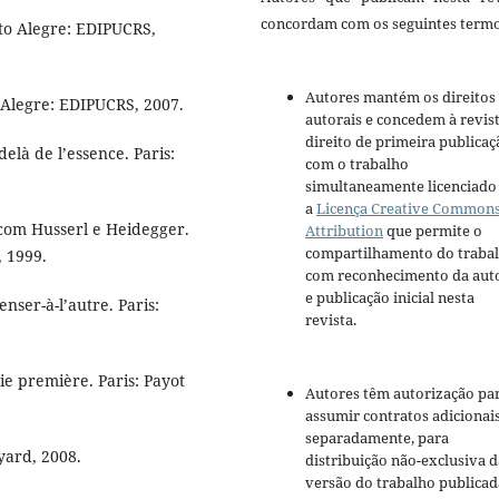
concordam com os seguintes termo
to Alegre: EDIPUCRS,
Autores mantém os direitos
 Alegre: EDIPUCRS, 2007.
autorais e concedem à revis
direito de primeira publicaç
là de l’essence. Paris:
com o trabalho
simultaneamente licenciado
a
Licença Creative Common
com Husserl e Heidegger.
Attribution
que permite o
compartilhamento do traba
, 1999.
com reconhecimento da aut
e publicação inicial nesta
nser-à-l’autre. Paris:
revista.
 première. Paris: Payot
Autores têm autorização pa
assumir contratos adicionai
separadamente, para
yard, 2008.
distribuição não-exclusiva d
versão do trabalho publicad