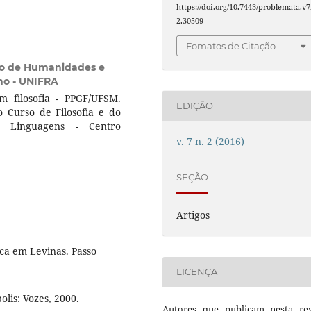
https://doi.org/10.7443/problemata.v7
2.30509
Fomatos de Citação
o de Humanidades e
ano - UNIFRA
 filosofia - PPGF/UFSM.
EDIÇÃO
o Curso de Filosofia e do
 Linguagens - Centro
v. 7 n. 2 (2016)
SEÇÃO
Artigos
ica em Levinas. Passo
LICENÇA
lis: Vozes, 2000.
Autores que publicam nesta rev