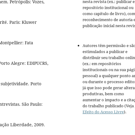
nesta revista (ex.: publicar 
. Petrópolis: Vozes,
repositório institucional ou
como capítulo de livro), co
reconhecimento de autoria 
orité. Paris: Kluwer
publicação inicial nesta revis
ontpellier: Fata
Autores têm permissão e sã
estimulados a publicar e
distribuir seu trabalho onli
 Porto Alegre: EDIPUCRS,
(ex.: em repositórios
institucionais ou na sua pág
pessoal) a qualquer ponto a
ou durante o processo editor
subjetividade. Porto
já que isso pode gerar alter
produtivas, bem como
aumentar o impacto e a cita
trevistas. São Paulo:
do trabalho publicado (Veja
Efeito do Acesso Livre
).
tação Liberdade, 2009.