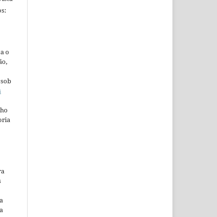
s:
ta o
ão,
 sob
s
lho
oria
ra
s
a
a