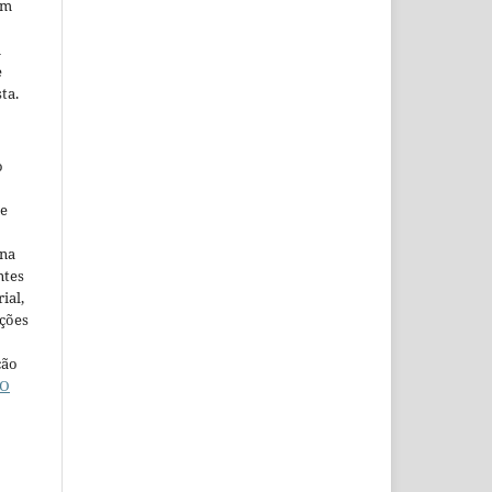
em
m
e
ta.
o
ne
ina
ntes
ial,
ações
ção
O