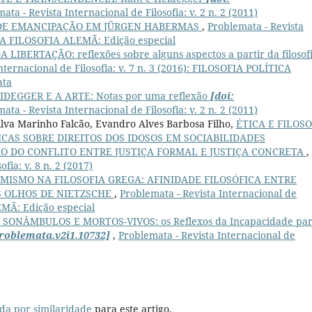
ata - Revista Internacional de Filosofia: v. 2 n. 2 (2011)
DE EMANCIPAÇÃO EM JÜRGEN HABERMAS
,
Problemata - Revista
8): A FILOSOFIA ALEMÃ: Edição especial
LIBERTAÇÃO: reflexões sobre alguns aspectos a partir da filosof
nternacional de Filosofia: v. 7 n. 3 (2016): FILOSOFIA POLÍTICA
ata
IDEGGER E A ARTE: Notas por uma reflexão
[doi:
ata - Revista Internacional de Filosofia: v. 2 n. 2 (2011)
ilva Marinho Falcão, Evandro Alves Barbosa Filho,
ÉTICA E FILOSO
ICAS SOBRE DIREITOS DOS IDOSOS EM SOCIABILIDADES
O DO CONFLITO ENTRE JUSTIÇA FORMAL E JUSTIÇA CONCRETA
,
fia: v. 8 n. 2 (2017)
IMISMO NA FILOSOFIA GREGA: AFINIDADE FILOSÓFICA ENTRE
 OLHOS DE NIETZSCHE
,
Problemata - Revista Internacional de
LEMÃ: Edição especial
 SONÂMBULOS E MORTOS-VIVOS: os Reflexos da Incapacidade pa
problemata.v2i1.10732]
,
Problemata - Revista Internacional de
da por similaridade
para este artigo.