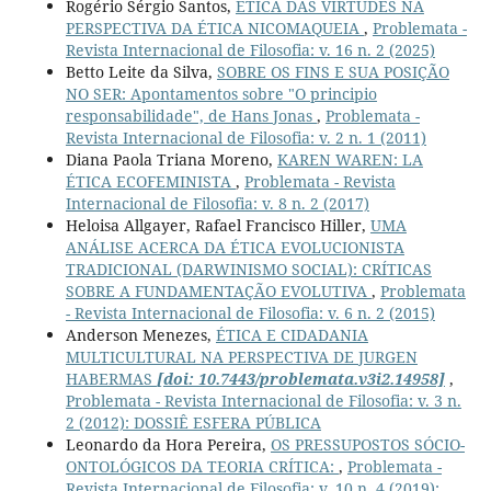
Rogério Sérgio Santos,
ÉTICA DAS VIRTUDES NA
PERSPECTIVA DA ÉTICA NICOMAQUEIA
,
Problemata -
Revista Internacional de Filosofia: v. 16 n. 2 (2025)
Betto Leite da Silva,
SOBRE OS FINS E SUA POSIÇÃO
NO SER: Apontamentos sobre "O principio
responsabilidade", de Hans Jonas
,
Problemata -
Revista Internacional de Filosofia: v. 2 n. 1 (2011)
Diana Paola Triana Moreno,
KAREN WAREN: LA
ÉTICA ECOFEMINISTA
,
Problemata - Revista
Internacional de Filosofia: v. 8 n. 2 (2017)
Heloisa Allgayer, Rafael Francisco Hiller,
UMA
ANÁLISE ACERCA DA ÉTICA EVOLUCIONISTA
TRADICIONAL (DARWINISMO SOCIAL): CRÍTICAS
SOBRE A FUNDAMENTAÇÃO EVOLUTIVA
,
Problemata
- Revista Internacional de Filosofia: v. 6 n. 2 (2015)
Anderson Menezes,
ÉTICA E CIDADANIA
MULTICULTURAL NA PERSPECTIVA DE JURGEN
HABERMAS
[doi: 10.7443/problemata.v3i2.14958]
,
Problemata - Revista Internacional de Filosofia: v. 3 n.
2 (2012): DOSSIÊ ESFERA PÚBLICA
Leonardo da Hora Pereira,
OS PRESSUPOSTOS SÓCIO-
ONTOLÓGICOS DA TEORIA CRÍTICA:
,
Problemata -
Revista Internacional de Filosofia: v. 10 n. 4 (2019):