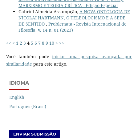
MARXISMO E TEORIA CRÍTICA - Edição Especial
Gabriel Almeida Assumpção,
A NOVA ONTOLOGIA DE
NICOLAI HARTMANN, O TELEOLOGISMO E A SEDE
DE SENTIDO
,
Problemata - Revista Internacional de
Filosofia: v. 14 n. 01 (2023)
<<
<
1
2
3
4
5
6
7
8
9
10
>
>>
Você também pode
iniciar uma pesquisa avançada por
similaridade
para este artigo.
IDIOMA
English
Português (Brasil)
ENVIAR SUBMISSÃO