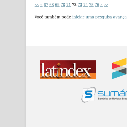
<<
<
67
68
69
70
71
72
73
74
75
76
>
>>
Você também pode
iniciar uma pesquisa avança