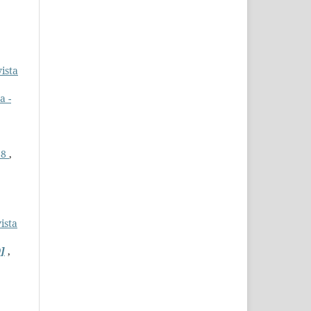
ista
a -
88
,
ista
]
,