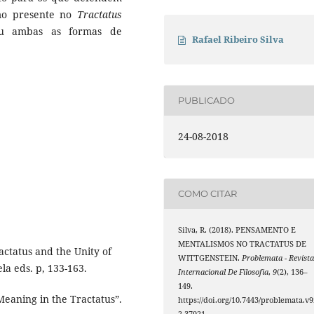
mo presente no
Tractatus
ou ambas as formas de
Rafael Ribeiro Silva
PUBLICADO
24-08-2018
COMO CITAR
Silva, R. (2018). PENSAMENTO E
MENTALISMOS NO TRACTATUS DE
ctatus and the Unity of
WITTGENSTEIN.
Problemata - Revist
la eds. p, 133-163.
Internacional De Filosofia
,
9
(2), 136–
149.
eaning in the Tractatus”.
https://doi.org/10.7443/problemata.v9
2.37921