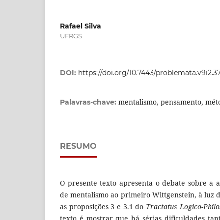
Rafael Silva
UFRGS
DOI:
https://doi.org/10.7443/problemata.v9i2.3
mentalismo, pensamento, mét
Palavras-chave:
RESUMO
O presente texto apresenta o debate sobre a 
de mentalismo ao primeiro Wittgenstein, à luz 
as proposições 3 e 3.1 do
Tractatus Logico-Phil
texto é mostrar que há sérias dificuldades t