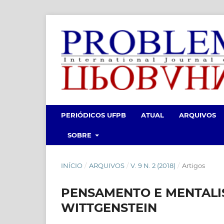
PERIÓDICOS UFPB
ATUAL
ARQUIVOS
SOBRE
INÍCIO
/
ARQUIVOS
/
V. 9 N. 2 (2018)
/
Artigos
PENSAMENTO E MENTALI
WITTGENSTEIN