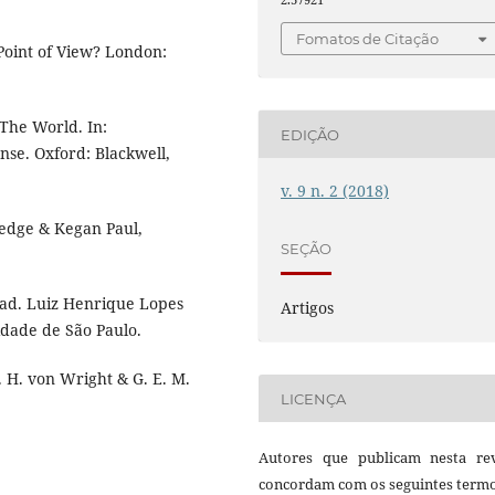
Fomatos de Citação
Point of View? London:
The World. In:
EDIÇÃO
nse. Oxford: Blackwell,
v. 9 n. 2 (2018)
ledge & Kegan Paul,
SEÇÃO
Trad. Luiz Henrique Lopes
Artigos
idade de São Paulo.
. H. von Wright & G. E. M.
LICENÇA
Autores que publicam nesta rev
concordam com os seguintes termo