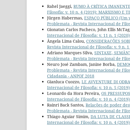
Rahel Jaeggi,
RUMO À CRÍTICA IMANENTE
Filosofia: v. 10 n. 4 (2019): MARXISMO E 
Jürgen Habermas,
ESPAÇO PÚBLICO (Um v
Problemata - Revista Internacional de Filo
Gionatan Carlos Pacheco, John Ellis McTa
Internacional de Filosofia: v. 11 n. 1 (2020)
Ângela Lima Calou,
CONSIDERAÇÕES SOB
Revista Internacional de Filosofia: v. 9 n
Adriano Marques Silva,
SINTAXE, SEMÂN
Problemata - Revista Internacional de Filoso
Neuro José Zambam, Janine Borba,
DEMOC
Problemata - Revista Internacional de Filo
Cidadania - ANPOF 2018
Gianluca Cuozzo,
LE AVVENTURE DI ODRA
Internacional de Filosofia: v. 10 n. 5 (2019)
Leonardo da Hora Pereira,
OS PRESSUPOS
Internacional de Filosofia: v. 10 n. 4 (2
Rainri Back Santos,
Relações de poder des
Problemata - Revista Internacional de Filoso
Thiago Aguiar Simim,
DA LUTA DE CLAS
Internacional de Filosofia: v. 10 n. 4 (2