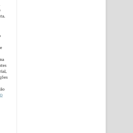
m
e
ta.
o
ne
ina
ntes
ial,
ações
ção
O