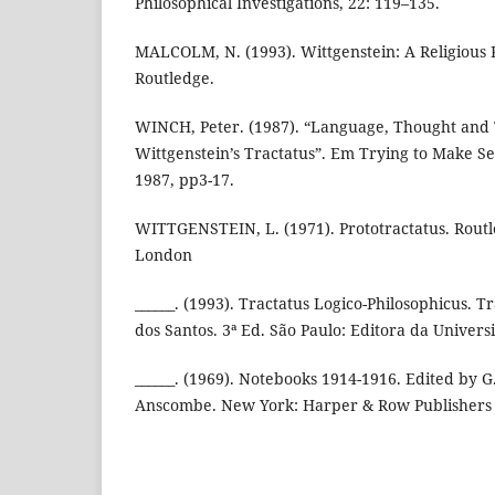
Philosophical Investigations, 22: 119–135.
MALCOLM, N. (1993). Wittgenstein: A Religious 
Routledge.
WINCH, Peter. (1987). “Language, Thought and 
Wittgenstein’s Tractatus”. Em Trying to Make Se
1987, pp3-17.
WITTGENSTEIN, L. (1971). Prototractatus. Rout
London
______. (1993). Tractatus Logico-Philosophicus. 
dos Santos. 3ª Ed. São Paulo: Editora da Univers
______. (1969). Notebooks 1914-1916. Edited by G
Anscombe. New York: Harper & Row Publishers