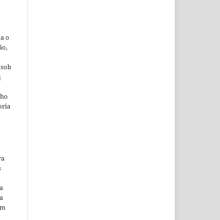
ta o
ão,
 sob
s
lho
oria
ra
s
a
a
em