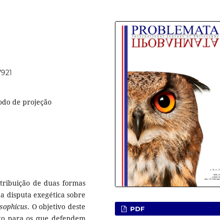
7921
odo de projeção
atribuição de duas formas
da disputa exegética sobre
osophicus
. O objetivo deste
PDF
anto para os que defendem