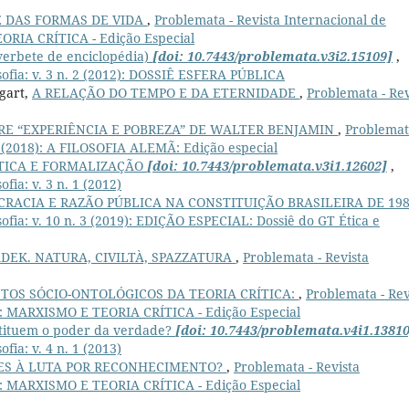
 DAS FORMAS DE VIDA
,
Problemata - Revista Internacional de
TEORIA CRÍTICA - Edição Especial
erbete de enciclopédia)
[doi: 10.7443/problemata.v3i2.15109]
,
sofia: v. 3 n. 2 (2012): DOSSIÊ ESFERA PÚBLICA
ggart,
A RELAÇÃO DO TEMPO E DA ETERNIDADE
,
Problemata - Rev
RE “EXPERIÊNCIA E POBREZA” DE WALTER BENJAMIN
,
Problemat
. 1 (2018): A FILOSOFIA ALEMÃ: Edição especial
TICA E FORMALIZAÇÃO
[doi: 10.7443/problemata.v3i1.12602]
,
fia: v. 3 n. 1 (2012)
RACIA E RAZÃO PÚBLICA NA CONSTITUIÇÃO BRASILEIRA DE 19
sofia: v. 10 n. 3 (2019): EDIÇÃO ESPECIAL: Dossiê do GT Ética e
DEK. NATURA, CIVILTÀ, SPAZZATURA
,
Problemata - Revista
TOS SÓCIO-ONTOLÓGICOS DA TEORIA CRÍTICA:
,
Problemata - Rev
019): MARXISMO E TEORIA CRÍTICA - Edição Especial
tituem o poder da verdade?
[doi: 10.7443/problemata.v4i1.13810
fia: v. 4 n. 1 (2013)
SES À LUTA POR RECONHECIMENTO?
,
Problemata - Revista
019): MARXISMO E TEORIA CRÍTICA - Edição Especial