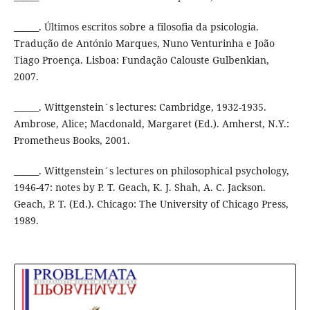
______. Últimos escritos sobre a filosofia da psicologia.
Tradução de António Marques, Nuno Venturinha e João
Tiago Proença. Lisboa: Fundação Calouste Gulbenkian,
2007.
______. Wittgenstein´s lectures: Cambridge, 1932-1935.
Ambrose, Alice; Macdonald, Margaret (Ed.). Amherst, N.Y.:
Prometheus Books, 2001.
______. Wittgenstein´s lectures on philosophical psychology,
1946-47: notes by P. T. Geach, K. J. Shah, A. C. Jackson.
Geach, P. T. (Ed.). Chicago: The University of Chicago Press,
1989.