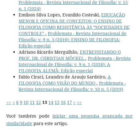
Problemata - Revista Internacional de Filosofia: v. 15
n. 1 (2024)
Emilson Silva Lopes, Evanildo Costeski,
EDUCAÇÃO
MENOR E OFICINA DE CONCEITOS: O ENSINO DE
FILOSOFIA COMO RESISTÊNCIA ÀS “SOCIEDADES DE
CONTROLE”
,
Problemata - Revista Internacional de
Filosofia: v. 9 n. 3 (2018): ENSINO DE FILOSOFIA:
Edição especial
Adriano Ricardo Mergulhão,
ENTREVISTANDO O
PROF. DR. CHRISTIAN MÖCKEL
,
Problemata - Revista
Internacional de Filosofia: v. 9 n. 1 (2018): A
FILOSOFIA ALEMÃ: Edição especial
Fabio Ciracì, Leandro de Araujo Sardeiro,
A
FILOSOFIA COMO VISÃO DO MUNDO
,
Problemata -
Revista Internacional de Filosofia: v. 10 n. 5 (2019)
<<
<
8
9
10
11
12
13
14
15
16
17
>
>>
Você também pode
iniciar uma pesquisa avançada por
similaridade
para este artigo.