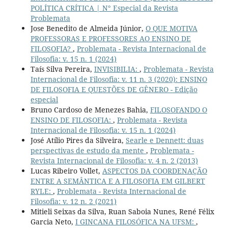
POLÍTICA CRÍTICA | N° Especial da Revista
Problemata
Jose Benedito de Almeida Júnior,
O QUE MOTIVA
PROFESSORAS E PROFESSORES AO ENSINO DE
FILOSOFIA?
,
Problemata - Revista Internacional de
Filosofia: v. 15 n. 1 (2024)
Taís Silva Pereira,
INVISIBILIA:
,
Problemata - Revista
Internacional de Filosofia: v. 11 n. 3 (2020): ENSINO
DE FILOSOFIA E QUESTÕES DE GÊNERO - Edição
especial
Bruno Cardoso de Menezes Bahia,
FILOSOFANDO O
ENSINO DE FILOSOFIA:
,
Problemata - Revista
Internacional de Filosofia: v. 15 n. 1 (2024)
José Atílio Pires da Silveira,
Searle e Dennett: duas
perspectivas de estudo da mente
,
Problemata -
Revista Internacional de Filosofia: v. 4 n. 2 (2013)
Lucas Ribeiro Vollet,
ASPECTOS DA COORDENAÇÃO
ENTRE A SEMÂNTICA E A FILOSOFIA EM GILBERT
RYLE:
,
Problemata - Revista Internacional de
Filosofia: v. 12 n. 2 (2021)
Mitieli Seixas da Silva, Ruan Saboia Nunes, René Félix
Garcia Neto,
I GINCANA FILOSÓFICA NA UFSM:
,