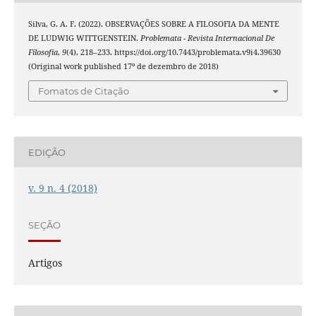
Silva, G. A. F. (2022). OBSERVAÇÕES SOBRE A FILOSOFIA DA MENTE
DE LUDWIG WITTGENSTEIN.
Problemata - Revista Internacional De
Filosofia
,
9
(4), 218–233. https://doi.org/10.7443/problemata.v9i4.39630
(Original work published 17º de dezembro de 2018)
Fomatos de Citação
EDIÇÃO
v. 9 n. 4 (2018)
SEÇÃO
Artigos