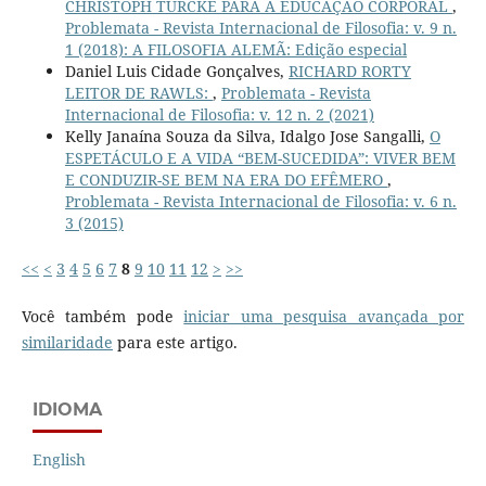
CHRISTOPH TÜRCKE PARA A EDUCAÇÃO CORPORAL
,
Problemata - Revista Internacional de Filosofia: v. 9 n.
1 (2018): A FILOSOFIA ALEMÃ: Edição especial
Daniel Luis Cidade Gonçalves,
RICHARD RORTY
LEITOR DE RAWLS:
,
Problemata - Revista
Internacional de Filosofia: v. 12 n. 2 (2021)
Kelly Janaína Souza da Silva, Idalgo Jose Sangalli,
O
ESPETÁCULO E A VIDA “BEM-SUCEDIDA”: VIVER BEM
E CONDUZIR-SE BEM NA ERA DO EFÊMERO
,
Problemata - Revista Internacional de Filosofia: v. 6 n.
3 (2015)
<<
<
3
4
5
6
7
8
9
10
11
12
>
>>
Você também pode
iniciar uma pesquisa avançada por
similaridade
para este artigo.
IDIOMA
English