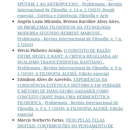
SPUTNIK 1 AO ANTROPOCENO:
,
Problemata - Revista
Internacional de Filosofia: v. 14 n. 2 (2023): Dossiê
especial – Estética e Existência: Filosofia e Arte
Angela Luzia Miranda, Brenna Karoline Alves Aires,
OS PROBLEMAS FILOSÓFICOS DA TECNOLOGIA
MODERNA SEGUNDO HERBERT MARCUSE
,
Problemata - Revista Internacional de Filosofia: v. 7 n.
2 (2016)
Wécio Pinheiro Araújo,
O CONCEITO DE RAZÃO
ENTRE HEGEL E KANT: A CRÍTICA HEGELIANA AO
DUALISMO TRANSCENDENTAL KANTIANO
,
Problemata - Revista Internacional de Filosofia: v. 9 n.
1 (2018): A FILOSOFIA ALEMÃ: Edição especial
Edmilson Alves de Azevêdo,
EXPERIÊNCIA DA
CONSCIÊNCIA ESTÉTICA E HISTÓRICA EM VERDADE
E MÉTODO DE HANS-GEORG GADAMER COMO
CONCEITO CHAVE PARA UMA HERMENÊUTICA
FILOSÓFICA
,
Problemata - Revista Internacional de
Filosofia: v. 9 n. 1 (2018): A FILOSOFIA ALEMÃ: Edição
especial
Márcio Norberto Farias,
VÍCIO PELAS TELAS
DIGITAIS: CONTRIBUIÇÕES DO PENSAMENTO DE