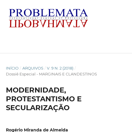
INÍCIO
/
ARQUIVOS
/
V. 9 N. 2 (2018)
/
Dossiê Especial - MARGINAIS E CLANDESTINOS
MODERNIDADE,
PROTESTANTISMO E
SECULARIZAÇÃO
Rogério Miranda de Almeida