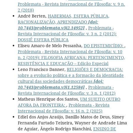
Problemata - Revista Internacional de Filosofia: v. 9 n.
2 (2018)
André Berten,
HABERMAS, ESFERA PÚBLICA,
RACIONALIZAÇÃO, APRENDIZADO
[doi:
10.7443/problemata.v3i2.14952]
,
Problemata -
Revista Internacional de Filosofia: v. 3 n. 2 (2012):
DOSSIÊ ESFERA PÚBLICA
Eliseu Amaro de Melo Pessanha,
DO EPISTEMICÍDIO:
,
Problemata - Revista Internacional de Filosofia: v. 10
n. 2 (2019): FILOSOFIA AFRICANA: PERTENCIMENTO,
RESISTÊNCIA E EDUCAÇÃO – Edição Especial
Leno Francisco Danner,
RELIGIÕES E DEMOCRACIA:
sobre a evolução política e a formação da identidade
cultural das sociedades democráticas
[doi:
10.7443/problemata.v3i1.12584]
,
Problemata -
Revista Internacional de Filosofia: v. 3 n. 1 (2012)
Matheus Henrique dos Santos,
UM SUJEITO OUTRO
AFORA DA FRONTEIRA:
,
Problemata - Revista
Internacional de Filosofia: v. 16 n. 2 (2025)
Ediel dos Anjos Araújo, Danillo Matos de Deus, Simey
Fernanda Furtado Teixeira, Wayner de Andrade Lima
de Aguiar, Ângelo Rodrigo Bianchini,
ENSINO DE