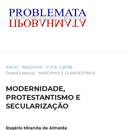
INÍCIO
/
ARQUIVOS
/
V. 9 N. 2 (2018)
/
Dossiê Especial - MARGINAIS E CLANDESTINOS
MODERNIDADE,
PROTESTANTISMO E
SECULARIZAÇÃO
Rogério Miranda de Almeida