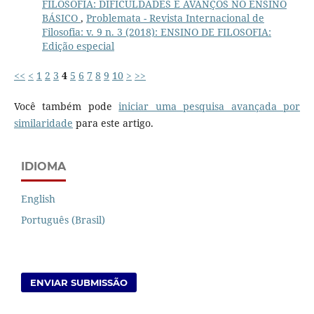
FILOSOFIA: DIFICULDADES E AVANÇOS NO ENSINO
BÁSICO
,
Problemata - Revista Internacional de
Filosofia: v. 9 n. 3 (2018): ENSINO DE FILOSOFIA:
Edição especial
<<
<
1
2
3
4
5
6
7
8
9
10
>
>>
Você também pode
iniciar uma pesquisa avançada por
similaridade
para este artigo.
IDIOMA
English
Português (Brasil)
ENVIAR SUBMISSÃO