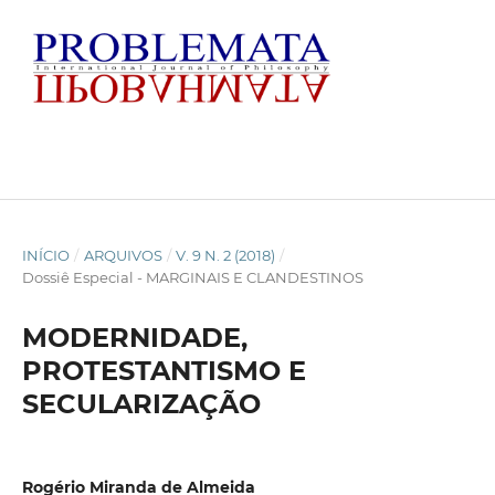
INÍCIO
/
ARQUIVOS
/
V. 9 N. 2 (2018)
/
Dossiê Especial - MARGINAIS E CLANDESTINOS
MODERNIDADE,
PROTESTANTISMO E
SECULARIZAÇÃO
Rogério Miranda de Almeida