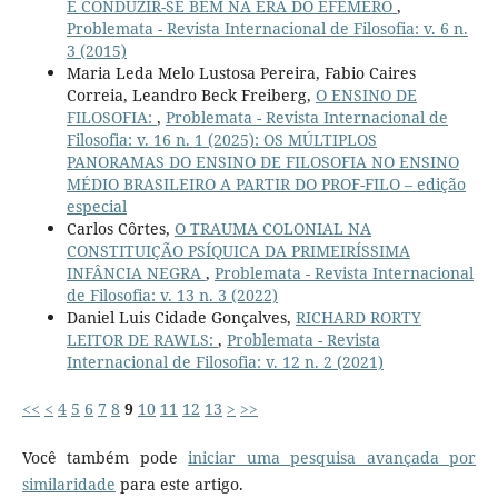
E CONDUZIR-SE BEM NA ERA DO EFÊMERO
,
Problemata - Revista Internacional de Filosofia: v. 6 n.
3 (2015)
Maria Leda Melo Lustosa Pereira, Fabio Caires
Correia, Leandro Beck Freiberg,
O ENSINO DE
FILOSOFIA:
,
Problemata - Revista Internacional de
Filosofia: v. 16 n. 1 (2025): OS MÚLTIPLOS
PANORAMAS DO ENSINO DE FILOSOFIA NO ENSINO
MÉDIO BRASILEIRO A PARTIR DO PROF-FILO – edição
especial
Carlos Côrtes,
O TRAUMA COLONIAL NA
CONSTITUIÇÃO PSÍQUICA DA PRIMEIRÍSSIMA
INFÂNCIA NEGRA
,
Problemata - Revista Internacional
de Filosofia: v. 13 n. 3 (2022)
Daniel Luis Cidade Gonçalves,
RICHARD RORTY
LEITOR DE RAWLS:
,
Problemata - Revista
Internacional de Filosofia: v. 12 n. 2 (2021)
<<
<
4
5
6
7
8
9
10
11
12
13
>
>>
Você também pode
iniciar uma pesquisa avançada por
similaridade
para este artigo.