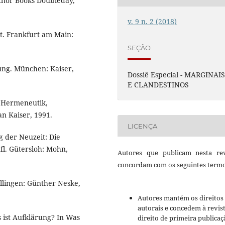
chor Books Doubleday,
v. 9 n. 2 (2018)
t. Frankfurt am Main:
SEÇÃO
ng. München: Kaiser,
Dossiê Especial - MARGINAI
E CLANDESTINOS
: Hermeneutik,
an Kaiser, 1991.
LICENÇA
 der Neuzeit: Die
fl. Gütersloh: Mohn,
Autores que publicam nesta rev
concordam com os seguintes termo
llingen: Günther Neske,
Autores mantém os direitos
autorais e concedem à revis
ist Aufklärung? In Was
direito de primeira publicaç