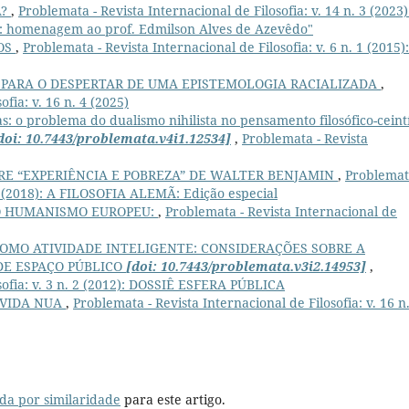
A?
,
Problemata - Revista Internacional de Filosofia: v. 14 n. 3 (2023)
: homenagem ao prof. Edmilson Alves de Azevêdo"
OS
,
Problemata - Revista Internacional de Filosofia: v. 6 n. 1 (2015):
S PARA O DESPERTAR DE UMA EPISTEMOLOGIA RACIALIZADA
,
fia: v. 16 n. 4 (2025)
s: o problema do dualismo nihilista no pensamento filosófico-ceintí
doi: 10.7443/problemata.v4i1.12534]
,
Problemata - Revista
RE “EXPERIÊNCIA E POBREZA” DE WALTER BENJAMIN
,
Problemat
. 1 (2018): A FILOSOFIA ALEMÃ: Edição especial
O HUMANISMO EUROPEU:
,
Problemata - Revista Internacional de
COMO ATIVIDADE INTELIGENTE: CONSIDERAÇÕES SOBRE A
DE ESPAÇO PÚBLICO
[doi: 10.7443/problemata.v3i2.14953]
,
sofia: v. 3 n. 2 (2012): DOSSIÊ ESFERA PÚBLICA
-VIDA NUA
,
Problemata - Revista Internacional de Filosofia: v. 16 n
da por similaridade
para este artigo.