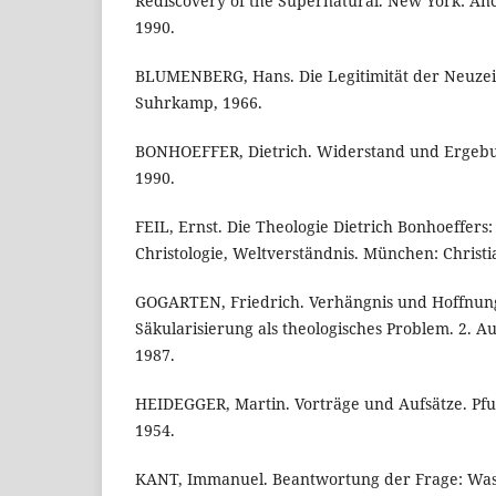
Rediscovery of the Supernatural. New York: An
1990.
BLUMENBERG, Hans. Die Legitimität der Neuzei
Suhrkamp, 1966.
BONHOEFFER, Dietrich. Widerstand und Ergebu
1990.
FEIL, Ernst. Die Theologie Dietrich Bonhoeffers
Christologie, Weltverständnis. München: Christi
GOGARTEN, Friedrich. Verhängnis und Hoffnung
Säkularisierung als theologisches Problem. 2. Au
1987.
HEIDEGGER, Martin. Vorträge und Aufsätze. Pfu
1954.
KANT, Immanuel. Beantwortung der Frage: Was 