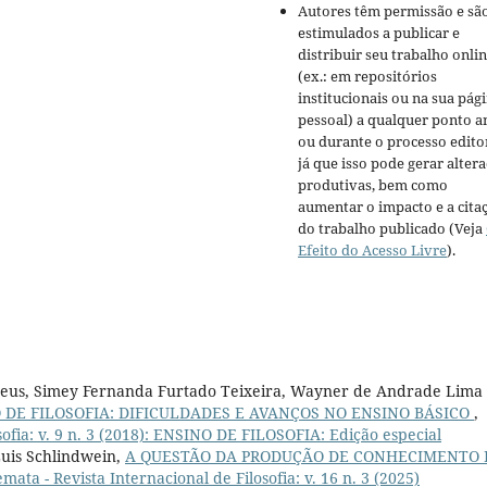
Autores têm permissão e sã
estimulados a publicar e
distribuir seu trabalho onli
(ex.: em repositórios
institucionais ou na sua pág
pessoal) a qualquer ponto a
ou durante o processo editor
já que isso pode gerar alter
produtivas, bem como
aumentar o impacto e a cita
do trabalho publicado (Veja
Efeito do Acesso Livre
).
e Deus, Simey Fernanda Furtado Teixeira, Wayner de Andrade Lima
 DE FILOSOFIA: DIFICULDADES E AVANÇOS NO ENSINO BÁSICO
,
sofia: v. 9 n. 3 (2018): ENSINO DE FILOSOFIA: Edição especial
Luis Schlindwein,
A QUESTÃO DA PRODUÇÃO DE CONHECIMENTO
mata - Revista Internacional de Filosofia: v. 16 n. 3 (2025)