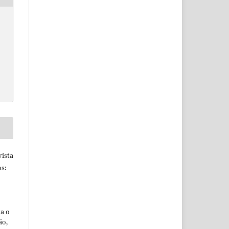
S
ista
s:
ta o
ão,