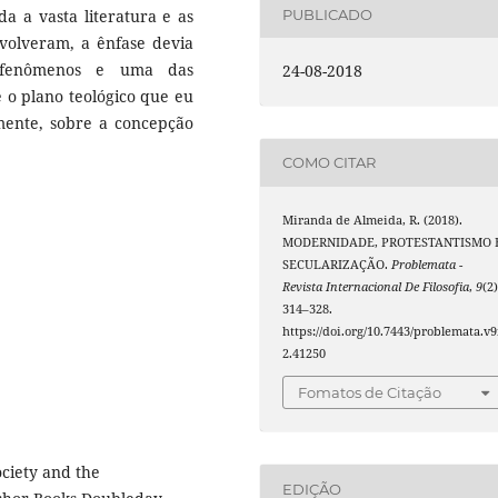
a a vasta literatura e as
PUBLICADO
nvolveram, a ênfase devia
s fenômenos e uma das
24-08-2018
re o plano teológico que eu
rmente, sobre a concepção
COMO CITAR
Miranda de Almeida, R. (2018).
MODERNIDADE, PROTESTANTISMO 
SECULARIZAÇÃO.
Problemata -
Revista Internacional De Filosofia
,
9
(2)
314–328.
https://doi.org/10.7443/problemata.v9
2.41250
Fomatos de Citação
ciety and the
EDIÇÃO