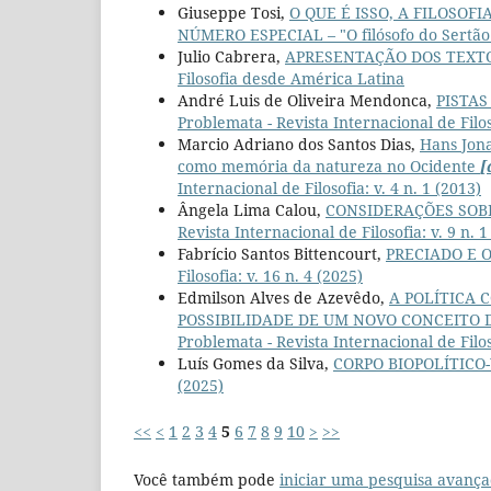
Giuseppe Tosi,
O QUE É ISSO, A FILOSOFI
NÚMERO ESPECIAL – "O filósofo do Sertão
Julio Cabrera,
APRESENTAÇÃO DOS TEXT
Filosofia desde América Latina
André Luis de Oliveira Mendonca,
PISTA
Problemata - Revista Internacional de Filoso
Marcio Adriano dos Santos Dias,
Hans Jona
como memória da natureza no Ocidente
[
Internacional de Filosofia: v. 4 n. 1 (2013)
Ângela Lima Calou,
CONSIDERAÇÕES SOB
Revista Internacional de Filosofia: v. 9 n
Fabrício Santos Bittencourt,
PRECIADO E 
Filosofia: v. 16 n. 4 (2025)
Edmilson Alves de Azevêdo,
A POLÍTICA 
POSSIBILIDADE DE UM NOVO CONCEITO 
Problemata - Revista Internacional de Filo
Luís Gomes da Silva,
CORPO BIOPOLÍTICO
(2025)
<<
<
1
2
3
4
5
6
7
8
9
10
>
>>
Você também pode
iniciar uma pesquisa avança