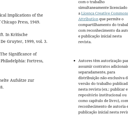
com o trabalho
simultaneamente licenciado
a
Licença Creative Common
al Implications of the
Attribution
que permite o
f Chicago Press, 1949.
compartilhamento do traba
com reconhecimento da aut
t. In Kritische
e publicação inicial nesta
e Gruyter, 1999, vol. 3.
revista.
The Significance of
Philadelphia: Fortress,
Autores têm autorização pa
assumir contratos adicionai
separadamente, para
distribuição não-exclusiva d
elte Aufsätze zur
versão do trabalho publicad
8.
nesta revista (ex.: publicar 
repositório institucional ou
como capítulo de livro), co
reconhecimento de autoria 
publicação inicial nesta revis