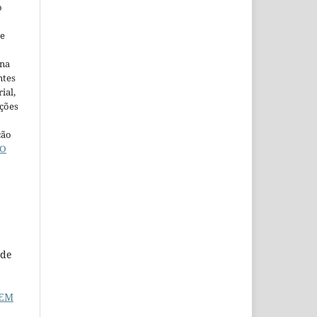
o
ne
ina
ntes
ial,
ações
ção
O
 de
 EM