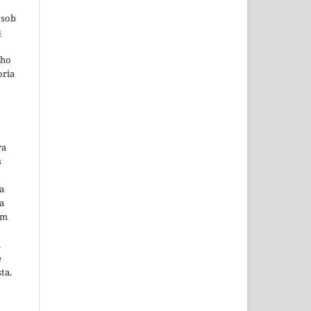
 sob
s
lho
oria
ra
s
a
a
em
m
e
ta.