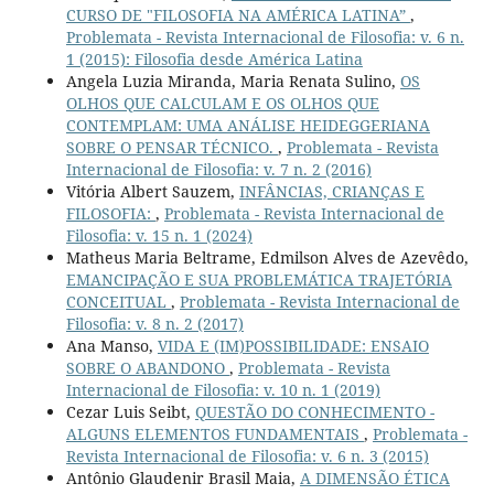
CURSO DE "FILOSOFIA NA AMÉRICA LATINA”
,
Problemata - Revista Internacional de Filosofia: v. 6 n.
1 (2015): Filosofia desde América Latina
Angela Luzia Miranda, Maria Renata Sulino,
OS
OLHOS QUE CALCULAM E OS OLHOS QUE
CONTEMPLAM: UMA ANÁLISE HEIDEGGERIANA
SOBRE O PENSAR TÉCNICO.
,
Problemata - Revista
Internacional de Filosofia: v. 7 n. 2 (2016)
Vitória Albert Sauzem,
INFÂNCIAS, CRIANÇAS E
FILOSOFIA:
,
Problemata - Revista Internacional de
Filosofia: v. 15 n. 1 (2024)
Matheus Maria Beltrame, Edmilson Alves de Azevêdo,
EMANCIPAÇÃO E SUA PROBLEMÁTICA TRAJETÓRIA
CONCEITUAL
,
Problemata - Revista Internacional de
Filosofia: v. 8 n. 2 (2017)
Ana Manso,
VIDA E (IM)POSSIBILIDADE: ENSAIO
SOBRE O ABANDONO
,
Problemata - Revista
Internacional de Filosofia: v. 10 n. 1 (2019)
Cezar Luis Seibt,
QUESTÃO DO CONHECIMENTO -
ALGUNS ELEMENTOS FUNDAMENTAIS
,
Problemata -
Revista Internacional de Filosofia: v. 6 n. 3 (2015)
Antônio Glaudenir Brasil Maia,
A DIMENSÃO ÉTICA