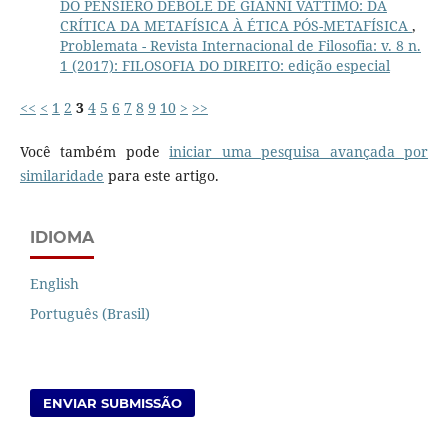
DO PENSIERO DEBOLE DE GIANNI VATTIMO: DA
CRÍTICA DA METAFÍSICA À ÉTICA PÓS-METAFÍSICA
,
Problemata - Revista Internacional de Filosofia: v. 8 n.
1 (2017): FILOSOFIA DO DIREITO: edição especial
<<
<
1
2
3
4
5
6
7
8
9
10
>
>>
Você também pode
iniciar uma pesquisa avançada por
similaridade
para este artigo.
IDIOMA
English
Português (Brasil)
ENVIAR SUBMISSÃO