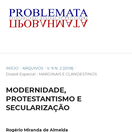
INÍCIO
/
ARQUIVOS
/
V. 9 N. 2 (2018)
/
Dossiê Especial - MARGINAIS E CLANDESTINOS
MODERNIDADE,
PROTESTANTISMO E
SECULARIZAÇÃO
Rogério Miranda de Almeida