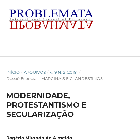
INÍCIO
/
ARQUIVOS
/
V. 9 N. 2 (2018)
/
Dossiê Especial - MARGINAIS E CLANDESTINOS
MODERNIDADE,
PROTESTANTISMO E
SECULARIZAÇÃO
Rogério Miranda de Almeida