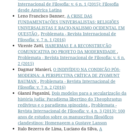
Internacional de Filosofia: v. 6 n. 1 (2015): Filosofia
desde América Latina
Leno Francisco Danner,
A CRISE DAS
FUNDAMENTAÇÕES UNIVERSALISTAS: RELIGIÕES
UNIVERSALISTAS E RACIO-NALISMO OCIDENTAL EM
QUESTÃO
,
Problemata - Revista Internacional de
Filosofia: v. 7 n. 1 (2016)
Vicente Zatti,
HABERMAS E A RECONSTRUÇÃO
COMUNICATIVA DO PROJETO DA MODERNIDADE
,
Problemata - Revista Internacional de Filosofia: v. 6 n.
2 (2015)
Dagmar Manieri,
O INDIVÍDUO NA CONDIÇÃO PÓS-
MODERNA: A PERSPECTIVA CRÍTICA DE ZYGMUNT
BAUMAN
,
Problemata - Revista Internacional de
Filosofia: v. 7 n. 2 (2016)
Gianni Paganini,
Dois modelos para a secularização da
história judia: Paradigma libertino do Theophrastus
redivivus e o paradigma spinozista
,
Problemata -
Revista Internacional de Filosofia: v. 4 n. 3 (2013): 100
anos de estudos sobre os manuscritos filosóficos
clandestinos: Homenagem a Gustave Lanson
Italo Bezerra de Lima, Luciano da Silva,
A