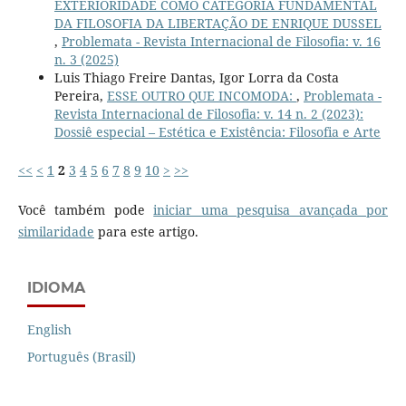
EXTERIORIDADE COMO CATEGORIA FUNDAMENTAL
DA FILOSOFIA DA LIBERTAÇÃO DE ENRIQUE DUSSEL
,
Problemata - Revista Internacional de Filosofia: v. 16
n. 3 (2025)
Luis Thiago Freire Dantas, Igor Lorra da Costa
Pereira,
ESSE OUTRO QUE INCOMODA:
,
Problemata -
Revista Internacional de Filosofia: v. 14 n. 2 (2023):
Dossiê especial – Estética e Existência: Filosofia e Arte
<<
<
1
2
3
4
5
6
7
8
9
10
>
>>
Você também pode
iniciar uma pesquisa avançada por
similaridade
para este artigo.
IDIOMA
English
Português (Brasil)