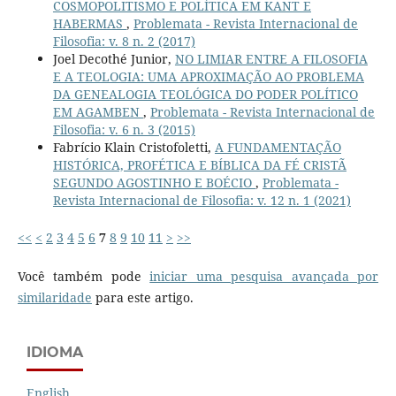
COSMOPOLITISMO E POLÍTICA EM KANT E
HABERMAS
,
Problemata - Revista Internacional de
Filosofia: v. 8 n. 2 (2017)
Joel Decothé Junior,
NO LIMIAR ENTRE A FILOSOFIA
E A TEOLOGIA: UMA APROXIMAÇÃO AO PROBLEMA
DA GENEALOGIA TEOLÓGICA DO PODER POLÍTICO
EM AGAMBEN
,
Problemata - Revista Internacional de
Filosofia: v. 6 n. 3 (2015)
Fabrício Klain Cristofoletti,
A FUNDAMENTAÇÃO
HISTÓRICA, PROFÉTICA E BÍBLICA DA FÉ CRISTÃ
SEGUNDO AGOSTINHO E BOÉCIO
,
Problemata -
Revista Internacional de Filosofia: v. 12 n. 1 (2021)
<<
<
2
3
4
5
6
7
8
9
10
11
>
>>
Você também pode
iniciar uma pesquisa avançada por
similaridade
para este artigo.
IDIOMA
English