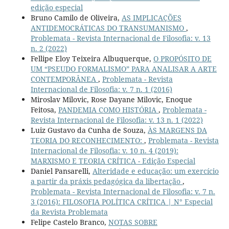
edição especial
Bruno Camilo de Oliveira,
AS IMPLICAÇÕES
ANTIDEMOCRÁTICAS DO TRANSUMANISMO
,
Problemata - Revista Internacional de Filosofia: v. 13
n. 2 (2022)
Fellipe Eloy Teixeira Albuquerque,
O PROPÓSITO DE
UM “PSEUDO FORMALISMO” PARA ANALISAR A ARTE
CONTEMPORÂNEA
,
Problemata - Revista
Internacional de Filosofia: v. 7 n. 1 (2016)
Miroslav Milovic, Rose Dayane Milovic, Enoque
Feitosa,
PANDEMIA COMO HISTÓRIA
,
Problemata -
Revista Internacional de Filosofia: v. 13 n. 1 (2022)
Luiz Gustavo da Cunha de Souza,
ÀS MARGENS DA
TEORIA DO RECONHECIMENTO:
,
Problemata - Revista
Internacional de Filosofia: v. 10 n. 4 (2019):
MARXISMO E TEORIA CRÍTICA - Edição Especial
Daniel Pansarelli,
Alteridade e educação: um exercício
a partir da práxis pedagógica da libertação
,
Problemata - Revista Internacional de Filosofia: v. 7 n.
3 (2016): FILOSOFIA POLÍTICA CRÍTICA | N° Especial
da Revista Problemata
Felipe Castelo Branco,
NOTAS SOBRE