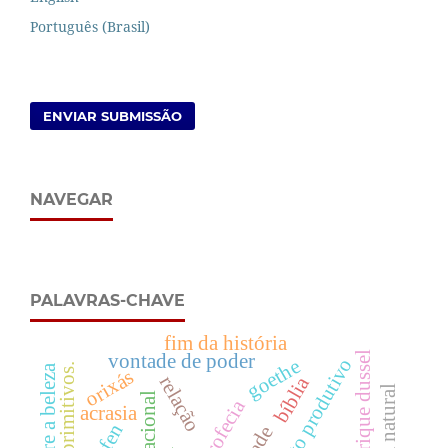
Português (Brasil)
ENVIAR SUBMISSÃO
NAVEGAR
PALAVRAS-CHAVE
fim da história
enrique dussel
vontade de poder
goethe
orixás
relação
bíblia
profecia
acrasia
ppfen